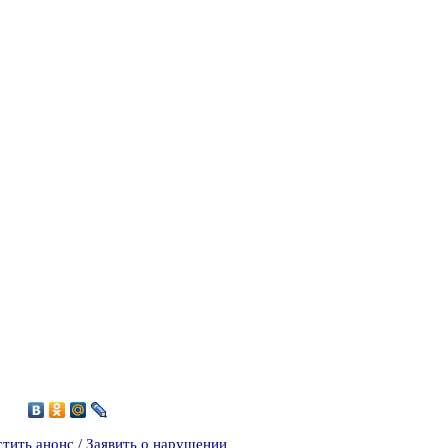
7
стить анонс
/
Заявить о нарушении