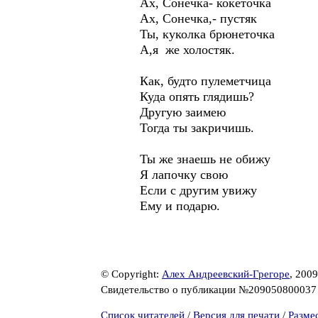
Ах, Сонечка- кокеточка
Ах, Сонечка,- пустяк
Ты, куколка брюнеточка
А,я же холостяк.
Как, будто пулеметчица
Куда опять глядишь?
Другую заимею
Тогда ты закричишь.
Ты же знаешь не обижу
Я лапочку свою
Если с другим увижу
Ему и подарю.
© Copyright:
Алех Андреевский-Грегоре
, 2009
Свидетельство о публикации №20905080003
Список читателей
/
Версия для печати
/
Разме