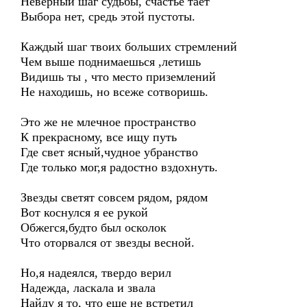
Неверный шаг судьбы, счастье тает
Выбора нет, средь этой пустоты.
Каждый шаг твоих больших стремлений
Чем выше поднимаешься ,летишь
Видишь ты , что место приземлений
Не находишь, но всеже сотворишь.
Это же не млечное пространство
К прекрасному, все ищу путь
Где свет ясный,чудное убранство
Где только мог,я радостно вздохнуть.
Звезды светят совсем рядом, рядом
Вот коснулся я ее рукой
Обжегся,будто был осколок
Что оторвался от звезды весной.
Но,я надеялся, твердо верил
Надежда, ласкала и звала
Найду я то, что еще не встретил