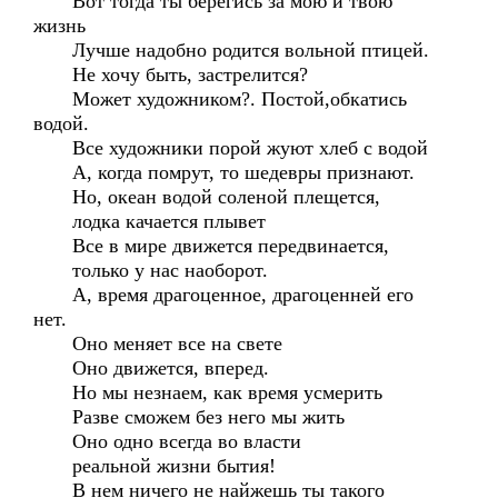
Вот тогда ты берегись за мою и твою
жизнь
Лучше надобно родится вольной птицей.
Не хочу быть, застрелится?
Может художником?. Постой,обкатись
водой.
Все художники порой жуют хлеб с водой
А, когда помрут, то шедевры признают.
Но, океан водой соленой плещется,
лодка качается плывет
Все в мире движется передвинается,
только у нас наоборот.
А, время драгоценное, драгоценней его
нет.
Оно меняет все на свете
Оно движется, вперед.
Но мы незнаем, как время усмерить
Разве сможем без него мы жить
Оно одно всегда во власти
реальной жизни бытия!
В нем ничего не найжешь ты такого