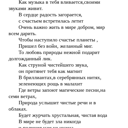
Как музыка в тебя вливается,своими
звуками живит.
В сердце радость загорается,
с счастьем встретилась летит
Очень важно жить в мире добром, мир
всем дарить.
Чтобы наступило счастье планеты ,
Пришел без войн, желанный миг.
То любовь природы нежной подарит
долгожданный лик.
Как струной чистейшего звука,
он притянет тебя как магнит
В бриллиантах,в серебрянных нитях,
зеленеющих рощь в малахит
Где ветры запоют магические песни,на
семи ветрах,
Природа услышит чистые речи и в
облаках.
Будет журчать хрустальная, чистая вода
В мире не будет зла никогда
и полиция нам не нужна.