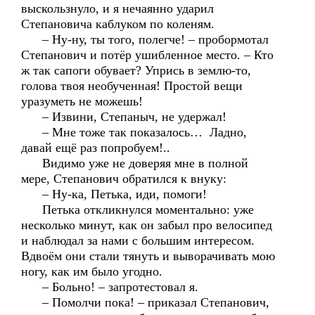
выскользнуло, и я нечаянно ударил
Степановича каблуком по коленям.
– Ну-ну, ты того, полегче! – пробормотал
Степанович и потёр ушибленное место. – Кто
ж так сапоги обувает? Упрись в землю-то,
голова твоя необученная! Простой вещи
уразуметь не можешь!
– Извини, Степаныч, не удержал!
– Мне тоже так показалось… Ладно,
давай ещё раз попробуем!..
Видимо уже не доверяя мне в полной
мере, Степанович обратился к внуку:
– Ну-ка, Петька, иди, помоги!
Петька откликнулся моментально: уже
несколько минут, как он забыл про велосипед
и наблюдал за нами с большим интересом.
Вдвоём они стали тянуть и выворачивать мою
ногу, как им было угодно.
– Больно! – запротестовал я.
– Помолчи пока! – приказал Степанович,