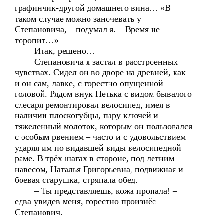
графинчик-другой домашнего вина… «В
таком случае можно заночевать у
Степановича, – подумал я. – Время не
торопит…»
Итак, решено…
Степановича я застал в расстроенных
чувствах. Сидел он во дворе на древней, как
и он сам, лавке, с горестно опущенной
головой. Рядом внук Петька с видом бывалого
слесаря ремонтировал велосипед, имея в
наличии плоскогубцы, пару ключей и
тяжеленный молоток, которым он пользовался
с особым рвением – часто и с удовольствием
ударяя им по видавшей виды велосипедной
раме. В трёх шагах в стороне, под летним
навесом, Наталья Григорьевна, подвижная и
боевая старушка, стряпала обед.
– Ты представляешь, кожа пропала! –
едва увидев меня, горестно произнёс
Степанович.