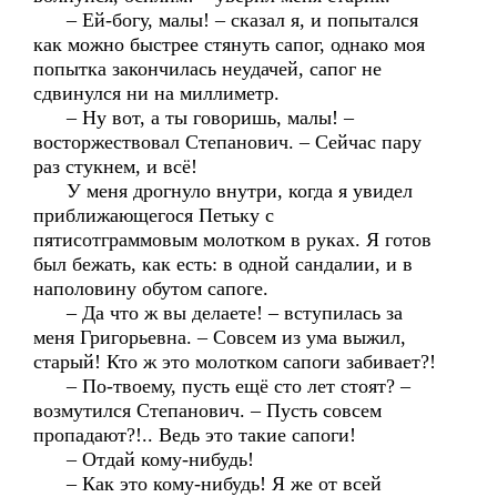
– Ей-богу, малы! – сказал я, и попытался
как можно быстрее стянуть сапог, однако моя
попытка закончилась неудачей, сапог не
сдвинулся ни на миллиметр.
– Ну вот, а ты говоришь, малы! –
восторжествовал Степанович. – Сейчас пару
раз стукнем, и всё!
У меня дрогнуло внутри, когда я увидел
приближающегося Петьку с
пятисотграммовым молотком в руках. Я готов
был бежать, как есть: в одной сандалии, и в
наполовину обутом сапоге.
– Да что ж вы делаете! – вступилась за
меня Григорьевна. – Совсем из ума выжил,
старый! Кто ж это молотком сапоги забивает?!
– По-твоему, пусть ещё сто лет стоят? –
возмутился Степанович. – Пусть совсем
пропадают?!.. Ведь это такие сапоги!
– Отдай кому-нибудь!
– Как это кому-нибудь! Я же от всей