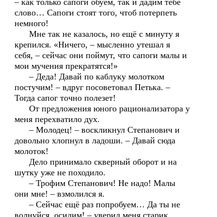
– как только сапоги обуем, так и дадим тебе
слово… Сапоги стоят того, чтоб потерпеть
немного!
Мне так не казалось, но ещё с минуту я
крепился. «Ничего, – мысленно утешал я
себя, – сейчас они поймут, что сапоги малы и
мои мучения прекратятся!»
– Деда! Давай по каблуку молотком
постучим! – вдруг посоветовал Петька. –
Тогда сапог точно полезет!
От предложения юного рационализатора у
меня перехватило дух.
– Молодец! – воскликнул Степанович и
довольно хлопнул в ладоши. – Давай сюда
молоток!
Дело принимало скверный оборот и на
шутку уже не походило.
– Трофим Степанович! Не надо! Малы
они мне! – взмолился я.
– Сейчас ещё раз попробуем… Да ты не
волнуйся, осилим! – уверил меня старик.