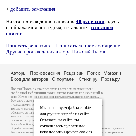
+
добавить замечания
На это произведение написано
40 рецензий
, здесь
отображается последняя, остальные -
в полном
списке
.
Написать рецензию
Написать личное сообщение
Другие произведения автора Николай Титов
Авторы
Произведения
Рецензии
Поиск
Магазин
Вход для авторов
О портале
Стихи.ру
Проза.ру
Портал Проза.ру предоставляет авторам возможность
свободной публикации своих литературных произведений в
сети Интернет на основании
пользовательского договора
.
Все авторские права на произведения принадлежат авторам
и охраняются
законом
. Перепечатка произведений возможна
Мы используем файлы cookie
только с согласия его автора, к которому вы можете
обратиться на его авторской странице. Ответственность за
для улучшения работы сайта.
тексты произведений авторы несут самостоятельно на
Оставаясь на сайте, вы
основании
правил публикации
и
законодательства
Российской Федерации
. Данные пользователей
соглашаетесь с условиями
обрабатываются на основании
Политики обработки персональных данных
.
использования файлов cookies.
Вы также можете посмотреть более подробную
информацию о портале
и