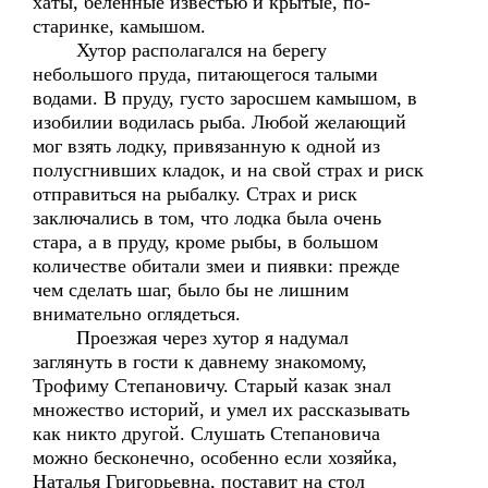
хаты, беленные известью и крытые, по-
старинке, камышом.
Хутор располагался на берегу
небольшого пруда, питающегося талыми
водами. В пруду, густо заросшем камышом, в
изобилии водилась рыба. Любой желающий
мог взять лодку, привязанную к одной из
полусгнивших кладок, и на свой страх и риск
отправиться на рыбалку. Страх и риск
заключались в том, что лодка была очень
стара, а в пруду, кроме рыбы, в большом
количестве обитали змеи и пиявки: прежде
чем сделать шаг, было бы не лишним
внимательно оглядеться.
Проезжая через хутор я надумал
заглянуть в гости к давнему знакомому,
Трофиму Степановичу. Старый казак знал
множество историй, и умел их рассказывать
как никто другой. Слушать Степановича
можно бесконечно, особенно если хозяйка,
Наталья Григорьевна, поставит на стол