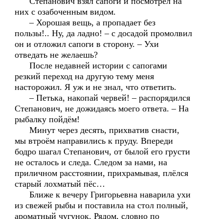
Степанович взял сапоги и посмотрел на
них с озабоченным видом.
– Хорошая вещь, а пропадает без
пользы!.. Ну, да ладно! – с досадой промолвил
он и отложил сапоги в сторону. – Ухи
отведать не желаешь?
После недавней истории с сапогами
резкий переход на другую тему меня
насторожил. Я уж и не знал, что ответить.
– Петька, накопай червей! – распорядился
Степанович, не дожидаясь моего ответа. – На
рыбалку пойдём!
Минут через десять, прихватив снасти,
мы втроём направились к пруду. Впереди
бодро шагал Степанович, от былой его грусти
не осталось и следа. Следом за нами, на
приличном расстоянии, прихрамывая, плёлся
старый лохматый пёс…
Ближе к вечеру Григорьевна наварила ухи
из свежей рыбы и поставила на стол полный,
ароматный чугунок. Рядом, словно по