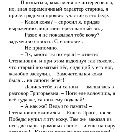
Признаться, кожа меня не интересовала,
но, зная переменчивый характер старика, я
присел рядом и проявил участие в его беде.
– Какая кожа? – спросил я, придав
выражению лица заинтересованный вид.
– Разве я не показывал тебе кожу? –
задумчиво спросил Степанович.
– Не припомню.
– Эх, много ты потерял! – ответил
Степанович, и при этом вздохнул так тяжело,
что старый лохматый пёс, сидящий у его ног,
жалобно заскулил. – Замечательная кожа
была… на сапоги берёг!
– Дались тебе эти сапоги! – вмешалась в
разговор Григорьевна. – Ноги еле волочишь, а
всё туда же, сапоги ему подавай!
– А как же? Ведь это память! –
Степанович оживился. – Ещё в Праге, после
Победы купил я эту кожу. Там же заказал из
неё две пары хромовых сапог… и ещё на пару