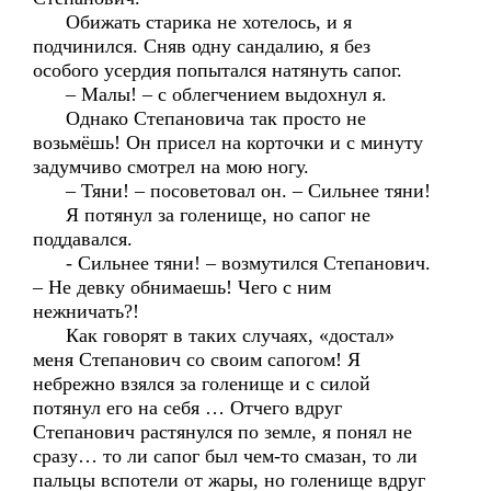
Обижать старика не хотелось, и я
подчинился. Сняв одну сандалию, я без
особого усердия попытался натянуть сапог.
– Малы! – с облегчением выдохнул я.
Однако Степановича так просто не
возьмёшь! Он присел на корточки и с минуту
задумчиво смотрел на мою ногу.
– Тяни! – посоветовал он. – Сильнее тяни!
Я потянул за голенище, но сапог не
поддавался.
- Сильнее тяни! – возмутился Степанович.
– Не девку обнимаешь! Чего с ним
нежничать?!
Как говорят в таких случаях, «достал»
меня Степанович со своим сапогом! Я
небрежно взялся за голенище и с силой
потянул его на себя … Отчего вдруг
Степанович растянулся по земле, я понял не
сразу… то ли сапог был чем-то смазан, то ли
пальцы вспотели от жары, но голенище вдруг