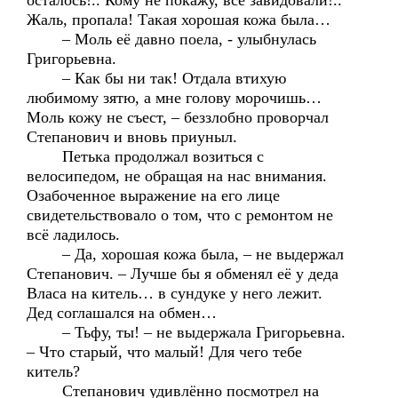
осталось!.. Кому не покажу, все завидовали!..
Жаль, пропала! Такая хорошая кожа была…
– Моль её давно поела, - улыбнулась
Григорьевна.
– Как бы ни так! Отдала втихую
любимому зятю, а мне голову морочишь…
Моль кожу не съест, – беззлобно проворчал
Степанович и вновь приуныл.
Петька продолжал возиться с
велосипедом, не обращая на нас внимания.
Озабоченное выражение на его лице
свидетельствовало о том, что с ремонтом не
всё ладилось.
– Да, хорошая кожа была, – не выдержал
Степанович. – Лучше бы я обменял её у деда
Власа на китель… в сундуке у него лежит.
Дед соглашался на обмен…
– Тьфу, ты! – не выдержала Григорьевна.
– Что старый, что малый! Для чего тебе
китель?
Степанович удивлённо посмотрел на