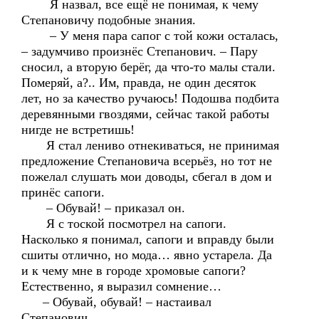
Я назвал, все ещё не понимая, к чему
Степановичу подобные знания.
– У меня пара сапог с той кожи осталась,
– задумчиво произнёс Степанович. – Пару
сносил, а вторую берёг, да что-то малы стали.
Померяй, а?.. Им, правда, не один десяток
лет, но за качество ручаюсь! Подошва подбита
деревянными гвоздями, сейчас такой работы
нигде не встретишь!
Я стал лениво отнекиваться, не принимая
предложение Степановича всерьёз, но тот не
пожелал слушать мои доводы, сбегал в дом и
принёс сапоги.
– Обувай! – приказал он.
Я с тоской посмотрел на сапоги.
Насколько я понимал, сапоги и вправду были
сшиты отлично, но мода… явно устарела. Да
и к чему мне в городе хромовые сапоги?
Естественно, я выразил сомнение…
– Обувай, обувай! – настаивал
Степанович.