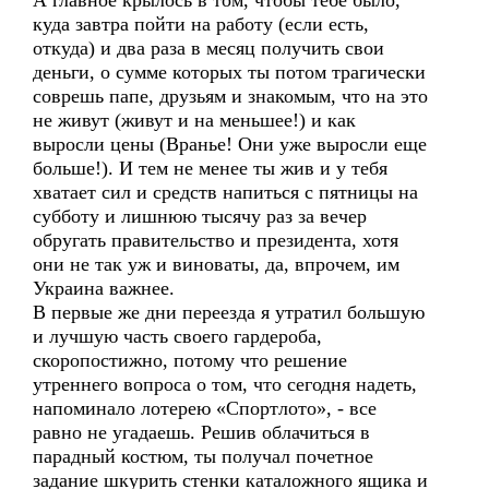
А главное крылось в том, чтобы тебе было,
куда завтра пойти на работу (если есть,
откуда) и два раза в месяц получить свои
деньги, о сумме которых ты потом трагически
соврешь папе, друзьям и знакомым, что на это
не живут (живут и на меньшее!) и как
выросли цены (Вранье! Они уже выросли еще
больше!). И тем не менее ты жив и у тебя
хватает сил и средств напиться с пятницы на
субботу и лишнюю тысячу раз за вечер
обругать правительство и президента, хотя
они не так уж и виноваты, да, впрочем, им
Украина важнее.
В первые же дни переезда я утратил большую
и лучшую часть своего гардероба,
скоропостижно, потому что решение
утреннего вопроса о том, что сегодня надеть,
напоминало лотерею «Спортлото», - все
равно не угадаешь. Решив облачиться в
парадный костюм, ты получал почетное
задание шкурить стенки каталожного ящика и