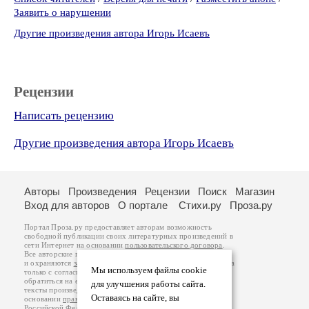
Заявить о нарушении
Другие произведения автора Игорь Исаевъ
Рецензии
Написать рецензию
Другие произведения автора Игорь Исаевъ
Авторы
Произведения
Рецензии
Поиск
Магазин
Вход для авторов
О портале
Стихи.ру
Проза.ру
Портал Проза.ру предоставляет авторам возможность
свободной публикации своих литературных произведений в
сети Интернет на основании
пользовательского договора
.
Все авторские права на произведения принадлежат авторам
и охраняются
законом
. Перепечатка произведений возможна
Мы используем файлы cookie
только с согласия его автора, к которому вы можете
обратиться на его авторской странице. Ответственность за
для улучшения работы сайта.
тексты произведений авторы несут самостоятельно на
Оставаясь на сайте, вы
основании
правил публикации
и
законодательства
Российской Федерации
. Данные пользователей