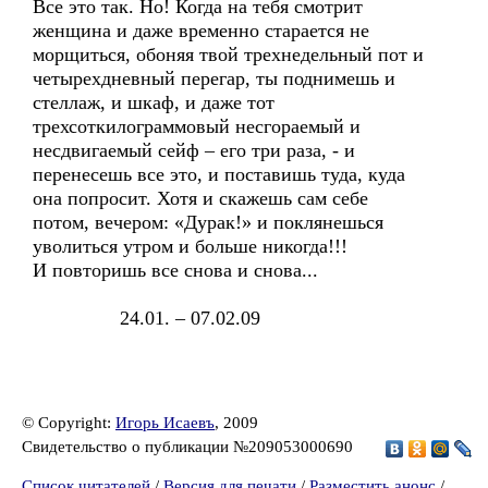
Все это так. Но! Когда на тебя смотрит
женщина и даже временно старается не
морщиться, обоняя твой трехнедельный пот и
четырехдневный перегар, ты поднимешь и
стеллаж, и шкаф, и даже тот
трехсоткилограммовый несгораемый и
несдвигаемый сейф – его три раза, - и
перенесешь все это, и поставишь туда, куда
она попросит. Хотя и скажешь сам себе
потом, вечером: «Дурак!» и поклянешься
уволиться утром и больше никогда!!!
И повторишь все снова и снова...
24.01. – 07.02.09
© Copyright:
Игорь Исаевъ
, 2009
Свидетельство о публикации №209053000690
Список читателей
/
Версия для печати
/
Разместить анонс
/