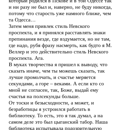
который родился в Пскове и в той Одессе так
и ни разу не был и, наверно, не буду никогда,
потому что старость уже намного ближе, чем
та Одесса…
Затем меня привлек стиль Невского
проспекта, и я принялся расставлять знаки
препинания везде, где вздумается, но не там,
где надо, рубя фразу насмерть, как будто я М.
Веллер и это действительно стиль Невского
проспекта. Ага.
В муках творчества я пришел к выводу, что
сказать иначе, чем ты можешь сказать, так
лучше промолчать, и счастье меряется
секундами, а горе – веками. А если кто со
мной не согласен, так, Боже, выдай ему
счастья на полсекунды больше.
От тоски и безысходности, а может, и
безработицы я устроился работать в
библиотеку. То есть, это я так думал, а на
самом деле это был цыганский табор. Наша
библиотека испытывала подозрительную