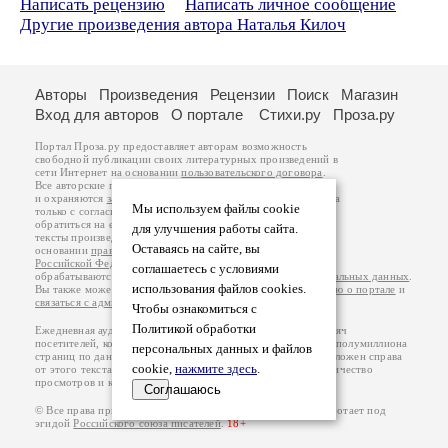
Написать рецензию
Написать личное сообщение
Другие произведения автора Наталья Килоч
Авторы
Произведения
Рецензии
Поиск
Магазин
Вход для авторов
О портале
Стихи.ру
Проза.ру
Портал Проза.ру предоставляет авторам возможность
свободной публикации своих литературных произведений в
сети Интернет на основании
пользовательского договора
.
Все авторские права на произведения принадлежат авторам
и охраняются
законом
. Перепечатка произведений возможна
Мы используем файлы cookie
только с согласия его автора, к которому вы можете
обратиться на его авторской странице. Ответственность за
для улучшения работы сайта.
тексты произведений авторы несут самостоятельно на
Оставаясь на сайте, вы
основании
правил публикации
и
законодательства
Российской Федерации
. Данные пользователей
соглашаетесь с условиями
обрабатываются на основании
Политики обработки персональных данных
.
использования файлов cookies.
Вы также можете посмотреть более подробную
информацию о портале
и
связаться с администрацией
.
Чтобы ознакомиться с
Политикой обработки
Ежедневная аудитория портала Проза.ру – порядка 100 тысяч
посетителей, которые в общей сумме просматривают более полумиллиона
персональных данных и файлов
страниц по данным счетчика посещаемости, который расположен справа
cookie,
нажмите здесь
.
от этого текста. В каждой графе указано по две цифры: количество
просмотров и количество посетителей.
Соглашаюсь
© Все права принадлежат авторам, 2000-2026. Портал работает под
эгидой
Российского союза писателей
.
18+