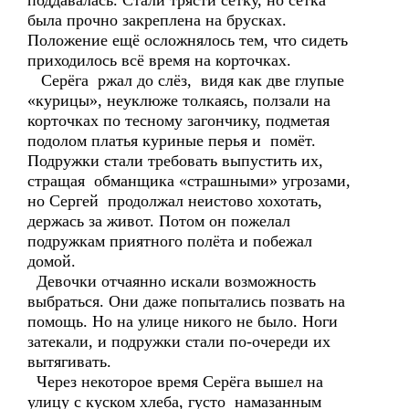
поддавалась. Стали трясти сетку, но сетка
была прочно закреплена на брусках.
Положение ещё осложнялось тем, что сидеть
приходилось всё время на корточках.
Серёга ржал до слёз, видя как две глупые
«курицы», неуклюже толкаясь, ползали на
корточках по тесному загончику, подметая
подолом платья куриные перья и помёт.
Подружки стали требовать выпустить их,
стращая обманщика «страшными» угрозами,
но Сергей продолжал неистово хохотать,
держась за живот. Потом он пожелал
подружкам приятного полёта и побежал
домой.
Девочки отчаянно искали возможность
выбраться. Они даже попытались позвать на
помощь. Но на улице никого не было. Ноги
затекали, и подружки стали по-очереди их
вытягивать.
Через некоторое время Серёга вышел на
улицу с куском хлеба, густо намазанным