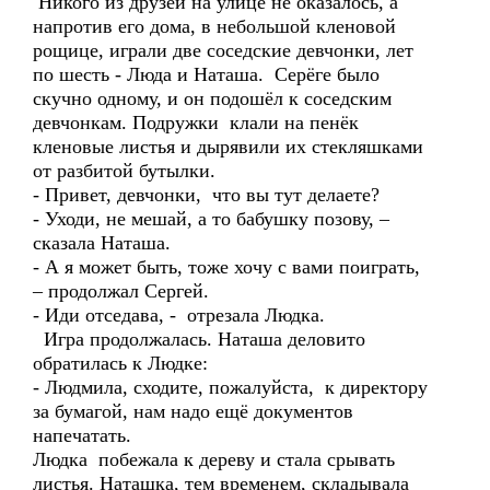
Никого из друзей на улице не оказалось, а
напротив его дома, в небольшой кленовой
рощице, играли две соседские девчонки, лет
по шесть - Люда и Наташа. Серёге было
скучно одному, и он подошёл к соседским
девчонкам. Подружки клали на пенёк
кленовые листья и дырявили их стекляшками
от разбитой бутылки.
- Привет, девчонки, что вы тут делаете?
- Уходи, не мешай, а то бабушку позову, –
сказала Наташа.
- А я может быть, тоже хочу с вами поиграть,
– продолжал Сергей.
- Иди отседава, - отрезала Людка.
Игра продолжалась. Наташа деловито
обратилась к Людке:
- Людмила, сходите, пожалуйста, к директору
за бумагой, нам надо ещё документов
напечатать.
Людка побежала к дереву и стала срывать
листья. Наташка, тем временем, складывала