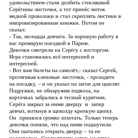
удовольствием стали долбить стекляшкой
Серёгины листочки, а тот принёс моток
медной проволоки и стал скреплять листики в
импровизированные книжки. Потом он
сказал:
- Так, молодцы девчата. За хорошую работу я
вас премирую поездкой в Париж.
Девочки смотрели на Серёгу с восторгом.
Игра становилась всё интересней и
интересней.
- Вот вам билеты на самолёт,- сказал Сергей,
протягивая кленовые листочки, - проходите
на посадку, – и он указал на загон для цыплят.
Подружки, не обнаружив подвоха, на
корточках забрались в тесный курятник.
Серёга закрыл за ними дверцу и запер
девчат, воткнув в щеколду крепкую щепку.
Он принялся громко хохотать. Только теперь
девочки поняли, что над ними подшутили.
Они пытались открыть дверцу – та не