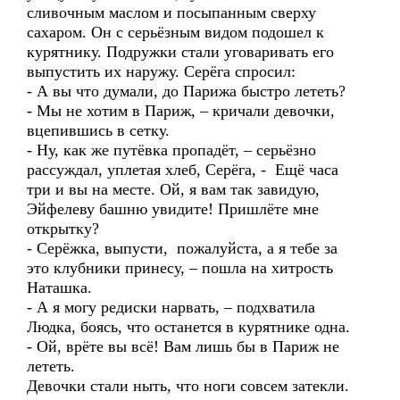
сливочным маслом и посыпанным сверху
сахаром. Он с серьёзным видом подошел к
курятнику. Подружки стали уговаривать его
выпустить их наружу. Серёга спросил:
- А вы что думали, до Парижа быстро лететь?
- Мы не хотим в Париж, – кричали девочки,
вцепившись в сетку.
- Ну, как же путёвка пропадёт, – серьёзно
рассуждал, уплетая хлеб, Серёга, - Ещё часа
три и вы на месте. Ой, я вам так завидую,
Эйфелеву башню увидите! Пришлёте мне
открытку?
- Серёжка, выпусти, пожалуйста, а я тебе за
это клубники принесу, – пошла на хитрость
Наташка.
- А я могу редиски нарвать, – подхватила
Людка, боясь, что останется в курятнике одна.
- Ой, врёте вы всё! Вам лишь бы в Париж не
лететь.
Девочки стали ныть, что ноги совсем затекли.