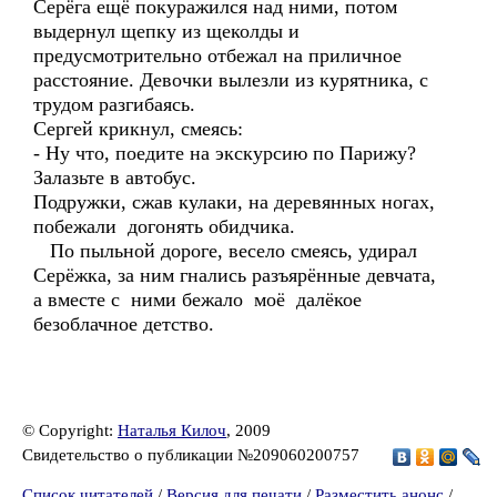
Серёга ещё покуражился над ними, потом
выдернул щепку из щеколды и
предусмотрительно отбежал на приличное
расстояние. Девочки вылезли из курятника, с
трудом разгибаясь.
Сергей крикнул, смеясь:
- Ну что, поедите на экскурсию по Парижу?
Залазьте в автобус.
Подружки, сжав кулаки, на деревянных ногах,
побежали догонять обидчика.
По пыльной дороге, весело смеясь, удирал
Серёжка, за ним гнались разъярённые девчата,
а вместе с ними бежало моё далёкое
безоблачное детство.
© Copyright:
Наталья Килоч
, 2009
Свидетельство о публикации №209060200757
Список читателей
/
Версия для печати
/
Разместить анонс
/