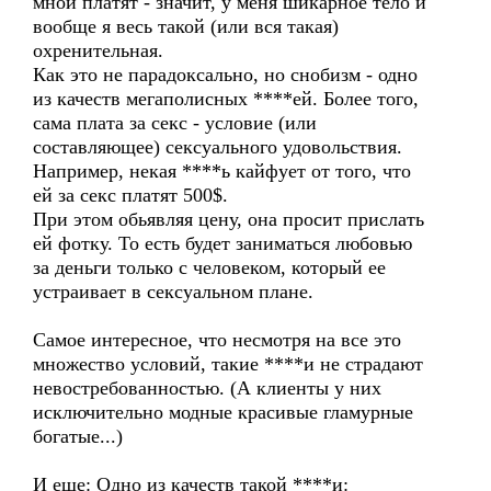
мной платят - значит, у меня шикарное тело и
вообще я весь такой (или вся такая)
охренительная.
Как это не парадоксально, но снобизм - одно
из качеств мегаполисных ****ей. Более того,
сама плата за секс - условие (или
составляющее) сексуального удовольствия.
Например, некая ****ь кайфует от того, что
ей за секс платят 500$.
При этом обьявляя цену, она просит прислать
ей фотку. То есть будет заниматься любовью
за деньги только с человеком, который ее
устраивает в сексуальном плане.
Самое интересное, что несмотря на все это
множество условий, такие ****и не страдают
невостребованностью. (А клиенты у них
исключительно модные красивые гламурные
богатые...)
И еще: Одно из качеств такой ****и: