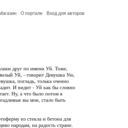
Магазин
О портале
Вход для авторов
вушки друг по имени Уй. Тоже,
милый Уй, - говорит Девушка Ую,
Девушка, погладь, толька оченно
ладит. И видит - Уй как бы словно
тает. Ну, а что было потом я
догадливые вы мои, стало быть
отоферму из стекла и бетона для
иво народам, на радость стране.