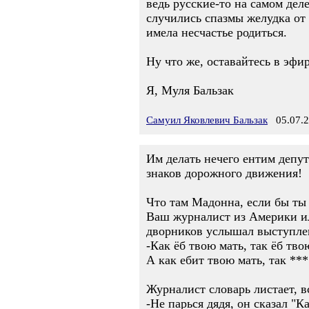
ведь русские-то на самом деле
случились спазмы желудка от
имела несчастье родиться.
Ну что же, оставайтесь в эфи
Я, Муля Бальзак
Самуил Яковлевич Бальзак
05.07.2
Им делать нечего ентим депу
знаков дорожного движения!
Что там Мадонна, если бы ты 
Ваш журналист из Америки и
дворников услышал выступлен
-Как ёб твою мать, так ёб тво
А как ебит твою мать, так *** 
Журналист словарь листает, в
-Не парься дядя, он сказал "К