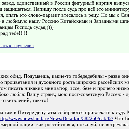
 завод, единственный в России фигурный кирпич выпуск
уд защишаться. Напишу после суда про всё это миниатюру,
я, опять это слово-паразит втесалось в рецу. Но мы с Са
го в любимую нашу Россию Китайскими и Западными шпи
цам Господь судья;))))
ад тебе!!!!!
вить о нарушении
аких обид. Подумаешь, какие-то гибедедебилы - разве о
о процветания и духовного роста широких рассейских мас
том писать никаких миниатюр, эссе, безе и прочего низ
лубоко люблю Вашу страну, мою пост-советскую Рассею - д
ответвлений, так-то!
а там в Питере депутаты собираются привлекать к суду М
ttp://www.newsland.ru/News/Detail/id/382260/cat/42/
Что Вы
емерной нации, как российская я, пожалуй, не встречала.