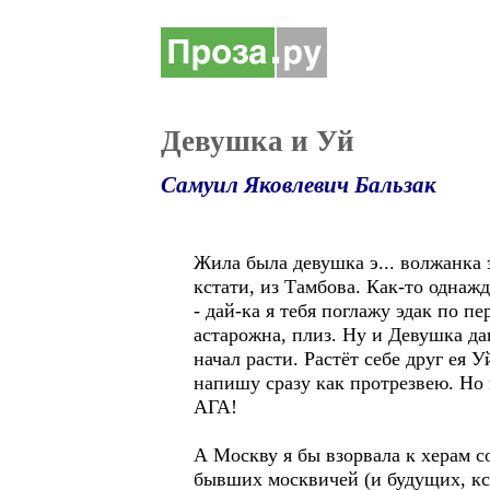
Девушка и Уй
Самуил Яковлевич Бальзак
Жила была девушка э... волжанка 
кстати, из Тамбова. Как-то однаж
- дай-ка я тебя поглажу эдак по п
астарожна, плиз. Ну и Девушка дав
начал расти. Растёт себе друг ея У
напишу сразу как протрезвею. Но п
АГА!
А Москву я бы взорвала к херам с
бывших москвичей (и будущих, кст