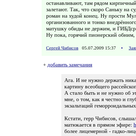
останавливают, там рядом кирпичный
залетают. Так, что скоро Саньку на с
роман на худой конец. Ну прости Мул
организованного и тонко внедрённо
матушку обиды не держим, и ГИБДсран
Ну пока, горячий пионерский обним, р
Сергей Чибисов
05.07.2009 15:37
•
Зая
+
добавить замечания
Ага. И не нужно держать ник
картину всеобщего рассейског
А стало быть и не нужно об э
мне, о том, как я честно и г
экзальтаций геморроидальных 
Кстати, герр Чибисов, слышал
матюкается в прямом эфире:
h
более лицемерной - гадко-лиц