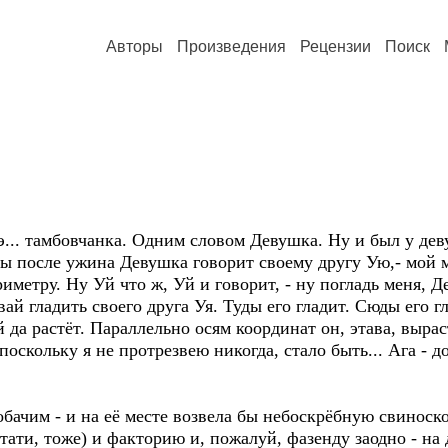
Авторы
Произведения
Рецензии
Поиск
э... тамбовчанка. Одним словом Девушка. Ну и был у де
ды после ужина Девушка говорит своему другу Ую,- мой 
ериметру. Ну Уй что ж, Уй и говорит, - ну погладь меня, 
ай гладить своего друга Уя. Туды его гладит. Сюды его г
й да растёт. Параллельно осям координат он, этава, вырас
оскольку я не протрезвею никогда, стало быть... Ага - 
обачим - и на её месте возвела бы небоскрёбную свиноск
ати, тоже) и факторию и, пожалуй, фазенду заодно - на д