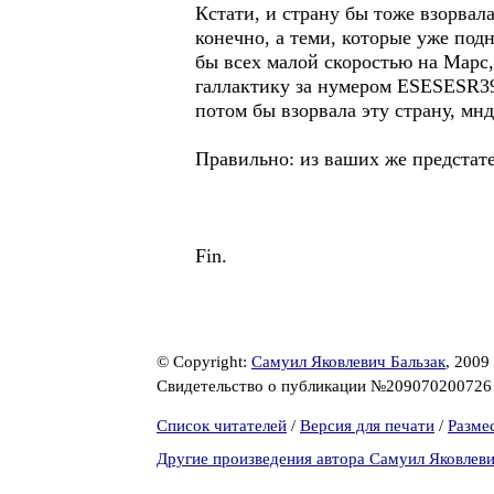
Кстати, и страну бы тоже взорвал
конечно, а теми, которые уже под
бы всех малой скоростью на Марс,
галлактику за нумером ESESESR398
потом бы взорвала эту страну, мнд
Правильно: из ваших же предстат
Fin.
© Copyright:
Самуил Яковлевич Бальзак
, 2009
Свидетельство о публикации №20907020072
Список читателей
/
Версия для печати
/
Разме
Другие произведения автора Самуил Яковлеви