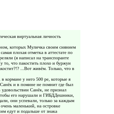
тическая виртуальная личность
лоном, которых Муличка своим сиянием
 самая плохая отметка в аттестате по
треляли (я написал на транспоранте
у то, что пакостить плохо и буржуи
остит?!? ...Вот живём. Только, что в
в кормане у него 500 ре, которые я
 Санёк и в помине не помнит где был
в удовольствии Санёк, не признал
, чтобы его нарушали и ГИБДДешники,
али, они успевали, только за каждым
 очень маленький, на островке
ним едут и подальше от знака