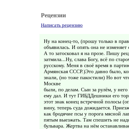
Рецензии
Написать рецензию
Ну на конец-то, (прошу только в пра
объявилась. И опять она не изменяет с
А то затосковал я на прозе. Пишу р
затмила...Ну, слава Богу, всё по ста
русскому. Меня в своё время в партию
Армянская СССР.)Это давно было, ког
знали, (но тоже пакостили) Но вот чт
Москве
были, по делам. Сын за рулём, у нег
ему дал. И тут ГИБДДешники его торм
этот знак конец встречной полосы (о
вину, теперь суда дожидается. Приез
как бродячие псы у порога мясной ла
пятым выезжать. Там спешить не надо
бульвара. Жертва на нём останавливае