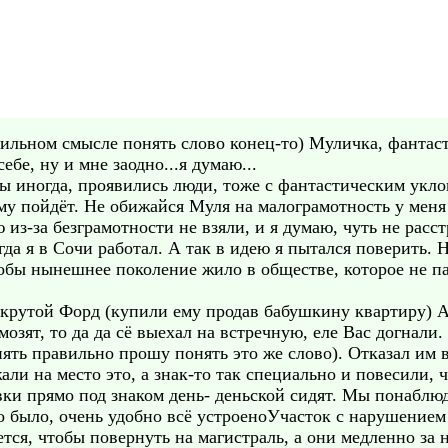
вильном смысле понять слово конец-то) Муличка, фантас
ебе, ну и мне заодно...я думаю...
ецы иногда, проявились люди, тоже с фантастическим ук
рому пойдёт. Не обижайся Муля на малограмотность у меня
 из-за безграмотности не взяли, и я думаю, чуть не расс
да я в Сочи работал. А так в идею я пытался поверить. Н
обы нынешнее поколение жило в обществе, которое не пак
о крутой Форд (купили ему продав бабушкину квартиру) А 
озят, то да да сё выехал на встречную, еле Вас догнали.
пять правильно прошу понять это же слово). Отказал им 
жали на место это, а знак-то так специально и повесили
вки прямо под знаком день- деньской сидят. Мы понаблюд
 было, очень удобно всё устроеноУчасток с нарушением
тся, чтобы повернуть на магистраль, а они медленно за 