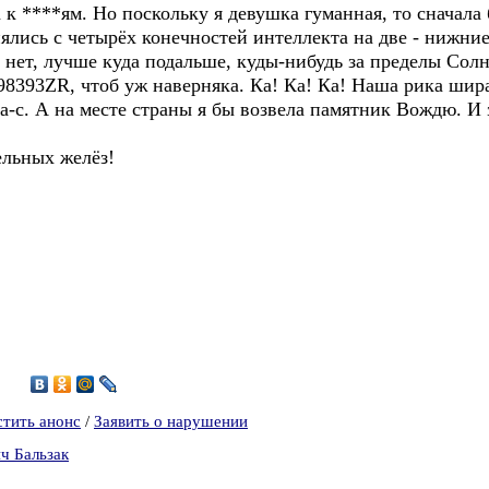
а к ****ям. Но поскольку я девушка гуманная, то сначала
нялись с четырёх конечностей интеллекта на две - нижни
 нет, лучше куда подальше, куды-нибудь за пределы Солн
393ZR, чтоб уж наверняка. Ка! Ка! Ка! Наша рика ширак
а-с. А на месте страны я бы возвела памятник Вождю. И 
ельных желёз!
6
стить анонс
/
Заявить о нарушении
ч Бальзак