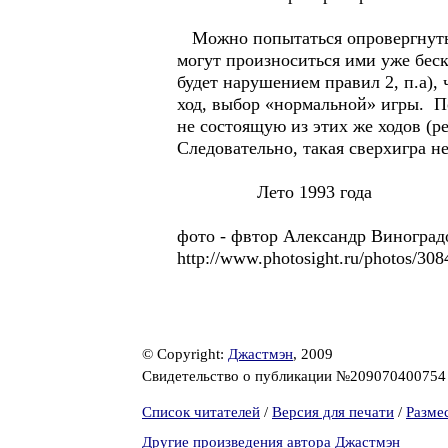
Можно попытаться опровергнуть в
могут произноситься ими уже бес
будет нарушением правил 2, п.а),
ход, выбор «нормальной» игры. П
не состоящую из этих же ходов (ре
Следовательно, такая сверхигра н
Лето 1993 года
фото - фвтор Александр Виноградов 
http://www.photosight.ru/photos/30
© Copyright:
Джастмэн
, 2009
Свидетельство о публикации №20907040075
Список читателей
/
Версия для печати
/
Разме
Другие произведения автора Джастмэн