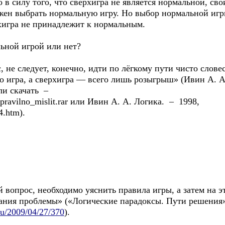
 в силу того, что сверхигра не является нормальной, сво
лжен выбрать нормальную игру. Но выбор нормальной иг
рхигра не принадлежит к нормальным.
ьной игрой или нет?
 не следует, конечно, идти по лёгкому пути чисто слов
то игра, а сверхигра — всего лишь розыгрыш» (Ивин А. 
ли скачать –
_pravilno_mislit.rar или Ивин А. А. Логика. – 1998,
34.htm).
вопрос, необходимо уяснить правила игры, а затем на э
ания проблемы» («Логические парадоксы. Пути решения»
.ru/2009/04/27/370
).