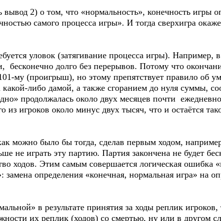
ывод 2) о том, что «нормальность», конечность игры о
ечностью самого процесса игры». И тогда сверхигра окаж
буется уловок (затягивание процесса игры). Например, 
и, бесконечно долго без перерывов. Потому что окончани
 101-му (проигрыш), но этому препятствует правило об 
 какой-либо дамой, а также сгоранием до нуля суммы, с
 одно» продолжалась около двух месяцев почти ежедневно
 из игроков около минус двух тысяч, что и остаётся тако
к можно было бы тогда, сделав первым ходом, например,
ше не играть эту партию. Партия закончена не будет бес
во ходов. Этим самым совершается логическая ошибка «
 замена определения «конечная, нормальная игра» на оп
альной» в результате принятия за ходы реплик игроков, 
ности их реплик (ходов) со смертью, ну или в другом сл