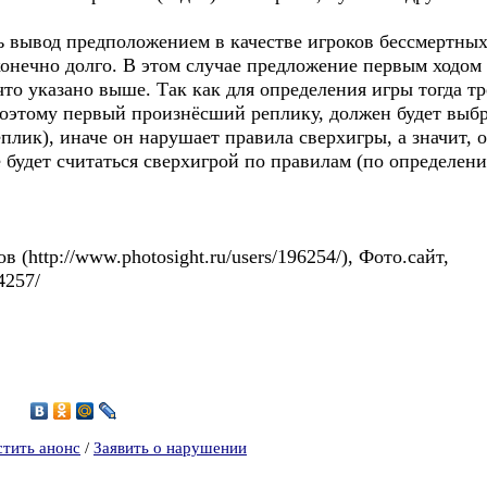
ывод предположением в качестве игроков бессмертных 
конечно долго. В этом случае предложение первым ходом
 что указано выше. Так как для определения игры тогда 
оэтому первый произнёсший реплику, должен будет выбр
плик), иначе он нарушает правила сверхигры, а значит, о
е будет считаться сверхигрой по правилам (по определени
(http://www.photosight.ru/users/196254/), Фото.сайт,
84257/
4
стить анонс
/
Заявить о нарушении