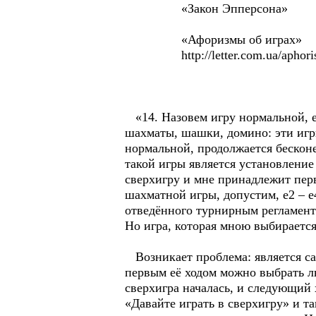
«Закон Эпперсона»
«Афоризмы об играх»
http://letter.com.ua/aphoris
«14. Назовем игру нормальной, е
шахматы, шашки, домино: эти игры
нормальной, продолжается бесконе
такой игры является установление 
сверхигру и мне принадлежит перв
шахматной игры, допустим, е2 – е
отведённого турнирным регламенто
Но игра, которая мною выбираетс
Возникает проблема: является сам
первым её ходом можно выбрать лю
сверхигра началась, и следующий х
«Давайте играть в сверхигру» и т