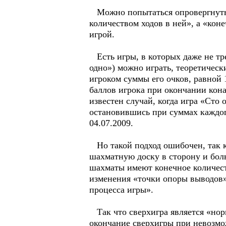
Можно попытаться опровергнуть в
количеством ходов в ней», а «кон
игрой.
Есть игры, в которых даже не тре
одно») можно играть, теоретическ
игроком суммы его очков, равной
баллов игрока при окончании кона
известен случай, когда игра «Сто
остановившись при суммах каждого
04.07.2009.
Но такой подход ошибочен, так ка
шахматную доску в сторону и боль
шахматы имеют конечное количест
изменения «точки опоры выводов»:
процесса игры».
Так что сверхигра является «норм
окончание сверхигры при невозмож