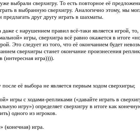
 уже выбрали сверхигру. То есть повторное её предложен
играть в выбранную сверхигру. Аналогично этому, мы мо
и предлагать друг другу играть в шахматы.
даже с нарушением правил всё-таки является игрой, то, о
альной» игры, сверхигра всё равно окажется в итоге «н
рой. Это следует из того, что её окончанием будет невозм
чанием сверхигры станет окончание произнесения реплик 
 (интересная игра)))).
у после её выбора не является первым ходом сверхигры;
ой» игры с ходами-репликами («давайте играть в сверхи
альную игру») определяет сверхигру в итоге как конечну
ить) одного из игроков.
 (конечная) игра.