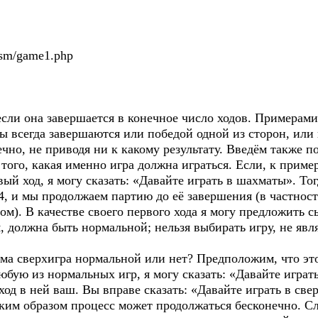
m/game1.php
сли она завершается в конечное число ходов. Примерам
 всегда завершаются или победой одной из сторон, или 
чно, не приводя ни к какому результату. Введём также 
того, какая именно игра должна играться. Если, к пример
ый ход, я могу сказать: «Давайте играть в шахматы». Тог
4, и мы продолжаем партию до её завершения (в частност
м). В качестве своего первого хода я могу предложить сы
я, должна быть нормальной; нельзя выбирать игру, не я
а сверхигра нормальной или нет? Предположим, что это
бую из нормальных игр, я могу сказать: «Давайте играть
од в ней ваш. Вы вправе сказать: «Давайте играть в све
аким образом процесс может продолжаться бесконечно. Сл