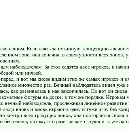
сконечном. Если взять за истинную, концепцию «вечно
еленном эоне, она конечна, в совокупности всех эонов, у 
бованиям.
ным наблюдателем. За стол садятся двое игроков, и нач
обедой или ничьей.
перед, и вот мы снова видим этих же самых игроков и и
сленное множество раз. Вечный наблюдатель видел уже эт
ась, как развивалась и как закончилась. Но вот он снова
ахматные фигуры на доске, в том же порядке. Игрокам 
 но вечный наблюдатель, прослеживая линейное развитие
 люди вновь и вновь играют в одну и туже игру без конц
 но внутри всех грядущих эонов, она повторяется снова и
 и бесцельна, потому что разыгрывается одна и та же па