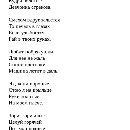
Кудри золотые
Девчонка стрекоза.
Смехом вдруг зальется
То печаль в глазах
Если улыбнется
Рай в твоих руках.
Любит побрякушки
Для нее не жаль
Синие цветочки
Машина летит в даль.
Эх, кони вороные
Стою я на крыльце
Руки золотые
На моем плече.
Зори, зори алые
Целуй горячей
Вот мои родные