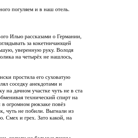
ного погуляем и в наш отель.
вого Илью рассказами о Германии,
поглядывать за кокетничающей
льшую, уверенную руку. Володя
толика на четырёх не нашлось,
енски простила его суховатую
лял соседку анекдотами и
у на дачном участке чуть не в ста
обменивая технический спирт на
н в огромном рюкзаке повёз
к, чуть не побили. Выгнали из
. Смех и грех. Зато какой, на