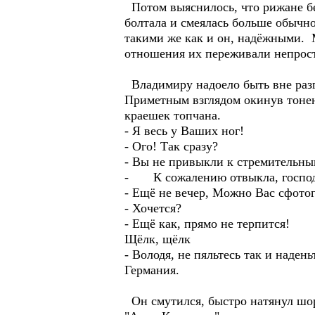
Потом выяснилось, что рижане бе
болтала и смеялась больше обычно
такими же как и он, надёжными. М
отношения их переживали непрост
Владимиру надоело быть вне разго
Приметным взглядом окинув тонень
краешек топчана.
- Я весь у Ваших ног!
- Ого! Так сразу?
- Вы не привыкли к стремительны
- К сожалению отвыкла, господ
- Ещё не вечер, Можно Вас сфото
- Хочется?
- Ещё как, прямо не терпится!
Щёлк, щёлк
- Володя, не пяльтесь так и наден
Германия.
Он смутился, быстро натянул шорт