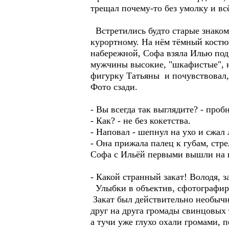
трещал почему-то без умолку и вс
Встретились будто старые знакомы
курортному. На нём тёмный костюм
набережной, Софа взяла Илью под 
мужчины высокие, "шкафистые", но
фигурку Татьяны и почувствовал,
Фото сзади.
- Вы всегда так выглядите? - проб
- Как? - не без кокетства.
- Наповал - шепнул на ухо и сжал 
- Она прижала палец к губам, стр
Софа с Ильёй первыми вышли на 
- Какой странный закат! Володя, з
Улыбки в объектив, сфотографиро
Закат был действительно необычны
друг на друга громады свинцовых 
а тучи уже глухо охали громами, 