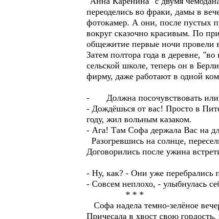
"Анна Каренина" с двумя чемодана
переоделись во фраки, дамы в веч
фотокамер. А они, после пустых п
вокруг сказочно красивым. По при
общежитие первые ночи провели в
Затем полтора года в деревне, "в
сельской школе, теперь он в Берл
фирму, даже работают в одной ком
- Должна посочувствовать или с
- Дождёшься от вас! Просто в Пит
году, жил вольным казаком.
- Ага! Там Софа держала Вас на д
Разогревшись на солнце, пересели
Договорились после ужина встрети
- Ну, как? - Они уже перебрались 
- Совсем неплохо, - улыбнулась с
* * *
Софа надела темно-зелёное вечер
Причесала в хвост свою гордость,