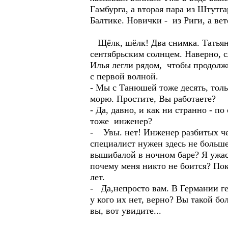
Гамбурга, а вторая пара из Штутг
Балтике. Новички - из Риги, а ве
Щёлк, шёлк! Два снимка. Татьяна 
сентябрьским солнцем. Наверно, с
Илья легли рядом, чтобы продолжи
с первой волной.
- Мы с Танюшей тоже десять, тольк
морю. Простите, Вы работаете?
- Да, давно, и как ни странно - 
тоже инженер?
- Увы. нет! Инженер разбитых чел
специалист нужен здесь не больш
вышибалой в ночном баре? Я ужас
почему меня никто не боится? По
лет.
- Да,непросто вам. В Германии ге
у кого их нет, верно? Вы такой бо
вы, вот увидите...