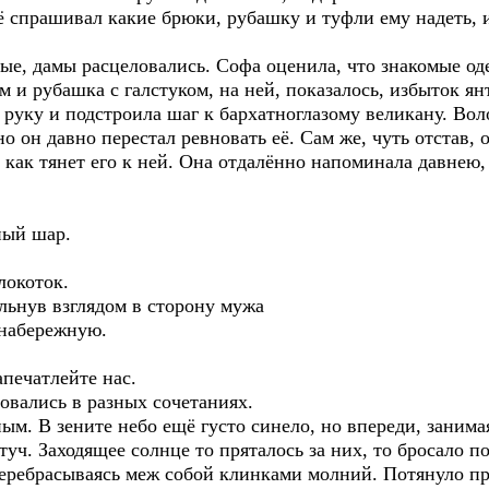
ё спрашивал какие брюки, рубашку и туфли ему надеть, и
е, дамы расцеловались. Софа оценила, что знакомые оде
 и рубашка с галстуком, на ней, показалось, избыток я
руку и подстроила шаг к бархатноглазому великану. Вол
 он давно перестал ревновать её. Сам же, чуть отстав, 
 как тянет его к ней. Она отдалённо напоминала давне
ный шар.
локоток.
ельнув взглядом в сторону мужа
набережную.
апечатлейте нас.
вались в разных сочетаниях.
м. В зените небо ещё густо синело, но впереди, занимая
туч. Заходящее солнце то пряталось за них, то бросало 
перебрасываясь меж собой клинками молний. Потянуло пр