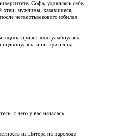
верситете. Софа, удивляясь себе,
й отец, мужчины, казавшиеся,
 после четвертьвекового юбилея
 Женщина приветливо улыбнулась.
 подвинулась, и он присел на
есь, с чего у вас началась
естность из Питера на пароходе