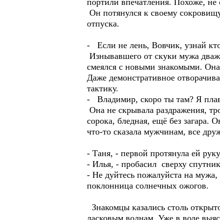
портили впечатления. Похоже, не 
Он потянулся к своему сокровищу
отпуска.
- Если не лень, Вовчик, узнай кто
Изнывавшего от скуки мужа дважд
смеялся с новыми знакомыми. Она 
Даже демонстративное отворачива
тактику.
- Владимир, скоро ты там? Я плав
Она не скрывала раздражения, тро
сорока, бледная, ещё без загара. О
что-то сказала мужчинам, все дру
- Таня, - первой протянула ей руку
- Илья, - пробасил сверху спутни
- Не дуйтесь пожалуйста на мужа, 
поклонница солнечных ожогов.
Знакомцы казались столь открыто
ласковым волнам. Уже в воде выяс