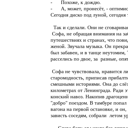
- Похоже, к дождю.
- А, может, пронесёт, - оптимист
Сегодня диско под луной, сегодня
Так и сделали. Они не сговаривая
Софа, не обращая внимания на за
путешествиях и странах, что пови
женой. Звучала музыка. Он прекра
был забавен, и в танце неутомим,
расселись по двое, за разные, опя
Софа не чувствовала, нравится ли
старомодность, приписав прибалти
смешными историями. Она до слёз 
километрах от Ленинграда. Ради 
конский навоз. Накопив драгоценн
"добро" поездом. В тамбуре попал
вагона на первой остановке, и он,
зависть соседям, собрали летом 