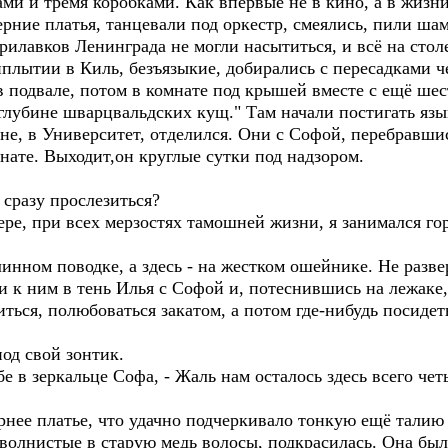
ми и тремя коробками. Как впервые не в кино, а в жизн
ерние платья, танцевали под оркестр, смеялись, пили ш
рилавков Ленинграда не могли насытиться, и всё на стол
плытии в Киль, безъязыкие, добирались с пересадками че
 подвале, потом в комнате под крышей вместе с ещё ше
о глубине шварцвальдских кущ." Там начали постигать язы
ине, в Университет, отделился. Они с Софой, перебравши
нате. Выходит,он круглые сутки под надзором.
разу прослезиться?
ере, при всех мерзостях тамошней жизни, я занимался го
линном поводке, а здесь - на жестком ошейнике. Не разве
 к ним в тень Илья с Софой и, потеснившись на лежаке
ться, полюбоваться закатом, а потом где-нибудь посидет
под свой зонтик.
ебе в зеркальце Софа, - Жаль нам осталось здесь всего ч
нее платье, что удачно подчеркивало тонкую ещё талию
 волнистые в старую медь волосы, подкрасилась. Она был