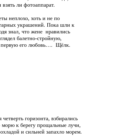
 взять ли фотоаппарат.
ты неплохо, хоть и не по
нтарных украшений. Пока шли к
одя знал, что жене нравились
оглядел балетно-стройную,
ю, первую его любовь…. Щёлк.
 четверть горизонта, взбирались
по морю к берегу прощальные лучи,
охладой и сильней запахло морем.