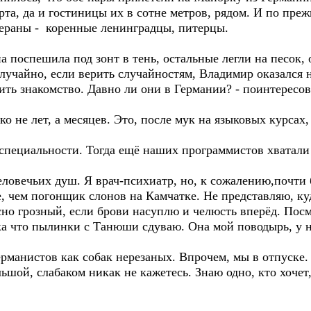
арта, да и гостиницы их в сотне метров, рядом. И по пр
тераны - коренные ленинградцы, питерцы.
поспешила под зонт в тень, остальные легли на песок,
лучайно, если верить случайностям, Владимир оказался н
ть знакомство. Давно ли они в Германии? - поинтересовал
о не лет, а месяцев. Это, после мук на языковых курсах,
по специальности. Тогда ещё наших программистов хватал
овечьих душ. Я врач-психиатр, но, к сожалению,почти б
е, чем погонщик слонов на Камчатке. Не представляю, к
но грозный, если брови насуплю и челюсть вперёд. Посм
ка что пылинки с Танюши сдуваю. Она мой поводырь, у
рманистов как собак нерезаных. Впрочем, мы в отпуске. 
льшой, слабаком никак не кажетесь. Знаю одно, кто хочет,