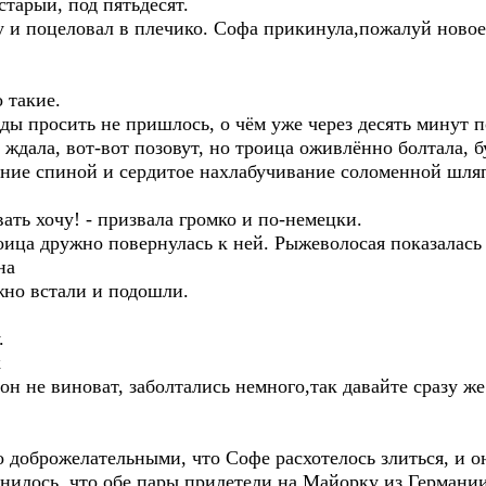
старый, под пятьдесят.
 и поцеловал в плечико. Софа прикинула,пожалуй новое
 такие.
ы просить не пришлось, о чём уже через десять минут п
ждала, вот-вот позовут, но троица оживлённо болтала, бу
ние спиной и сердитое нахлабучивание соломенной шля
ать хочу! - призвала громко и по-немецки.
ица дружно повернулась к ней. Рыжеволосая показалась 
на
жно встали и подошли.
.
к
он не виноват, заболтались немного,так давайте сразу же
 доброжелательными, что Софе расхотелось злиться, и о
нилось, что обе пары прилетели на Майорку из Германии