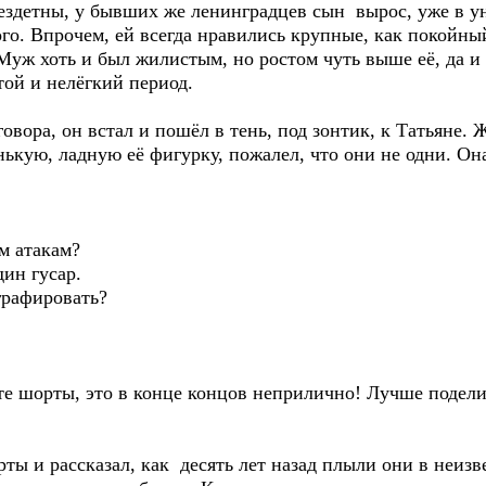
здетны, у бывших же ленинградцев сын вырос, уже в уни
го. Впрочем, ей всегда нравились крупные, как покойны
уж хоть и был жилистым, но ростом чуть выше её, да и
ой и нелёгкий период.
вора, он встал и пошёл в тень, под зонтик, к Татьяне.
кую, ладную её фигурку, пожалел, что они не одни. Она
м атакам?
ин гусар.
графировать?
ьте шорты, это в конце концов неприлично! Лучше поделит
ы и рассказал, как десять лет назад плыли они в неизв