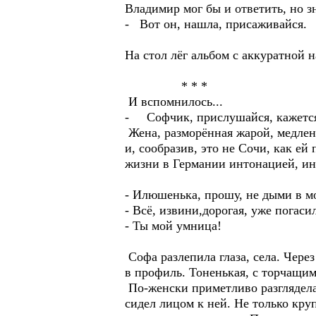
Владимир мог бы и ответить, но з
- Вот он, нашла, присаживайся.
На стол лёг альбом с аккуратно
* * *
И вспомнилось...
- Софчик, прислушайся, кажется
Жена, разморённая жарой, медле
и, сообразив, это не Сочи, как ей
жизни в Германии интонацией, и
- Илюшенька, прошу, не дыми в м
- Всё, извини,дорогая, уже погаси
- Ты мой умница!
Софа разлепила глаза, села. Чере
в профиль. Тоненькая, с торчащи
По-женски приметливо разглядела
сидел лицом к ней. Не только кр