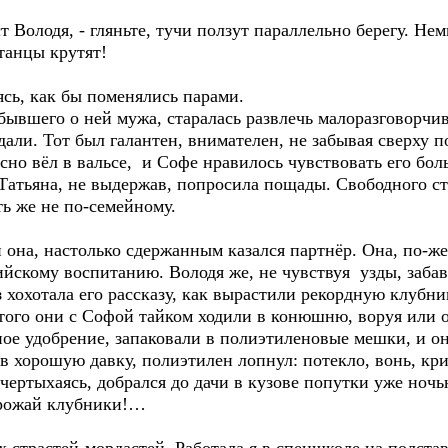
 Володя, - гляньте, тучи ползут параллельно берегу. Нем
 танцы крутят!
сь, как бы поменялись парами.
бывшего о ней мужа, старалась развлечь малоразговорчи
дали. Тот был галантен, внимателен, не забывая сверху 
сно вёл в вальсе, и Софе нравилось чувствовать его бо
 Татьяна, не выдержав, попросила пощады. Свободного с
ть же не по-семейному.
 она, настолько сдержанным казался партнёр. Она, по-ж
йскому воспитанию. Володя же, не чувствуя узды, забав
хохотала его рассказу, как вырастили рекордную клубник
этого они с Софой тайком ходили в конюшню, воруя или 
ое удобрение, запаковали в полиэтиленовые мешки, и о
 в хорошую давку, полиэтилен лопнул: потекло, вонь, кри
 чертыхаясь, добрался до дачи в кузове попутки уже ночью
урожай клубники!…