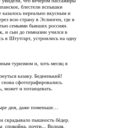
и увидели, что вечером пассажиры
ампанское, блестели вспышки
е казалось нереально вкусным и
рез всю страну в Эслинген, где в
стью семьями бывших россиян.
к, и сын до гимназии учился в
сь в Штутгарт, устроились на одну
рным туризмом и, хоть месяц в
рнуться казаку. Бедненький!
, снова сфотографировались.
ь, может и потанцевать.
етыре дня, даже поменьше…
 и скрадывало пышность бёдер.
а спокойна, почти... Володя,