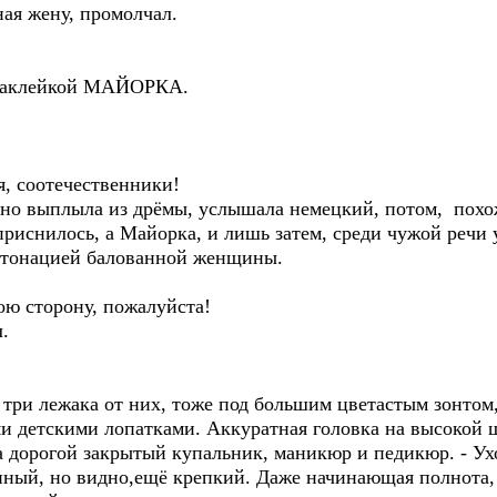
ная жену, промолчал.
й наклейкой МАЙОРКА.
, соотечественники!
нно выплыла из дрёмы, услышала немецкий, потом, похо
 приснилось, а Майорка, и лишь затем, среди чужой речи 
нтонацией балованной женщины.
ою сторону, пожалуйста!
л.
з три лежака от них, тоже под большим цветастым зонтом
ми детскими лопатками. Аккуратная головка на высокой 
 дорогой закрытый купальник, маникюр и педикюр. - Ух
упный, но видно,ещё крепкий. Даже начинающая полнота,