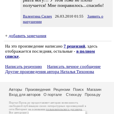
рвать могу!!! У тебя тоже не плохо
получается! Мне понравилось...спасибо!
Валентина Силич
26.03.2010 01:55
Заявить о
нарушении
+
добавить замечания
На это произведение написано
7 рецензий
, здесь
отображается последняя, остальные -
в полном
списке
.
Написать рецензию
Написать личное сообщение
Другие произведения автора Наталья Тихонова
Авторы
Произведения
Рецензии
Поиск
Магазин
Вход для авторов
О портале
Стихи.ру
Проза.ру
Портал Проза.ру предоставляет авторам возможность
свободной публикации своих литературных произведений в
сети Интернет на основании
пользовательского договора
.
Все авторские права на произведения принадлежат авторам