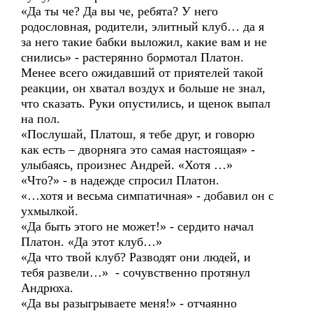
«Да ты че? Да вы че, ребята? У него
родословная, родители, элитный клуб… да я
за него такие бабки выложил, какие вам и не
снились» - растерянно бормотал Платон.
Менее всего ожидавший от приятелей такой
реакции, он хватал воздух и больше не знал,
что сказать. Руки опустились, и щенок выпал
на пол.
«Послушай, Платош, я тебе друг, и говорю
как есть – дворняга это самая настоящая» -
улыбаясь, произнес Андрей. «Хотя …»
«Что?» - в надежде спросил Платон.
«…хотя и весьма симпатичная» - добавил он с
ухмылкой.
«Да быть этого не может!» - сердито начал
Платон. «Да этот клуб…»
«Да что твой клуб? Разводят они людей, и
тебя развели…» - сочувственно протянул
Андрюха.
«Да вы разыгрываете меня!» - отчаянно