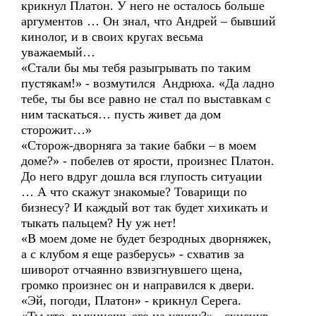
крикнул Платон. У него не осталось больше
аргументов … Он знал, что Андрей – бывший
кинолог, и в своих кругах весьма
уважаемый…
«Стали бы мы тебя разыгрывать по таким
пустякам!» - возмутился Андрюха. «Да ладно
тебе, ты бы все равно не стал по выставкам с
ним таскаться… пусть живет да дом
сторожит…»
«Сторож-дворняга за такие бабки – в моем
доме?» - побелев от ярости, произнес Платон.
До него вдруг дошла вся глупость ситуации
… А что скажут знакомые? Товарищи по
бизнесу? И каждый вот так будет хихикать и
тыкать пальцем? Ну уж нет!
«В моем доме не будет безродных дворняжек,
а с клубом я еще разберусь» - схватив за
шиворот отчаянно взвизгнувшего щена,
громко произнес он и направился к двери.
«Эй, погоди, Платон» - крикнул Серега.