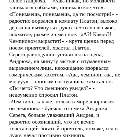
голос Андрюха. – «Как-никак, по молодости
занимался собаками, понимаю кое-что»…
«Понимаешь, понимаешь, да ты посмотри!» -
радостно ворвался в комнату Платон, высоко
держа на вытянутых руках нечто маленькое,
лохматое, рыжее и смешное. «А?! Каков?!
Чемпионом вырастет!» - крутя щенка перед
носом приятелей, хвастал Платон.
Серега равнодушно уставился на щена,
Андрюха, на минуту застыв с изумленным
выражением лица, неожиданно взорвался
гомерическим хохотом. «Ааа, чемпион, ааа, не
могууу» - пополам согнувшись, хохотал он.
«Ты чего? Что смешного увидел?» -
недоуменно спросил Платон.
«Чемпион, как же, только в мире дворняжек
он чемпион» - булькал от смеха Андрюха.
Серега, больше уважавший Андрея, и
радостно осознавший, что их вечно
хвастающий богатый приятель, похоже, сел в
лужу, начал противно хихикать.