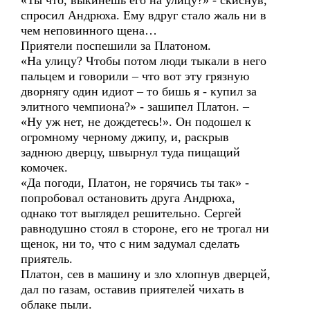
«Ты что, выкинешь его на улицу?» - скиснув,
спросил Андрюха. Ему вдруг стало жаль ни в
чем неповинного щена…
Приятели поспешили за Платоном.
«На улицу? Чтобы потом люди тыкали в него
пальцем и говорили – что вот эту грязную
дворнягу один идиот – то бишь я - купил за
элитного чемпиона?» - зашипел Платон. –
«Ну уж нет, не дождетесь!». Он подошел к
огромному черному джипу, и, раскрыв
заднюю дверцу, швырнул туда пищащий
комочек.
«Да погоди, Платон, не горячись ты так» -
попробовал остановить друга Андрюха,
однако тот выглядел решительно. Сергей
равнодушно стоял в стороне, его не трогал ни
щенок, ни то, что с ним задумал сделать
приятель.
Платон, сев в машину и зло хлопнув дверцей,
дал по газам, оставив приятелей чихать в
облаке пыли.