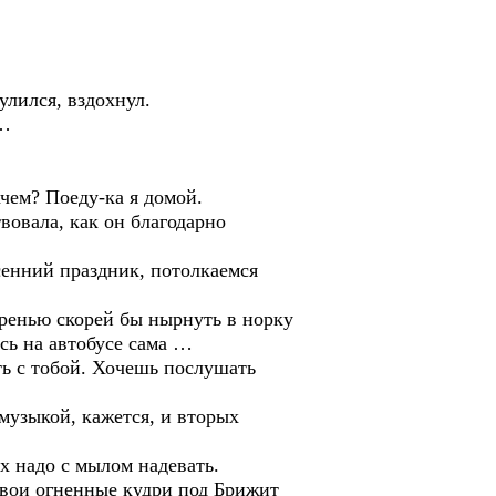
улился, вздохнул.
ь…
чем? Поеду-ка я домой.
вовала, как он благодарно
осенний праздник, потолкаемся
игренью скорей бы нырнуть в норку
усь на автобусе сама …
ь с тобой. Хочешь послушать
музыкой, кажется, и вторых
х надо с мылом надевать.
 свои огненные кудри под Брижит