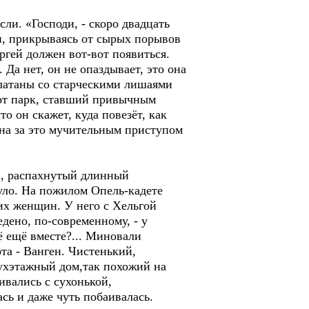
ли. «Господи, - скоро двадцать
 и, прикрываясь от сырых порывов
ргей должен вот-вот появиться.
 Да нет, он не опаздывает, это она
платаны со старческими лишаями
тот парк, ставший привычным
о он скажет, куда повезёт, как
ана за это мучительным приступом
ов, распахнутый длинный
нуло. На пожилом Опель-кадете
угих женщин. У него с Хельгой
едено, по-современному, - у
ё ещё вместе?... Миновали
та - Ванген. Чистенький,
вухэтажный дом,так похожий на
ивались с сухонькой,
ь и даже чуть побаивалась.