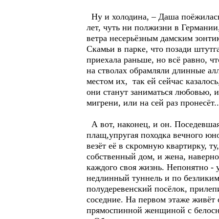
Ну и холодина, – Даша поёжилась,
лет, чуть ни полжизни в Германии
ветра несерьёзным дамским зонтик
Скамьи в парке, что позади штутга
приехала раньше, но всё равно, ч
на стволах обрамляли длинные ал
местом их, так ей сейчас казалось
они станут заниматься любовью, и
мигрени, или на сей раз пронесёт..
А вот, наконец, и он. Поcедевшая
плащ,упругая походка вечного юно
везёт её в скромную квартирку, ту
собственный дом, и жена, наверно 
каждого своя жизнь. Непонятно - 
недлинный туннель и по безликим
полудеревенский посёлок, прилеп
соседние. На первом этаже живёт 
прямоспинной женщиной с белосне