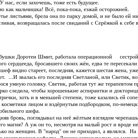
 У нас, если захочешь, тоже есть будущее.
ямо как мальчишка! Всё, пока-пока, езжай осторожней.
 листьями, брела она по парку домой, и не было ей ни 
стливая, возвращалась после свиданий с Серёжкой к себе
бабушки Доротеи Шмит, работала операционной сестрой 
рого сердцееда, бросавшего своих жён, едва те пересекал
 шеф видно стареет, последняя, кажется шестая жена, уже
ет. ...И звалась его последняя Светланой, или Светик, во
юся умную головку. Светик, работая тут же терапевтом п
рко следила, чтобы хорошенькие аспирантки и докторицы
трички, хоть и в меньшей степени, тоже казались ей со
 косметики лицом и вздёрнутым подбородком, по-немецк
обильного шефа.
яв бровь, поглядывал на неё жёлтым взглядом черепашьи
его магия? А уж он то, несмотря на малый рост и вроде 
ько на женщин. В "народ" он не приходил, а являлся. На