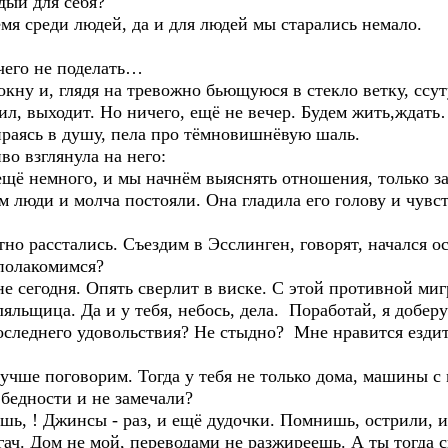
дый для себя?
я среди людей, да и для людей мы старались немало.
ичего не поделать…
окну и, глядя на тревожно бьющуюся в стекло ветку, ссут
, выходит. Но ничего, ещё не вечер. Будем жить,ждат
раясь в душу, пела про тёмновишнёвую шаль.
во взглянула на него:
щё немного, и мы начнём выяснять отношения, только за
 люди и молча постояли. Она гладила его голову и чувст
тно расстались. Съездим в Эсслинген, говорят, начался 
полакомимся?
 не сегодня. Опять сверлит в виске. С этой противной м
яльщица. Да и у тебя, небось, дела. Поработай, я добер
леднего удовольствия? Не стыдно? Мне нравится ездит
чше поговорим. Тогда у тебя не только дома, машины с 
 бедности и не замечали?
ь, ! Джинсы - раз, и ещё дудочки. Помнишь, острили, и
гач. Дом не мой, переводами не разжиреешь. А ты тогда