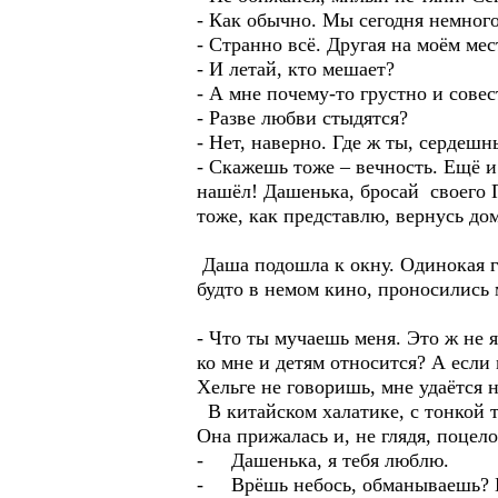
- Как обычно. Мы сегодня немного
- Странно всё. Другая на моём ме
- И летай, кто мешает?
- А мне почему-то грустно и сов
- Разве любви стыдятся?
- Нет, наверно. Где ж ты, сердеш
- Скажешь тоже – вечность. Ещё и 
нашёл! Дашенька, бросай своего П
тоже, как представлю, вернусь до
Даша подошла к окну. Одинокая г
будто в немом кино, проносились
- Что ты мучаешь меня. Это ж не я
ко мне и детям относится? А если
Хельге не говоришь, мне удаётся 
В китайском халатике, с тонкой т
Она прижалась и, не глядя, поцело
- Дашенька, я тебя люблю.
- Врёшь небось, обманываешь? Не