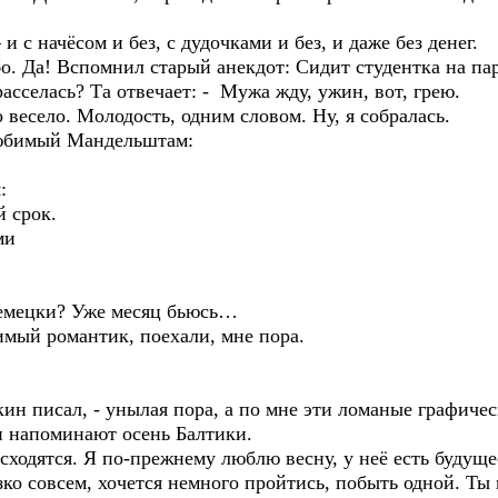
 с начёсом и без, с дудочками и без, и даже без денег.
. Да! Вспомнил старый анекдот: Сидит студентка на пар
асселась? Та отвечает: - Мужа жду, ужин, вот, грею.
о весело. Молодость, одним словом. Ну, я собралась.
любимый Мандельштам:
:
срок.
ми
немецки? Уже месяц бьюсь…
имый романтик, поехали, мне пора.
кин писал, - унылая пора, а по мне эти ломаные графиче
 напоминают осень Балтики.
асходятся. Я по-прежнему люблю весну, у неё есть будуще
зко совсем, хочется немного пройтись, побыть одной. Ты 