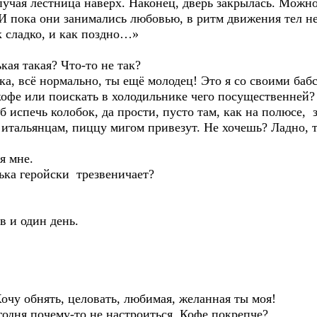
пучая лестница наверх. Наконец, дверь закрылась. Можно
 И пока они занимались любовью, в ритм движения тел н
к сладко, и как поздно…»
кая такая? Что-то не так?
а, всё нормально, ты ещё молодец! Это я со своими баб
 кофе или поискать в холодильнике чего посущественней?
 б испечь колобок, да прости, пусто там, как на полюсе, 
итальянцам, пиццу мигом привезут. Не хочешь? Ладно, т
я мне.
ька геройски трезвеничает?
в и один день.
Хочу обнять, целовать, любимая, желанная ты моя!
годня почему-то не настроиться. Кофе покрепче?