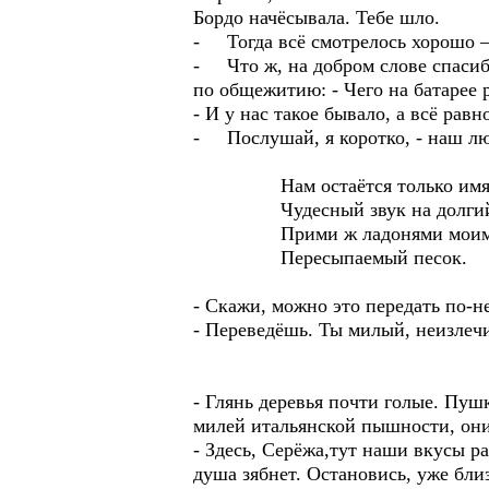
Бордо начёсывала. Тебе шло.
- Тогда всё смотрелось хорошо – и
- Что ж, на добром слове спасибо
по общежитию: - Чего на батарее р
- И у нас такое бывало, а всё равн
- Послушай, я коротко, - наш 
Нам остаётся только имя
Чудесный звук на долгий 
Прими ж ладонями мои
Пересыпаемый песок.
- Скажи, можно это передать по-
- Переведёшь. Ты милый, неизлеч
- Глянь деревья почти голые. Пуш
милей итальянской пышности, они
- Здесь, Серёжа,тут наши вкусы р
душа зябнет. Остановись, уже бли