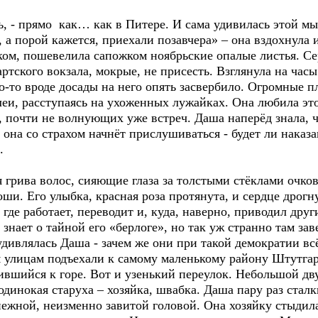
 - прямо как… как в Питере. И сама удивилась этой мыс
, а порой кажется, приехали позавчера» – она вздохнула
ом, пошевелила сапожком ноябрьские опалые листья. Се
ртского вокзала, мокрые, не присесть. Взглянула на часы.
то-то вроде досады на него опять засвербило. Огромные 
леи, расступаясь на ухоженных лужайках. Она любила э
, почти не волнующих уже встреч. Даша наперёд знала, чт
 она со страхом начнёт прислушиваться - будет ли наказ
.
 грива волос, сияющие глаза за толстыми стёклами очк
ши. Его улыбка, красная роза протянута, и сердце дрог
, где работает, переводит и, куда, наверно, приводил др
знает о тайной его «берлоге», но так уж странно там зав
удивлялась Даша - зачем же они при такой демократии вс
 улицам подъехали к самому маленькому району Штутгар
ившийся к горе. Вот и узенький переулок. Небольшой д
одинокая старуха – хозяйка, швабка. Даша пару раз сталк
жной, неизменно завитой головой. Она хозяйку стыдилас