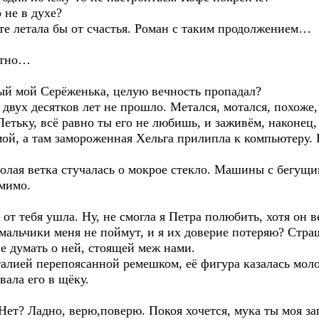
 не в духе?
сте летала бы от счастья. Роман с таким продолжением…
естно…
ный мой Серёженька, целую вечность пропадал?
двух десятков лет не прошло. Метался, мотался, похоже, т
етьку, всё равно ты его не любишь, и заживём, наконец, 
мой, а там замороженная Хельга прилипла к компьютеру. 
олая ветка стучалась о мокрое стекло. Машины с бегущи
 мимо.
 от тебя ушла. Ну, не смогла я Петра полюбить, хотя он в
 мальчики меня не поймут, и я их доверие потеряю? Страш
не думать о ней, стоящей меж нами.
алией перепоясанной ремешком, её фигура казалась моло
вала его в щёку.
т? Ладно, верю,поверю. Покоя хочется, мука ты моя за