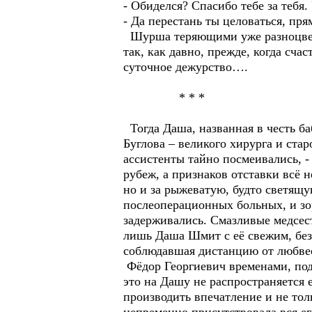
- Обиделся? Спасибо тебе за тебя.
- Да перестань ты целоваться, пр
Шурша теряющими уже разноцветье
так, как давно, прежде, когда сча
суточное дежурство….
* * *
Тогда Даша, названная в честь 
Буглова – великого хирурга и ста
ассистенты тайно посмеивались, -
рубеж, а признаков отставки всё н
но и за рыжеватую, будто светящу
послеоперационных больных, и зо
задерживались. Смазливые медсес
лишь Даша Шмит с её свежим, без
соблюдавшая дистанцию от любве
Фёдор Георгиевич временами, подн
это на Дашу не распространяется 
производить впечатление и не тол