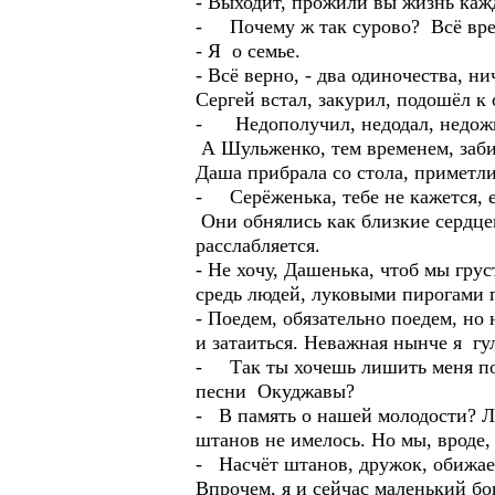
- Выходит, прожили вы жизнь каж
- Почему ж так сурово? Всё врем
- Я о семье.
- Всё верно, - два одиночества, н
Сергей встал, закурил, подошёл к 
- Недополучил, недодал, недожил
А Шульженко, тем временем, заби
Даша прибрала со стола, приметли
- Серёженька, тебе не кажется, е
Они обнялись как близкие сердцем
расслабляется.
- Не хочу, Дашенька, чтоб мы грус
средь людей, луковыми пирогами 
- Поедем, обязательно поедем, но
и затаиться. Неважная нынче я гул
- Так ты хочешь лишить меня пос
песни Окуджавы?
- В память о нашей молодости? Лу
штанов не имелось. Но мы, вроде,
- Насчёт штанов, дружок, обижаеш
Впрочем, я и сейчас маленький бо