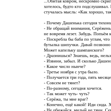
...Обитая ковром, нескромно скри
хотелось, будто кто подслушивал.
стучалась мысль: «Как хорошо, та
- Почему Дашенька сегодня тихонь
- Не обращай внимания, Серёженьк
не вовремя лезет. Забудь. Попьём
- Поскребла бы баба по углам, что
бутылка шипучки. Давай позвоню 
Может капельку шампанского?
- Дразнишься? Знаешь, ведь, нельз
- Извини, забыл. И сколько Дашен
- Какое число нынче?
- Третье ноября с утра было.
- Получается три года, пять месяце
- Совсем не тянет?
- По-разному, сегодня хочется.
- Так может чуть- чуть?
- Серёжа, ты мне враг?
- Конечно, ещё какой! Иди сюда. 
- Не обижайся, милый не тяни. Се