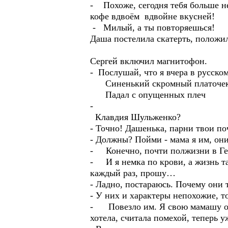
- Похоже, сегодня тебя больше не
кофе вдвоём вдвойне вкусней!
- Милый, а ты повторяешься!
Даша постелила скатерть, положила
Сергей включил магнитофон.
- Послушай, что я вчера в русском
Синенький скромный платоче
Падал с опущенных плеч
-
Клавдия Шульженко?
- Точно! Дашенька, парни твои по
- Должны? Пойми - мама я им, они
- Конечно, почти полжизни в Ге
- И я немка по крови, а жизнь та
каждый раз, прошу…
- Ладно, постараюсь. Почему они 
- У них и характеры непохожие, т
- Повезло им. Я свою мамашу осо
хотела, считала помехой, теперь у