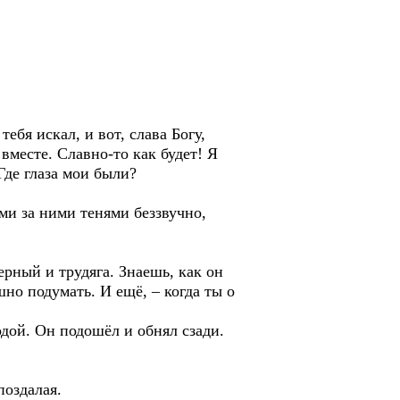
ебя искал, и вот, слава Богу,
вместе. Славно-то как будет! Я
Где глаза мои были?
ми за ними тенями беззвучно,
ерный и трудяга. Знаешь, как он
но подумать. И ещё, – когда ты о
дой. Он подошёл и обнял сзади.
поздалая.