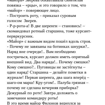
«майора» Зверева обхватывала синебелая
повязка – «рцы», и это говорило о том, что
«майор» - поверяющее лицо.
- Построить роту, - приказал суровым
голосом Зверев.
- Р-р-рота-а! В две шеренги – становись! –
скомандовал ротный старшина, тоже курсант-
первркурсник.
«Майор» с важным видом пошёл вдоль строя.
- Почему не завязаны на ботинках шнурки?..
Наряд вне очереди!.. Вам необходимо
постричься, курсант должен иметь опрятный
внешний вид. Два наряда!.. Почему смешки?
Кому смешно?.. Пуговицы не застёгнуты –
один наряд! Старшина – делайте пометки в
журнале! Первая шеренга, два шага вперёд –
шаго-ом марш! Кру-угом!.. Палуба грязная –
почему не сделана вечерняя приборка?
Дежурный по роте! Завтра доложить о
замечании командиру роты!
В это время майор Филонов вернулся за