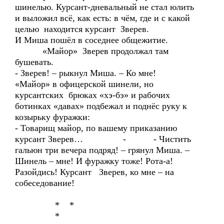
шинелью. Курсант-дневальный не стал юлить
и выложил всё, как есть: в чём, где и с какой
целью находится курсант Зверев.
И Миша пошёл в соседнее общежитие.
«Майор» Зверев продолжал там
бушевать.
- Зверев! – рыкнул Миша. – Ко мне!
«Майор» в офицерской шинели, но
курсантских брюках «хэ-бэ» и рабочих
ботинках «давах» подбежал и поднёс руку к
козырьку фуражки:
- Товарищ майор, по вашему приказанию
курсант Зверев… - - Чистить
гальюн три вечера подряд! – грянул Миша. –
Шинель – мне! И фуражку тоже! Рота-а!
Разойдись! Курсант Зверев, ко мне – на
собеседование!
* *
*