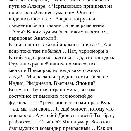
пути из Алжира, а Чертыковцев принимал из
новостроя «ОванесТуманян». Они не
виделись шесть лет. Зверев погрузнел,
движения были плавны, а речь рамеренна.
- А ты? Каким худым был, таким и остался, -
парировал Анатолий.
Кто из наших в какой должности и где?.. А я
ведь тоже там побывал… Нет, черноморы в
Китай ходят редко. Балтика – да, это наш дом.
Стран вокруг неё напихано много, все
меньше Приморья, но ведь как-то живут
люди!.. Мы на западе редкие гости, больше
Индия, Индонезия, Вьетнам. Япония?
Конечно. Лучшая страна мира, всё им
доступно: от высоких технологий до
футбола… В Аргентине всего один раз. Куба
– да, мы там свои… Я ещё холост, потому что
ещё молод. А у тебя? Двое сыновей? Ты, брат,
разбогател… Слышал? Миша умер! Золотой
был мужик и командир прекрасный… Как он