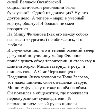
силой Великой Октябрьской
социалистической революции была
буржуазия?.. Одной из движущих? Ну, это
другое дело. А теперь – марш в учебный
корпус, оболтус! И больше не смей
позориться!
На Мишу Филонова (как его между собою
называли «курсачи») не обижались, его
любили.
И случилось так, что в тёплый осенний вечер
дежурный по училищу майор Филонов
пошёл делать обход территории, и стало ему в
шинели жарко. Миша завернул в роту, и
шинель снял. А Стас Чертыковцев и
Поздняков Фекса уговорили Толю Зверева,
тот надел шинель, снял с вешалки старую
Мишину фуражку и тоже пошёл на обход.
Он появился в общежитии, где проживали
первокурсники- судоводители. Те
всполошились: левый рукав шинели