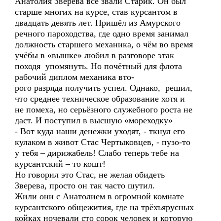
Анатолия Зверева все звали Старик. Он был
старше многих на курсе, став курсантом в
двадцать девять лет. Пришёл из Амурского
речного пароходства, где одно время занимал
должность старшего механика, о чём во время
учёбы в «вышке» любил в разговоре этак
походя упомянуть. Но почётный для флота
рабочий диплом механика вто-
рого разряда получить успел. Однако, решил,
что среднее техническое образование хотя и
не помеха, но серьёзного служебного роста не
даст. И поступил в высшую «мореходку»
- Вот куда наши денежки уходят, - ткнул его
кулаком в живот Стас Чертыковцев, - пузо-то
у тебя – дирижабель! Слабо теперь тебе на
курсантский – то кошт!
Но говорил это Стас, не желая обидеть
Зверева, просто он так часто шутил.
Жили они с Анатолием в огромной комнате
курсантского общежития, где на трёхъярусных
койках ночевали сто сорок человек и которую