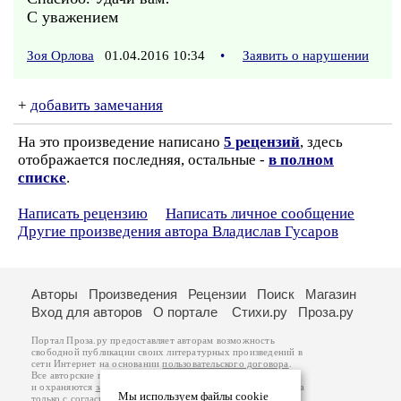
С уважением
Зоя Орлова
01.04.2016 10:34
•
Заявить о нарушении
+
добавить замечания
На это произведение написано
5 рецензий
, здесь
отображается последняя, остальные -
в полном
списке
.
Написать рецензию
Написать личное сообщение
Другие произведения автора Владислав Гусаров
Авторы
Произведения
Рецензии
Поиск
Магазин
Вход для авторов
О портале
Стихи.ру
Проза.ру
Портал Проза.ру предоставляет авторам возможность
свободной публикации своих литературных произведений в
сети Интернет на основании
пользовательского договора
.
Все авторские права на произведения принадлежат авторам
и охраняются
законом
. Перепечатка произведений возможна
Мы используем файлы cookie
только с согласия его автора, к которому вы можете