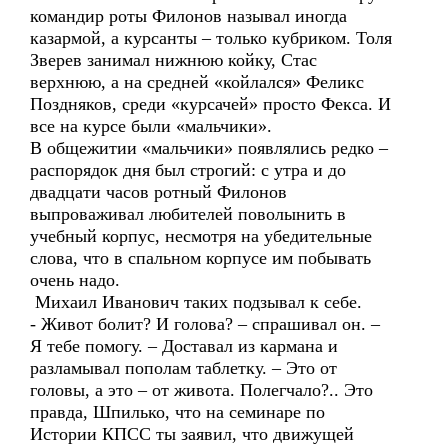
командир роты Филонов называл иногда
казармой, а курсанты – только кубриком. Толя
Зверев занимал нижнюю койку, Стас
верхнюю, а на средней «койлался» Феликс
Поздняков, среди «курсачей» просто Фекса. И
все на курсе были «мальчики».
В общежитии «мальчики» появлялись редко –
распорядок дня был строгий: с утра и до
двадцати часов ротный Филонов
выпроваживал любителей поволынить в
учебный корпус, несмотря на убедительные
слова, что в спальном корпусе им побывать
очень надо.
Михаил Иванович таких подзывал к себе.
- Живот болит? И голова? – спрашивал он. –
Я тебе помогу. – Доставал из кармана и
разламывал пополам таблетку. – Это от
головы, а это – от живота. Полегчало?.. Это
правда, Шпилько, что на семинаре по
Истории КПСС ты заявил, что движущей