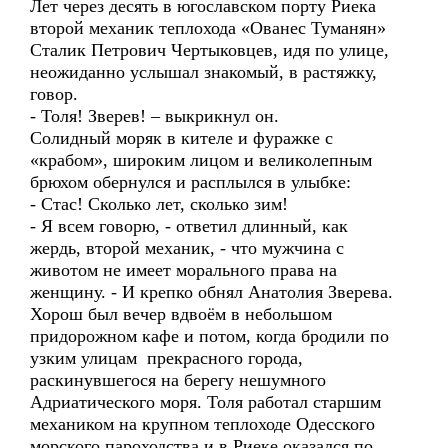
Лет через десять в югославском порту Риека
второй механик теплохода «Ованес Туманян»
Сталик Петрович Чертыковцев, идя по улице,
неожиданно услышал знакомый, в растяжку,
говор.
- Толя! Зверев! – выкрикнул он.
Солидный моряк в кителе и фуражке с
«крабом», широким лицом и великолепным
брюхом обернулся и расплылся в улыбке:
- Стас! Сколько лет, сколько зим!
- Я всем говорю, - ответил длинный, как
жердь, второй механик, - что мужчина с
животом не имеет морального права на
женщину. - И крепко обнял Анатолия Зверева.
Хорош был вечер вдвоём в небольшом
придорожном кафе и потом, когда бродили по
узким улицам прекрасного города,
раскинувшегося на берегу нешумного
Адриатического моря. Толя работал старшим
механиком на крупном теплоходе Одесского
морского пароходства и в Риеке оказался по