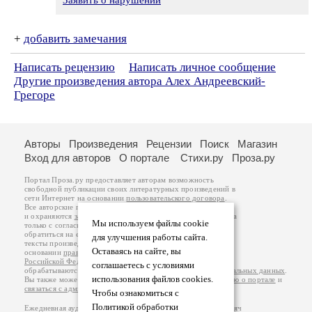
Заявить о нарушении
+
добавить замечания
Написать рецензию
Написать личное сообщение
Другие произведения автора Алех Андреевский-
Грегоре
Авторы
Произведения
Рецензии
Поиск
Магазин
Вход для авторов
О портале
Стихи.ру
Проза.ру
Портал Проза.ру предоставляет авторам возможность
свободной публикации своих литературных произведений в
сети Интернет на основании
пользовательского договора
.
Все авторские права на произведения принадлежат авторам
и охраняются
законом
. Перепечатка произведений возможна
Мы используем файлы cookie
только с согласия его автора, к которому вы можете
обратиться на его авторской странице. Ответственность за
для улучшения работы сайта.
тексты произведений авторы несут самостоятельно на
Оставаясь на сайте, вы
основании
правил публикации
и
законодательства
Российской Федерации
. Данные пользователей
соглашаетесь с условиями
обрабатываются на основании
Политики обработки персональных данных
.
использования файлов cookies.
Вы также можете посмотреть более подробную
информацию о портале
и
связаться с администрацией
.
Чтобы ознакомиться с
Политикой обработки
Ежедневная аудитория портала Проза.ру – порядка 100 тысяч