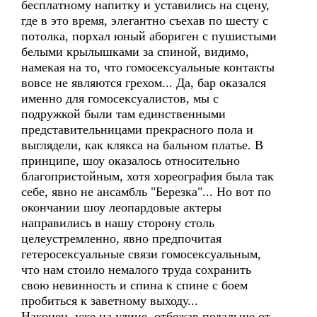
бесплатному напитку и уставились на сцену,
где в это время, элегантно съехав по шесту с
потолка, порхал юный абориген с пушистыми
белыми крылышками за спиной, видимо,
намекая на то, что гомосексуальные контакты
вовсе не являются грехом... Да, бар оказался
именно для гомосексуалистов, мы с
подружкой были там единственными
представительницами прекрасного пола и
выглядели, как клякса на бальном платье. В
принципе, шоу оказалось относительно
благопристойным, хотя хореография была так
себе, явно не ансамбль "Березка"... Но вот по
окончании шоу леопардовые актеры
направились в нашу сторону столь
целеустремленно, явно предпочитая
гетеросексуальные связи гомосексуальным,
что нам стоило немалого труда сохранить
свою невинность и спина к спине с боем
пробиться к заветному выходу...
Наконец, уже на улице, отбежав подальше от