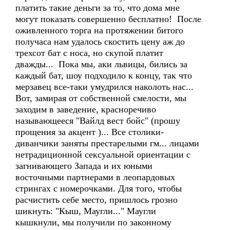
платить такие деньги за то, что дома мне
могут показать совершенно бесплатно! После
оживленного торга на протяжении битого
получаса нам удалось скостить цену аж до
трехсот бат с носа, но скупой платит
дважды... Пока мы, аки львицы, бились за
каждый бат, шоу подходило к концу, так что
мерзавец все-таки умудрился наколоть нас...
Вот, замирая от собственной смелости, мы
заходим в заведение, красноречиво
называющееся "Вайлд вест бойс" (прошу
прощения за акцент )... Все столики-
диванчики заняты престарелыми гм... лицами
нетрадиционной сексуальной ориентации с
загнивающего Запада и их юными
восточными партнерами в леопардовых
стрингах с номерочками. Для того, чтобы
расчистить себе место, пришлось грозно
шикнуть: "Кыш, Маугли..." Маугли
кышкнули, мы получили по законному