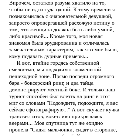
Впрочем, остатков разума хватило на то,
чтобы не идти туда одной. К тому времени я
познакомилась с очаровательной девушкой,
запросто опровергавшей расхожую истину о
том, что женщина должна быть либо умной,
либо красивой... Кроме того, моя новая
знакомая была эрудированна и отличалась
замечательным характером, так что мне было,
кому подавать дурные примеры...
И вот, втайне гордясь собственной
смелостью, мы подходим к знаменитой
пешеходной зоне. Прямо посреди огромного
бара - боксерский ринг, и два тайца
демонстрируют местный бокс. И только наш
турист способен был влезть на ринг в этот
миг со словами "Подождите, подождите, я вас
сейчас сфотографирую..." А вот скучает кучка
трансвеститов, кокетливо прикрываясь
веерами... Моя спутница тут же ехидно
пропела "Сидят мальчонки, сидят в сторонке,