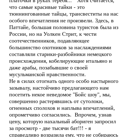
платочки в руках теребя..." Хотя считается,
что самые красивые тайки - это
тюннингованные тайцы, трансвеститы на нас
особого впечатления не произвели. Здесь, в
Паттайе, большая половина туристов была из
России, но на Уолкен Стрит, к чести
соотечественников, подавляющее
большинство охотников за наслаждениями
составляли старики-разбойники немецкого
происхождения, кобелирующие итальяно и
даже арабы, позабывшие о своей
мусульманской нравственности.
Не в силах отогнать одного особо настырного
зазывалу, настойчиво предлагающего нам
посетить некое неведомое "Бойс шоу", мы,
совершенно растерявшись от сутолоки,
огненных сполохов и наплыва впечатлений,
опрометчиво согласились. Впрочем, узнав
цену, которую нахальный абориген запросил
за просмотр - две тысячи бат!!! - я
справедливо возразила ему, что не собираюсь