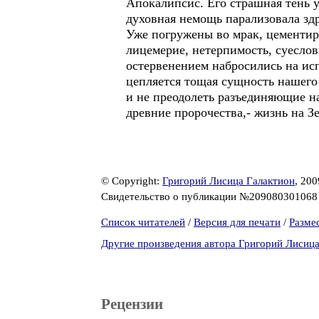
Апокалипсис. Его страшная тень 
духовная немощь парализовала здр
Уже погружены во мрак, цементир
лицемерие, нетерпимость, суеслов
остервенением набросились на ис
цепляется тощая сущность нашего 
и не преодолеть разъединяющие на
древние пророчества,- жизнь на 
© Copyright:
Григорий Лисица Галактион
, 200
Свидетельство о публикации №20908030106
Список читателей
/
Версия для печати
/
Разме
Другие произведения автора Григорий Лисиц
Рецензии