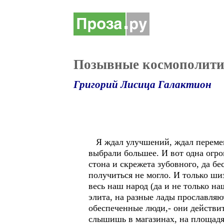
Позывные космополити
Григорий Лисица Галактион
Я ждал улучшений, ждал перемен.
выбрали большее. И вот одна огро
стона и скрежета зубовного, да б
получиться не могло. И только ш
весь наш народ (да и не только на
элита, на разные лады прославля
обеспеченные люди,- они действит
слышишь в магазинах, на площадя