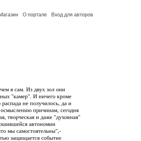
Магазин
О портале
Вход для авторов
ем я сам. Из двух зол они
рных "камер". И ничего кроме
 распада не получилось, да и
я осмыслению причинам, сегодня
ая, творческая и даже "духовная"
вершившейся автономии
ато мы самостоятельны",-
стью защищается событие