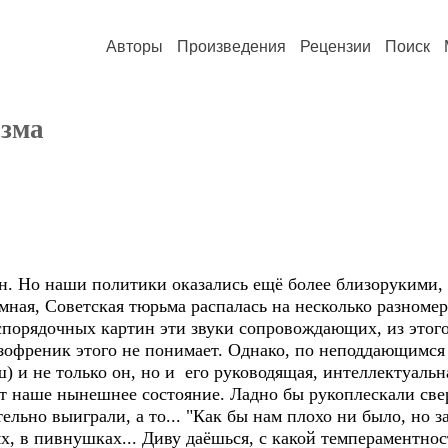
Авторы
Произведения
Рецензии
Поиск
зма
 Но наши политики оказались ещё более близорукими, ч
мная, Советская тюрьма распалась на несколько разноме
еспорядочных картин эти звуки сопровождающих, из этого
изофреник этого не понимает. Однако, по неподдающимс
ш) и не только он, но и его руководящая, интеллектуальн
ют наше нынешнее состояние. Ладно бы рукоплескали с
ельно выиграли, а то... "Как бы нам плохо ни было, но з
х, в пивнушках... Диву даёшься, с какой темпераментно