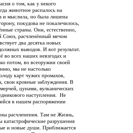
асня о том, как у некого
огда животное распалось на
ла и мыслила, но была лишена
торону, покудова не покалечилось,
ённые страны. Они, естественно,
кий Союз, расчленённый мечом
вствует два десятка новых
должных выводов. И вот результат.
ё во всех наших невзгодах и
ько потом, во всеоружии своей
нию, мы не настолько
олоду карт чужих промахов,
а, свои кровные заблуждения. В
смерчей, цунами, вулканических
ледникового наступления. Не
щийся в нашем распоряжении
ны расчленения. Там не Жизнь,
ны катастрофические разрушения
овые и новые души. Приближается