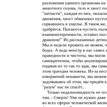
разложения единого организма на ч
животного голова, тело и хвост по
"запчасти", каждая из них, оказа
движения, хвост обмахивал пустот
сорвавшись в ущелье. В таком же,
храбрятся. Пытаются пустить пыль 
взаимонетерпимости, оставил посл
драконов!" Из рассказанных детиш
Мы и недели прожить не можем, чт
бедах. А ведь монстр в нас самих
праведности и чистоты, мы могли
самокритичны, чтобы анализироват
подавая их то так то эдак, мы са
этом трагедия человека. Из-за не
извержений ненависти, мы можем 
задумываясь об этом, мы придём 
"разум" нас не спасёт...
Только недальновидность не позв
там, - Смерть! Уже не нужно даже
во всех сферах человеческой жиз