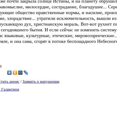
уже почти закрыла солнце Истины, и на планету обрушил
авомыслие, милосердие, сострадание, благодушие... Серее
ующие общество нравственные нормы, и насилие, произв
ие, злорадствие... утратили исключительность, вышли из
пускающую дух, христианскую мораль. Вот-вот рухнет по
сегодняшнего бытия. И если сейчас не изменить систему
с языковые, культурные, этические, мировоззренческие..
Земле, и она сама, сгорят в потоке беспощадного Небе
9
8
стить анонс
/
Заявить о нарушении
а Галактион