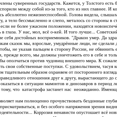
лены суверенных государств. Кажется, у Толстого есть б
спорили между собой из-за того, кто из них главнее. И к
лась абсолютно нежизнеспособной. Голова видела, слыша
у, а тело бессмысленно и слепо, металось со стороны в с
 если не более ужасном положении, находятся новоиспеч
в глаза. У нас, мол, всё о-кей. И того лучше... Советс
е себя достойных восприемников. "Дракон умер. Да здра
кам сказок мы, взрослые, умудрённые люди, не сделали 
обы, не указав пальцем в сторону России, не обвинить е
 и, прежде всего, мы должны уничтожить его в себе и тол
 бы ополчаться против чудовищ внешнего мира. К сожале
ь свои собственные поступки. С удовольствием, тасуя к
мым тщательным образом охраняем от постороннего взгляд
справедливого отношения друг к другу, вырастающего до 
оказаться в ситуации мамонтов и динозавров в период 
к тому, что катастрофа застанет нас неожиданно. Имею
оляет нам полноценно прочувствовать бездонные глуби
 присматриваться, и без особого напряжения зрения вид
недеятельности... Коррозия ненависти опустошает всё н