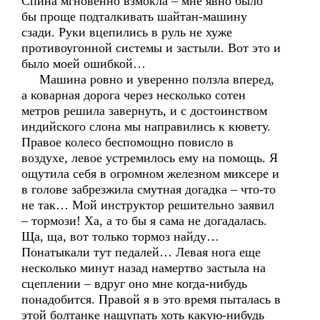
Спина мгновенно взмокла – мне явно было
бы проще подталкивать шайтан-машину
сзади. Руки вцепились в руль не хуже
противоугонной системы и застыли. Вот это и
было моей ошибкой…
Машина ровно и уверенно ползла вперед,
а коварная дорога через несколько сотен
метров решила завернуть, и с достоинством
индийского слона мы направились к кювету.
Правое колесо беспомощно повисло в
воздухе, левое устремилось ему на помощь. Я
ощутила себя в огромном железном миксере и
в голове забрезжила смутная догадка – что-то
не так… Мой инструктор решительно заявил
– тормози! Ха, а то бы я сама не догадалась.
Ща, ща, вот только тормоз найду…
Понатыкали тут педалей… Левая нога еще
несколько минут назад намертво застыла на
сцеплении – вдруг оно мне когда-нибудь
понадобится. Правой я в это время пыталась в
этой болтанке нащупать хоть какую-нибудь