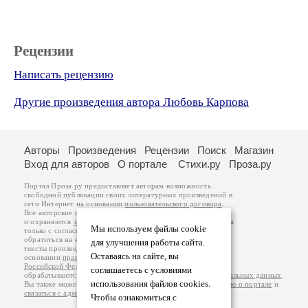
Рецензии
Написать рецензию
Другие произведения автора Любовь Карпова
Авторы
Произведения
Рецензии
Поиск
Магазин
Вход для авторов
О портале
Стихи.ру
Проза.ру
Портал Проза.ру предоставляет авторам возможность
свободной публикации своих литературных произведений в
сети Интернет на основании
пользовательского договора
.
Все авторские права на произведения принадлежат авторам
и охраняются
законом
. Перепечатка произведений возможна
Мы используем файлы cookie
только с согласия его автора, к которому вы можете
обратиться на его авторской странице. Ответственность за
для улучшения работы сайта.
тексты произведений авторы несут самостоятельно на
Оставаясь на сайте, вы
основании
правил публикации
и
законодательства
Российской Федерации
. Данные пользователей
соглашаетесь с условиями
обрабатываются на основании
Политики обработки персональных данных
.
использования файлов cookies.
Вы также можете посмотреть более подробную
информацию о портале
и
связаться с администрацией
.
Чтобы ознакомиться с