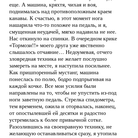
еще. А машина, кряхтя, чихая и воя,
поднималась над противоположным краем
канавы. К счастью, в этот момент нога
нашарила что-то похожее на педаль, и я,
смущенная неудачей, мягко надавила не нее.
Нас откинуло на спинки. В очередном крике
«Тормози!!» моего друга уже явственно
слышалось отчаяние… Недоумевая, отчего
зловредная техника не желает послушно
замереть на месте, я наступила посильнее.
Как пришпоренный мустанг, машина
понеслась по полю, бодро подпрыгивая на
каждой кочке. Все мои усилия были
направлены на то, чтобы не упустить из-под
ноги заветную педаль. Стрелка спидометра,
тем временем, ожила и оторвалась, наконец,
от опостылевшей ей десятки и радостно
устремилась к более привычной сотке.
Разозлившись на своенравную технику, не
желающую останавливаться сразу, я утопила