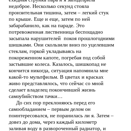
недоброе. Несколько секунд стояла
пронзительная тишина, затем – легкий стук
по крыше. Еще и еще, затем по ней
забарабанило, как на параде. Это
потревоженная лиственница беспощадно
засыпала нарушителей покоя прошлогодними
шишками. Они скользили вниз по уцелевшим
стеклам, горкой укладываясь на
покореженном капоте, погребая под собой
застывшие колеса. Казалось, шишкопад не
кончится никогда, ситуация напомнила мне
какой-то мультфильм. В цветах и красках
живо представлялось, что сейчас со мной
сделает владелец покончившей жизнь
самоубийством тачки…
До сих пор преклоняюсь перед его
самообладанием – первым делом он
поинтересовался, не поранилась ли я. Затем –
довез до дома, через каждый километр
заливая воду в развороченный радиатор, и