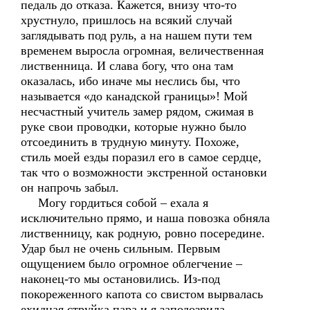
педаль до отказа. Кажется, внизу что-то
хрустнуло, пришлось на всякий случай
заглядывать под руль, а на нашем пути тем
временем выросла огромная, величественная
лиственница. И слава богу, что она там
оказалась, ибо иначе мы неслись бы, что
называется «до канадской границы»! Мой
несчастный учитель замер рядом, сжимая в
руке свои проводки, которые нужно было
отсоединить в трудную минуту. Похоже,
стиль моей езды поразил его в самое сердце,
так что о возможности экстренной остановки
он напрочь забыл.
Могу гордиться собой – ехала я
исключительно прямо, и наша повозка обняла
лиственницу, как родную, ровно посередине.
Удар был не очень сильным. Первым
ощущением было огромное облегчение –
наконец-то мы остановились. Из-под
покореженного капота со свистом вырвалась
ехидная струйка пара и я заподозрила