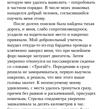
которую мне удалось вымолить – попробовать
в частном порядке. В числе моих знакомых
находился добрый человек, согласившийся
поучить меня этому.
После долгих поисков была найдена тихая
дорога, и меня, слабо сопротивляющуюся,
усадили на водительское место и накрепко
привязали. Мой добровольный учитель
выудил откуда-то из-под бардачка провода и
клятвенно заверил меня, что при малейшем
форс-мажоре заглушит двигатель. Затем
уверенно откинулся на пассажирском сиденье
со словами : «Трогай!». Передачами я сразу
решила не заморачиваться, первую выучила
накрепко, и решила, что мне этого выше
головы хватит. К неописуемому моему
удивлению, с места удалось тронуться сразу,
причем без рывков и раскачиваний, присущих
новичкам. Стрелка спидометра уверенно
зашкаливала за десять километров в час.