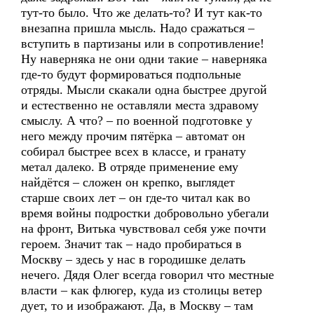
тут-то было. Что же делать-то? И тут как-то
внезапна пришла мысль. Надо сражаться –
вступить в партизаны или в сопротивление!
Ну наверняка не они одни такие – наверняка
где-то будут формироваться подпольные
отряды. Мысли скакали одна быстрее другой
и естественно не оставляли места здравому
смыслу. А что? – по военной подготовке у
него между прочим пятёрка – автомат он
собирал быстрее всех в классе, и гранату
метал далеко. В отряде применение ему
найдётся – сложен он крепко, выглядет
старше своих лет – он где-то читал как во
время войны подростки добровольно убегали
на фронт, Витька чувствовал себя уже почти
героем. Значит так – надо пробираться в
Москву – здесь у нас в городишке делать
нечего. Дядя Олег всегда говорил что местные
власти – как флюгер, куда из столицы ветер
дует, то и изображают. Да, в Москву – там