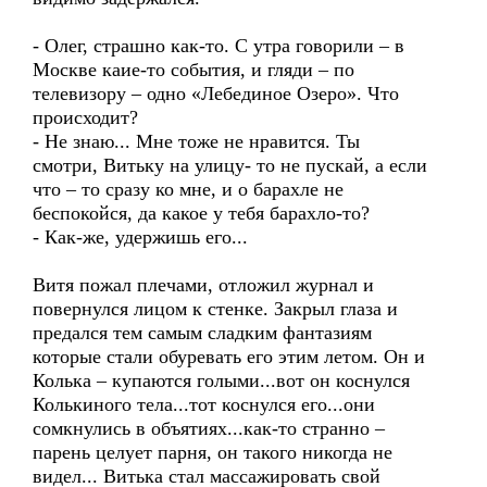
- Олег, страшно как-то. С утра говорили – в
Москве каие-то события, и гляди – по
телевизору – одно «Лебединое Озеро». Что
происходит?
- Не знаю... Мне тоже не нравится. Ты
смотри, Витьку на улицу- то не пускай, а если
что – то сразу ко мне, и о барахле не
беспокойся, да какое у тебя барахло-то?
- Как-же, удержишь его...
Витя пожал плечами, отложил журнал и
повернулся лицом к стенке. Закрыл глаза и
предался тем самым сладким фантазиям
которые стали обуревать его этим летом. Он и
Колька – купаются голыми...вот он коснулся
Колькиного тела...тот коснулся его...они
сомкнулись в объятиях...как-то странно –
парень целует парня, он такого никогда не
видел... Витька стал массажировать свой