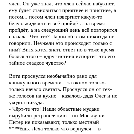
член. Он уже знал, что член сейчас набухнет,
ему будет становиться приятнее и приятнее, а
потом... потом член извергнет какую-то
белую жидкость и всё пройдёт.. на время
пройдёт, а на следующий день всё повторится
сначала. Что это? Парни об этом никогода не
говорили. Неужели это происходит только с
ним? Витя хотел знать ответ но в тоже время
боялся этого – вдруг истина испортит это его
тайное сладкое чувство?
Витя проснулся необычайно рано для
каникульного времени – за окном только-
только начало светать. Проснулся он от тех-
же голосов на кухне – казалось дядя Олег и не
уходил никуда:
- Чёрт-те что! Наши областные мудаки
вырубили ретрансляцию – ни Москву ни
Питер не показывают, только местный
****ёшь. Лёха только что вернулся – в