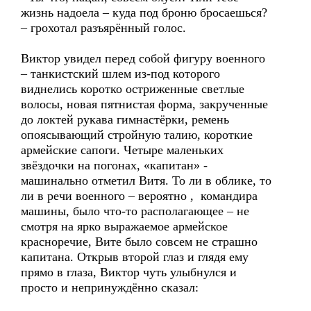
жизнь надоела – куда под броню бросаешься?
– грохотал разъярённый голос.
Виктор увидел перед собой фигуру военного
– танкистский шлем из-под которого
виднелись коротко остриженные светлые
волосы, новая пятнистая форма, закрученные
до локтей рукава гимнастёрки, ремень
опоясывающий стройную талию, короткие
армейские сапоги. Четыре маленьких
звёздочки на погонах, «капитан» -
машинально отметил Витя. То ли в облике, то
ли в речи военного – вероятно , командира
машины, было что-то располагающее – не
смотря на ярко выражаемое армейское
красноречие, Вите было совсем не страшно
капитана. Открыв второй глаз и глядя ему
прямо в глаза, Виктор чуть улыбнулся и
просто и непринуждённо сказал: