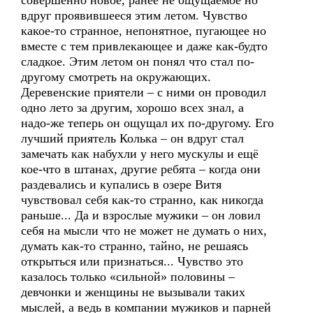
совершенно новое, ранее не ощущаемое но
вдруг проявившееся этим летом. Чувство
какое-то странное, непонятное, пугающее но
вместе с тем привлекающее и даже как-будто
сладкое. Этим летом он понял что стал по-
другому смотреть на окружающих.
Деревенские приятели – с ними он проводил
одно лето за другим, хорошо всех знал, а
надо-же теперь он ощущал их по-другому. Его
лучший приятель Колька – он вдруг стал
замечать как набухли у него мускулы и ещё
кое-что в штанах, другие ребята – когда они
раздевались и купались в озере Витя
чувствовал себя как-то странно, как никогда
раньше... Да и взрослые мужики – он ловил
себя на мысли что не может не думать о них,
думать как-то странно, тайно, не решаясь
открыться или признаться... Чувство это
казалось только «сильной» половины –
девчонки и женщины не вызывали таких
мыслей, а ведь в компании мужиков и парней