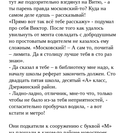
тут же подозрительно взгдянул на Витю, - а
ты парень правда московский-то? Куда на
самом деле едешь – рассказывай!
«Прямо вот так всё тебе расскажу» - подумал
про себя Виктор. После того как удалось
увильнуть от мента совладать с добродушным
но простоватым водителем не казалось ему
сложным. «Московский! – А сам то, почитай
– лимита. Да я столицу лучше тебя в сто раз
знаю».
- Да сказал я тебе – в библиотеку мне надо, к
началу школы реферат закончить должен. Сто
двадцать пятая школа, десятый «А» класс,
Дзержинский район.
- Ладно-ладно, отличник, мне-то что, только
чтобы не было из-за тебя неприятностей, -
согласительно пробурчал водила, - а вот
кстати и метро!
Они подкатили к сооружению с буквой «М»
на площади в каком-то районе новостроек.