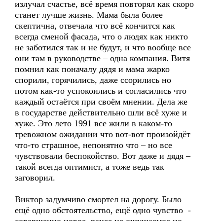
излучал счастье, всё время повторял как скоро
станет лучше жизнь. Мама была более
скептична, отвечала что всё кончится как
всегда сменой фасада, что о людях как никто
не заботился так и не будут, и что вообще все
они там в руководстве – одна компания. Витя
помнил как поначалу дядя и мама жарко
спорили, горячились, даже ссорились но
потом как-то успокоились и согласились что
каждый остаётся при своём мнении. Дела же
в государстве действительно шли всё хуже и
хуже. Это лето 1991 все жили в каком-то
тревожном ожидании что вот-вот произойдёт
что-то страшное, непонятно что – но все
чувствовали беспокойство. Вот даже и дядя –
такой всегда оптимист, а тоже ведь так
заговорил.
Виктор задумчиво смортел на дорогу. Было
ещё одно обстоятельство, ещё одно чувство -