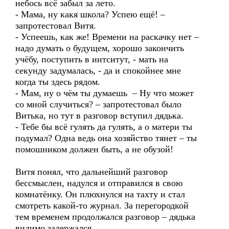
небось всё забыл за лето.
- Мама, ну какя школа? Успею ещё! –
запротестовал Витя.
- Успеешь, как же! Времени на раскачку нет –
надо думать о будущем, хорошо закончить
учёбу, поступить в интситут, - мать на
секунду задумалась, - да и спокойнее мне
когда ты здесь рядом.
- Мам, ну о чём ты думаешь – Ну что может
со мной случиться? – запротестовал было
Витька, но тут в разговор вступил дядька.
- Тебе бы всё гулять да гулять, а о матери ты
подумал? Одна ведь она хозяйство тянет – ты
помошником должен быть, а не обузой!
Витя понял, что дальнейший разговор
бессмыслен, надулся и отправился в свою
комнатёнку. Он плюхнулся на тахту и стал
смотреть какой-то журнал. За перегородкой
тем временем продолжался разговор – дядька
видимо задержался.