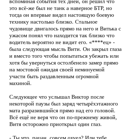
вспоминая события тех дней, он решил что
это всё-же был не танк а наверное БТР, но
тогда он впервые видел настоящую боевую
технику настолько близко. Стальное
чудовище двигалось прямо на него и Витька с
ужасом понял что находится так близко что
водитель вероятно не видит его. «****ец» -
была следующая мысль Вити. Он закрыл глаза
и вместо того чтобы попытаться убежать или
хотя бы увернуться остолбенело замер прямо
на мостовой ожидая своей неминуемой
участи быть раздавленным огромной
махиной.
Следующее что услышал Виктор после
некоторой паузы был заряд четырёхэтажного
мата разразившийся прямо над его головой.
Всё ещё не веря что он по-прежнему живой,
Витя осторожно приоткрыл один глаз.
- Ты что, пацан, совсем охуел? Или тебе