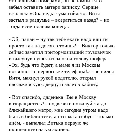
столичными номерами, он вспомнил что
забыл оставить матери записку. Сердце
сжалось: «Она ведь с ума сойдёт». Витя
застыл в раздумье – возратиться назад? – но
тогда всем планам конец...
- Эй, пацан – ну так тебе ехать надо или ты
просто так на догоге стоишь? – Виктор только
сейчас заметил притормозивший грузовичок
и высунувшуюся из-за окна голову шофёра.
«Эх, будь что будет, а маме я из Москвы
позвоню – с первого же телефона!» - решился
Витя, махнул рукой водителю, открыл
пассажирскую дверцу и залез в кабину.
- Вот спасибо, дяденька! Вы в Москву
возвращаетесь? - подвезите пожалуйста до
ближайшего метро, мне сегодня утром надо
быть в библиотеке, а отсюда автобус – только
днём, - выпалил Витька первую же
пришедшую на ум ахинею.