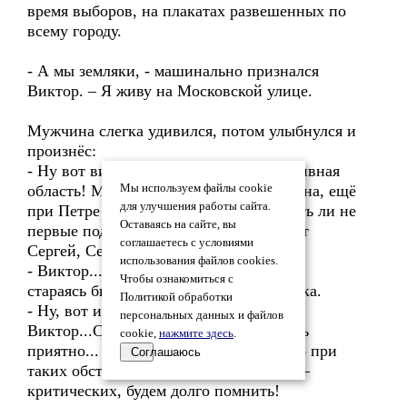
время выборов, на плакатах развешенных по
всему городу.
- А мы земляки, - машинально признался
Виктор. – Я живу на Московской улице.
Мужчина слегка удивился, потом улыбнулся и
произнёс:
- Ну вот видишь, какая у нас прогрессивная
область! Между прочим – во все времена, ещё
Мы используем файлы cookie
для улучшения работы сайта.
при Петре Великом наши бояре его чуть ли не
Оставаясь на сайте, вы
первые поддержали. Кстати, меня зовут
соглашаетесь с условиями
Сергей, Сергей Борисович, а тебя?
использования файлов cookies.
- Виктор...Виктор Степанович, - опять
Чтобы ознакомиться с
стараясь быть серьёзным ответил Витька.
Политикой обработки
- Ну, вот и познакомились,
персональных данных и файлов
Виктор...Степанович, так сказать очень
cookie,
нажмите здесь
.
приятно... Между прочим – знакомство при
Соглашаюсь
таких обстоятельствах, можно сказать –
критических, будем долго помнить!