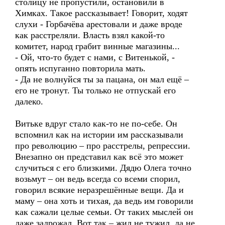
столицу не пропустили, остановили в
Химках. Такое рассказывает! Говорит, ходят
слухи - Горбачёва арестовали и даже вроде
как расстреляли. Власть взял какой-то
комитет, народ грабит винные магазины...
- Ой, что-то будет с нами, с Витенькой, -
опять испуганно повторила мать.
- Да не волнуйся ты за пацана, он мал ещё –
его не тронут. Ты только не отпускай его
далеко.
Витьке вдруг стало как-то не по-себе. Он
вспомнил как на истории им рассказывали
про революцию – про расстрелы, репрессии.
Внезапно он представил как всё это может
случиться с его близкими. Дядю Олега точно
возьмут – он ведь всегда со всеми спорил,
говорил всякие неразрешённые вещи. Да и
маму – она хоть и тихая, да ведь им говорили
как сажали целые семьи. От таких мыслей он
даже задрожал. Вот так – жил не тужил, да не