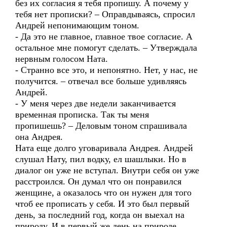
без их согласия я тебя пропишу. А почему у
тебя нет прописки? – Оправдываясь, спросил
Андрей непонимающим тоном.
- Да это не главное, главное твое согласие. А
остальное мне помогут сделать. – Утверждала
нервным голосом Ната.
- Странно все это, и непонятно. Нет, у нас, не
получится. – отвечал все больше удивляясь
Андрей.
- У меня через две недели заканчивается
временная прописка. Так ты меня
пропишешь? – Деловым тоном спрашивала
она Андрея.
Ната еще долго уговаривала Андрея. Андрей
слушал Нату, пил водку, ел шашлыки. Но в
диалог он уже не вступал. Внутри себя он уже
расстроился. Он думал что он понравился
женщине, а оказалось что он нужен для того
чтоб ее прописать у себя. И это был первый
день, за последний год, когда он выехал на
природу. И в первый же день на природе