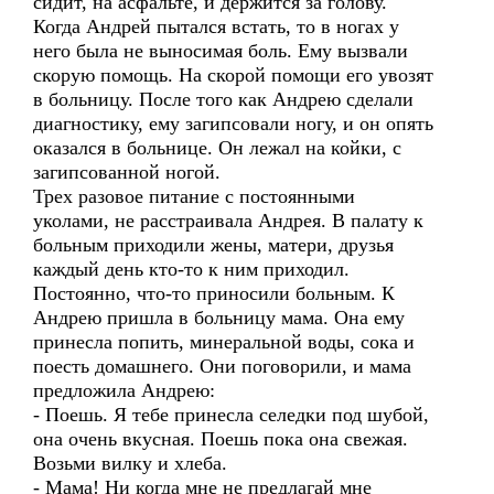
сидит, на асфальте, и держится за голову.
Когда Андрей пытался встать, то в ногах у
него была не выносимая боль. Ему вызвали
скорую помощь. На скорой помощи его увозят
в больницу. После того как Андрею сделали
диагностику, ему загипсовали ногу, и он опять
оказался в больнице. Он лежал на койки, с
загипсованной ногой.
Трех разовое питание с постоянными
уколами, не расстраивала Андрея. В палату к
больным приходили жены, матери, друзья
каждый день кто-то к ним приходил.
Постоянно, что-то приносили больным. К
Андрею пришла в больницу мама. Она ему
принесла попить, минеральной воды, сока и
поесть домашнего. Они поговорили, и мама
предложила Андрею:
- Поешь. Я тебе принесла селедки под шубой,
она очень вкусная. Поешь пока она свежая.
Возьми вилку и хлеба.
- Мама! Ни когда мне не предлагай мне