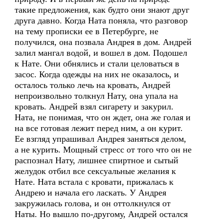
такие предложения, как будто они знают друг
друга давно. Когда Ната поняла, что разговор
на тему прописки ее в Петербурге, не
получился, она позвала Андрея в дом. Андрей
залил мангал водой, и вошел в дом. Подошел
к Нате. Они обнялись и стали целоваться в
засос. Когда одежды на них не оказалось, и
осталось только лечь на кровать, Андрей
непроизвольно толкнул Нату, она упала на
кровать. Андрей взял сигарету и закурил.
Ната, не понимая, что он ждет, она же голая и
на все готовая лежит перед ним, а он курит.
Ее взгляд упрашивал Андрея заняться делом,
а не курить. Мощный стресс от того что он не
распознал Нату, лишнее спиртное и сытый
желудок отбил все сексуальные желания к
Нате. Ната встала с кровати, прижалась к
Андрею и начала его ласкать. У Андрея
закружилась голова, и он оттолкнулся от
Наты. Но вышло по-другому, Андрей остался