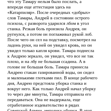
что эту Тамару нельзя было послать, а
впереди еще аттестация здесь на
«Катарпиляр». После очередных «добрых»
слов Тамары, Андрей в состоянии острого
психоза, с разворота ударился лбом в угол
станка. Резкая боль пронзила Андрея, он
ругнулся, а потом он поглаживал рукой лоб.
После чего он сел на подставку, посмотрел на
ладонь руки, на ней он увидел кровь, но он
увидел только капля крови. Тамара поднесла
к Андрею зеркало, он увидел, что все не так
плохо, и на лбу не большая ссадина. А в
голове не большая боль. Тамара принесла
Андрею стакан газированной воды, он сидел
и маленькими глотками пил. В конце рабочего
дня, Андрею предстояла уборка станка и
вокруг него. Как только Андрей начал уборку
то через две минуты, Тамара отправила его
передаваться. Она не выдержала, еще
отработанное издевательство в рядах
Советской Армии, методику уборки. В этот