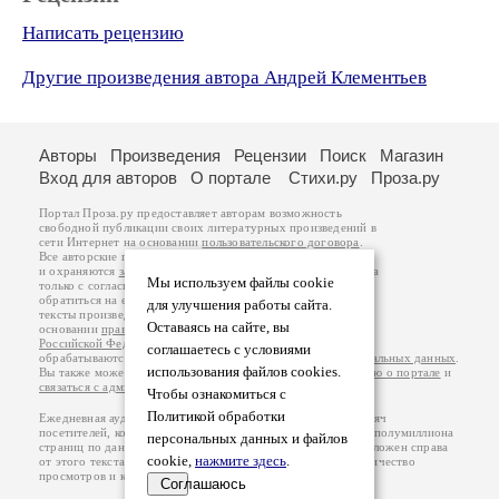
Написать рецензию
Другие произведения автора Андрей Клементьев
Авторы
Произведения
Рецензии
Поиск
Магазин
Вход для авторов
О портале
Стихи.ру
Проза.ру
Портал Проза.ру предоставляет авторам возможность
свободной публикации своих литературных произведений в
сети Интернет на основании
пользовательского договора
.
Все авторские права на произведения принадлежат авторам
и охраняются
законом
. Перепечатка произведений возможна
Мы используем файлы cookie
только с согласия его автора, к которому вы можете
обратиться на его авторской странице. Ответственность за
для улучшения работы сайта.
тексты произведений авторы несут самостоятельно на
Оставаясь на сайте, вы
основании
правил публикации
и
законодательства
Российской Федерации
. Данные пользователей
соглашаетесь с условиями
обрабатываются на основании
Политики обработки персональных данных
.
использования файлов cookies.
Вы также можете посмотреть более подробную
информацию о портале
и
связаться с администрацией
.
Чтобы ознакомиться с
Политикой обработки
Ежедневная аудитория портала Проза.ру – порядка 100 тысяч
посетителей, которые в общей сумме просматривают более полумиллиона
персональных данных и файлов
страниц по данным счетчика посещаемости, который расположен справа
cookie,
нажмите здесь
.
от этого текста. В каждой графе указано по две цифры: количество
просмотров и количество посетителей.
Соглашаюсь