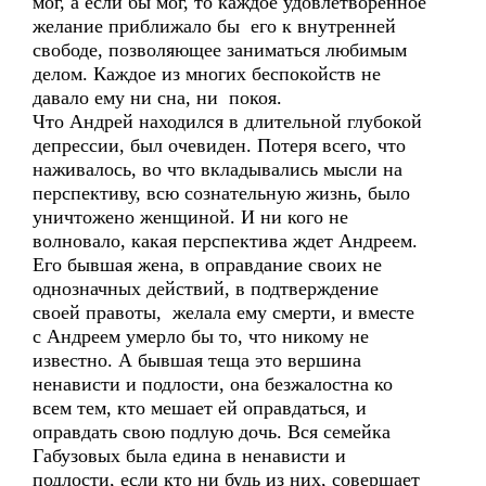
мог, а если бы мог, то каждое удовлетворенное
желание приближало бы его к внутренней
свободе, позволяющее заниматься любимым
делом. Каждое из многих беспокойств не
давало ему ни сна, ни покоя.
Что Андрей находился в длительной глубокой
депрессии, был очевиден. Потеря всего, что
наживалось, во что вкладывались мысли на
перспективу, всю сознательную жизнь, было
уничтожено женщиной. И ни кого не
волновало, какая перспектива ждет Андреем.
Его бывшая жена, в оправдание своих не
однозначных действий, в подтверждение
своей правоты, желала ему смерти, и вместе
с Андреем умерло бы то, что никому не
известно. А бывшая теща это вершина
ненависти и подлости, она безжалостна ко
всем тем, кто мешает ей оправдаться, и
оправдать свою подлую дочь. Вся семейка
Габузовых была едина в ненависти и
подлости, если кто ни будь из них, совершает