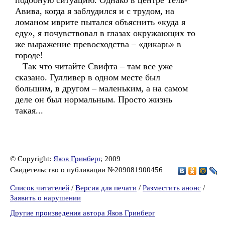
подобную ситуацию. Однако в центре Тель-
Авива, когда я заблудился и с трудом, на
ломаном иврите пытался объяснить «куда я
еду», я почувствовал в глазах окружающих то
же выражение превосходства – «дикарь» в
городе!
Так что читайте Свифта – там все уже
сказано. Гулливер в одном месте был
большим, в другом – маленьким, а на самом
деле он был нормальным. Просто жизнь
такая...
© Copyright:
Яков Гринберг
, 2009
Свидетельство о публикации №209081900456
Список читателей
/
Версия для печати
/
Разместить анонс
/
Заявить о нарушении
Другие произведения автора Яков Гринберг