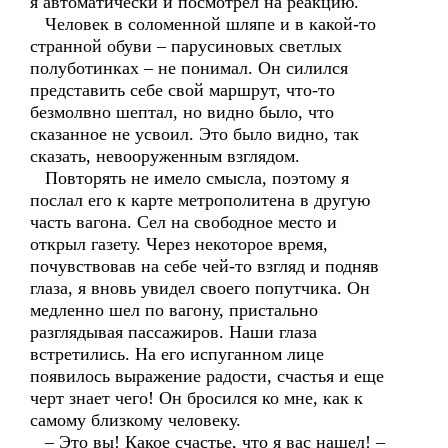
я автоматически и посмотрел на реакцию.
Человек в соломенной шляпе и в какой-то
странной обуви – парусиновых светлых
полуботинках – не понимал. Он силился
представить себе свой маршрут, что-то
безмолвно шептал, но видно было, что
сказанное не усвоил. Это было видно, так
сказать, невооруженным взглядом.
Повторять не имело смысла, поэтому я
послал его к карте метрополитена в другую
часть вагона. Сел на свободное место и
открыл газету. Через некоторое время,
почувствовав на себе чей-то взгляд и подняв
глаза, я вновь увидел своего попутчика. Он
медленно шел по вагону, пристально
разглядывая пассажиров. Наши глаза
встретились. На его испуганном лице
появилось выражение радости, счастья и еще
черт знает чего! Он бросился ко мне, как к
самому близкому человеку.
– Это вы! Какое счастье, что я вас нашел! –