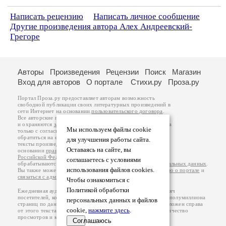
Написать рецензию
Написать личное сообщение
Другие произведения автора Алех Андреевский-
Грегоре
Авторы
Произведения
Рецензии
Поиск
Магазин
Вход для авторов
О портале
Стихи.ру
Проза.ру
Портал Проза.ру предоставляет авторам возможность
свободной публикации своих литературных произведений в
сети Интернет на основании
пользовательского договора
.
Все авторские права на произведения принадлежат авторам
и охраняются
законом
. Перепечатка произведений возможна
Мы используем файлы cookie
только с согласия его автора, к которому вы можете
обратиться на его авторской странице. Ответственность за
для улучшения работы сайта.
тексты произведений авторы несут самостоятельно на
Оставаясь на сайте, вы
основании
правил публикации
и
законодательства
Российской Федерации
. Данные пользователей
соглашаетесь с условиями
обрабатываются на основании
Политики обработки персональных данных
.
использования файлов cookies.
Вы также можете посмотреть более подробную
информацию о портале
и
связаться с администрацией
.
Чтобы ознакомиться с
Политикой обработки
Ежедневная аудитория портала Проза.ру – порядка 100 тысяч
посетителей, которые в общей сумме просматривают более полумиллиона
персональных данных и файлов
страниц по данным счетчика посещаемости, который расположен справа
cookie,
нажмите здесь
.
от этого текста. В каждой графе указано по две цифры: количество
просмотров и количество посетителей.
Соглашаюсь