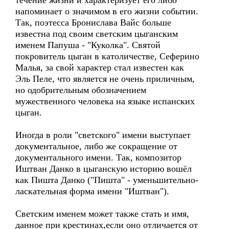
течение жизни и характеризует его либо
напоминает о значимом в его жизни событии.
Так, поэтесса Бронислава Вайс больше
известна под своим светским цыганским
именем Папуша - "Куколка". Святой
покровитель цыган в католичестве, Сеферино
Малья, за свой характер стал известен как
Эль Пеле, что является не очень приличным,
но одобрительным обозначением
мужественного человека на языке испанских
цыган.
Иногда в роли "светского" имени выступает
документальное, либо же сокращение от
документального имени. Так, композитор
Иштван Данко в цыганскую историю вошёл
как Пишта Данко ("Пишта" - уменьшительно-
ласкательная форма имени "Иштван").
Светским именем может также стать и имя,
данное при крестинах,если оно отличается от