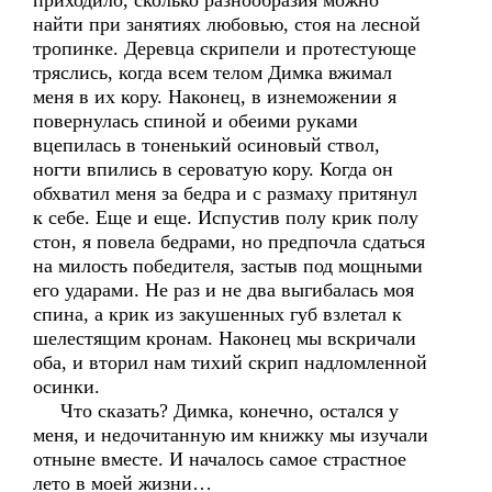
приходило, сколько разнообразия можно
найти при занятиях любовью, стоя на лесной
тропинке. Деревца скрипели и протестующе
тряслись, когда всем телом Димка вжимал
меня в их кору. Наконец, в изнеможении я
повернулась спиной и обеими руками
вцепилась в тоненький осиновый ствол,
ногти впились в сероватую кору. Когда он
обхватил меня за бедра и с размаху притянул
к себе. Еще и еще. Испустив полу крик полу
стон, я повела бедрами, но предпочла сдаться
на милость победителя, застыв под мощными
его ударами. Не раз и не два выгибалась моя
спина, а крик из закушенных губ взлетал к
шелестящим кронам. Наконец мы вскричали
оба, и вторил нам тихий скрип надломленной
осинки.
Что сказать? Димка, конечно, остался у
меня, и недочитанную им книжку мы изучали
отныне вместе. И началось самое страстное
лето в моей жизни…