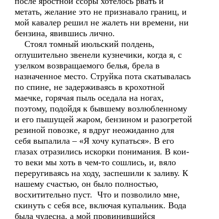
после яростной ссоры хотелось рвать и
метать, желание это не признавало границ, и
мой кавалер решил не жалеть ни времени, ни
бензина, явившись лично.
Стоял томный июльский полдень,
оглушительно звенели кузнечики, когда я, с
узелком возвращаемого белья, брела в
назначенное место. Струйка пота скатывалась
по спине, не задерживаясь в крохотной
маечке, горячая пыль оседала на ногах,
поэтому, подойдя к бывшему возлюбленному
и его пышущей жаром, бензином и разогретой
резиной повозке, я вдруг неожиданно для
себя выпалила – «Я хочу купаться». В его
глазах отразились искорки понимания. В кои-
то веки мы хоть в чем-то сошлись, и, вяло
переругиваясь на ходу, заспешили к заливу. К
нашему счастью, он было полностью,
восхитительно пуст. Что и позволило мне,
скинуть с се6я все, включая купальник. Вода
была чудесна, а мой провинившийся