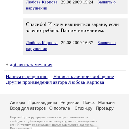
Любовь Карпова
29.08.2009 15:24
Заявить о
нарушении
Спасибо! И хочу извиниться заране, если
злоупотребляю Вашим вниманием.
Любовь Карпова
29.08.2009 16:37
Заявить о
нарушении
+
добавить замечания
Написать рецензию
Написать личное сообщение
Другие произведения автора Любовь Карпова
Авторы
Произведения
Рецензии
Поиск
Магазин
Вход для авторов
О портале
Стихи.ру
Проза.ру
Портал Проза.ру предоставляет авторам возможность
свободной публикации своих литературных произведений в
сети Интернет на основании
пользовательского договора
.
Все авторские права на произведения принадлежат авторам