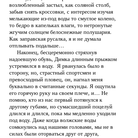
возлюбленный застыл, как соляной столб,
забыв снять кроссовки, с интересом изучая
мелькающие из-под воды то смуглое колено,
то бедро в капельках влаги, то нетронутые
жгучим солнцем белоснежные полушария.
Как заправская русалка, я и не думала
отплывать подальше…
Наконец, бесцеремонно стряхнув
надоевшую обувь, Димка длинным прыжком
устремился в воду. Я рванулась было в
сторону, но, страстный спортсмен и
превосходный пловец, он, нагнал меня
буквально в считанные секунды. Я ощутила
его горячую руку на своем плече, и… Не
помню, кто из нас первый потянулся к
другому губами, но сумасшедший поцелуй
длился и длился, пока мы медленно уходили
под воду. Даже когда волжские воды
сомкнулись над нашими головами, мы не в
силах были оторваться друг от друга,