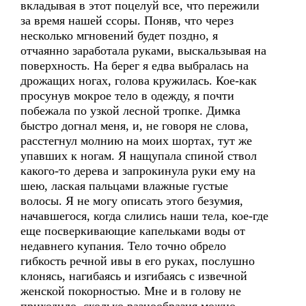
вкладывая в этот поцелуй все, что пережили
за время нашей ссоры. Поняв, что через
несколько мгновений будет поздно, я
отчаянно заработала руками, выскальзывая на
поверхность. На берег я едва выбралась на
дрожащих ногах, голова кружилась. Кое-как
просунув мокрое тело в одежду, я почти
побежала по узкой лесной тропке. Димка
быстро догнал меня, и, не говоря не слова,
расстегнул молнию на моих шортах, тут же
упавших к ногам. Я нащупала спиной ствол
какого-то дерева и запрокинула руки ему на
шею, лаская пальцами влажные густые
волосы. Я не могу описать этого безумия,
начавшегося, когда слились наши тела, кое-где
еще посверкивающие капельками воды от
недавнего купания. Тело точно обрело
гибкость речной ивы в его руках, послушно
клонясь, нагибаясь и изгибаясь с извечной
женской покорностью. Мне и в голову не