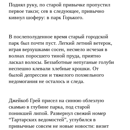
Поднял руку, по старой привычке пропустил
первое такси; сев в следующее, привычно
кивнул шоферу: в парк Горького.
В послеполуденное время старый городской
парк был почти пуст. Легкий летний ветерок,
играя верхушками сосен, несмело исчезая в
волнах поросшего тиной пруда, приятно
ласкал волосы. Беззаботные непуганые голуби
неспешно клевали хлебные крошки. От
былой депрессии и тяжелого похмельного
недомогания не осталось и следа.
Джейкоб Грей присел на синюю облезлую
скамью в глубине парка, под старой
поникшей липой. Развернул свежий номер
“Тартарских ведомостей”, углубился в
привычные совсем не новые новости: визит