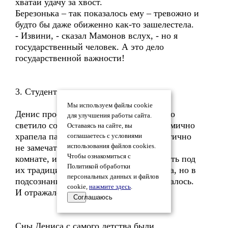
хватай удачу за хвост.
Березонька – так показалось ему – тревожно и
будто бы даже обиженно как-то зашелестела.
- Извини, - сказал Мамонов вслух, - но я
государственный человек. А это дело
государственной важности!
3. Студент.
Мы используем файлы cookie
Денис проснулся разбитым. В окно ярко
для улучшения работы сайта.
светило солнце, на соседней койке ритмично
Оставаясь на сайте, вы
храпела парочка – Денис научился тактично
соглашаетесь с условиями
не замечать новых подружек соседа по
использования файлов cookies.
Чтобы ознакомиться с
комнате, и даже привык быстро засыпать под
Политикой обработки
их традиционное сопение из-под одеяла, но в
персональных данных и файлов
подсознании, видимо, что-то откладывалось.
cookie,
нажмите здесь
.
И отражалось в снах.
Соглашаюсь
Сны Дениса с самого детства были