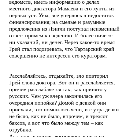
ведомств, иметь информацию о делах
местного диктатора Мамаева и его хунты из
первых уст. Увы, все уперлось в недостаток
финансирования; на смелые и разумные
предложения из Лэнгли поступал неизменный
ответ: примем к сведению. И более ничего:
ни указаний, ни денег. Через какое-то время
Грей стал подозревать, что Тартарский край
совершенно не интересен его кураторам.
Расслабляйтесь, отдыхайте, зло повторил
Грей слова доктора. Вот он и расслабляется,
причем расслабляется так, как принято у
русских. Чем уж вчера закончилась его
очередная попойка? Домой с девкой они
приехали, это помнилось ясно, и с утра девки
не было, как не было, впрочем, и трехсот
баксов, а вот что было между тем – как
отрубило.
Ага, они, кажется, догонялись у него на