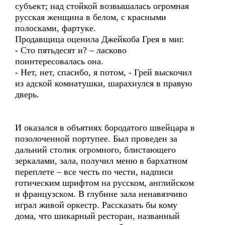
субъект; над стойкой возвышалась огромная
русская женщина в белом, с красными
полосками, фартуке.
Продавщица оценила Джейкоба Грея в миг.
- Сто пятьдесят и? – ласково
поинтересовалась она.
- Нет, нет, спасибо, я потом, - Грей выскочил
из адской комнатушки, шарахнулся в правую
дверь.
И оказался в объятиях бородатого швейцара в
позолоченной портупее. Был проведен за
дальний столик огромного, блистающего
зеркалами, зала, получил меню в бархатном
переплете – все честь по чести, надписи
готическим шрифтом на русском, английском
и французском. В глубине зала ненавязчиво
играл живой оркестр. Рассказать бы кому
дома, что шикарный ресторан, названный