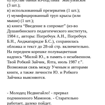
б) пустые банки из-под пива “Жигулевское”
(3 шт.);
в) использованный презерватив (1 шт.);
г) мумифицированный труп крысы (или
мыши) (1 шт.);
в) книга “Введение в сопромат” (из-во
Душанбинского педагогического института,
1984 г., авторы: Погребчук А.Н., Погребчук
Б.Н., Анджапаридзе Б.С.), сохранилась
обложка и текст до 28-ой стр. включительно.
На переднем корешке полувыцветшая
надпись “Милой Ю., в память о незабвенном.
Твой Робкий Зайчик, Ялта, июль 1987 г.”.
Возможная связь между Ученым и авторами
книги, а также личности Ю. и Робкого
Зайчика выясняются.
- Молодец Недвигайло! - прервал
подчиненного Мамонов. - Старательно
работает, далеко пойдет.