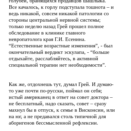
голубей, бранящихся продавцов шашлыка.
Все качалось, к горлу подступала тошнота – и
ведь никакой, совсем никакой патологии со
стороны центральной нервной системы;
только неделю назад Грей прошел полное
обследование в клинике главного
невропатолога края Г.И. Есенина.
“Естественные возрастные изменения”, - был
окончательный вердикт эскулапа, - “больше
отдыхайте, расслабляйтесь, в активной
специальной терапии нет необходимости”.
Как же, отдохнешь тут, думал Грей. И думаю-
то уже почти по-русски, поймал он себя;
истый американец в ответ на совет доктора –
не бесплатный, надо сказать, совет – сразу
махнул бы в отпуск, к семье в Висконсин, или
на юг, а не предавался столь типичной для
аборигенов бессмысленной рефлексии.