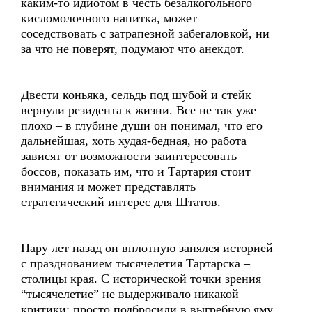
каким-то идиотом в честь безалкогольного
кисломолочного напитка, может
соседствовать с затрапезной забегаловкой, ни
за что не поверят, подумают что анекдот.
Двести коньяка, сельдь под шубой и стейк
вернули резидента к жизни. Все не так уже
плохо – в глубине души он понимал, что его
дальнейшая, хоть худая-бедная, но работа
зависят от возможности заинтересовать
боссов, показать им, что и Тартария стоит
внимания и может представлять
стратегический интерес для Штатов.
Пару лет назад он вплотную занялся историей
с празднованием тысячелетия Тартарска –
столицы края. С исторической точки зрения
“тысячелетие” не выдерживало никакой
критики: просто подбросили в выгребную яму