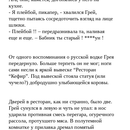
кухне.
- Я плейбой, пикапер, - хвалился Грей,
тщетно пытаясь сосредоточить взгляд на лице
шлюхи.
- Плейбой !! – передразнивала та, наливая
еще и еще. – Бабник ты старый ! ****ун !
От одного воспоминания о русской водке Грея
передернуло. Больше терпеть он не мог; ноги
сами несли к яркой вывеске “Ресторан
“Кефир”. Под вывеской стояла статуя (или
чучело?) добродушно улыбающейся коровы.
Дверей в ресторан, как ни странно, было две.
Грей сунулся в левую и чуть не упал: в нос
ударила противная смесь перегара, огуречного
рассола, протухшего мяса. В полутемной
комнатке у прилавка дремал помятый