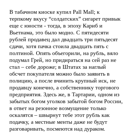
В табачном киоске купил Pall Mall; к
терпкому вкусу “солдатских” сигарет привык
еще с юности - тогда, в эпоху Кариб и
Вьетнама, это было модно. С пятидесяти
рублей продавец дал двадцать три пятьдесят
сдачи, хотя пачка стоила двадцать пять с
полтиной. Опять объегорили, на рубль, вяло
подумал Грей, но придираться на сей раз не
стал – себе дороже; в Штатах за наглый
обсчет покупателя можно было заявить в
полицию, а после вчинить крупный иск, не
продавцу конечно, а собственнику торгового
предприятия. Здесь же, в Тартарии, одном из
забытых богом уголков забытой богом России,
в ответ на резонное возмущение только
оскалятся – швырнут тебе этот рубль как
подачку, а местные менты даже не будут
разговаривать, посмеются над дураком.