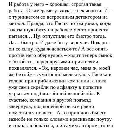
И работа у него – хорошая, строгая такая
работа. С камерами у входа, с секьюрити. И –
с турникетом со встроенным детектором на
металл. Правда, это Гасик потом узнал, когда
заказанную биту на рабочее место пронести
пытался… Ну, отпустили его быстро тогда.
Да… быстро. И даже биту вернули. Подарил
он ее сыну, куда ж деваться-то? А все опять
против него обернулось – ходит теперь сынок
с битой-то, перед друзьями-приятелями
похваляется. «Ох, неровен час, меня ж, моей
же битой» - суматошно мелькнуло у Гасика в
голове при приближении компании, а ноги
уже сами скребли по асфальту в попытке
укрыться под ближайшей «копейкой». К
счастью, компания в другой подъезд
завернула, под копейкой он все равно
поместился не весь. А то пришлось бы его
зазнобе не только словами красивыми поутру
из окна любоваться, а и самим автором, тонко