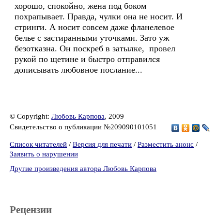
хорошо, спокойно, жена под боком
похрапывает. Правда, чулки она не носит. И
стринги. А носит совсем даже фланелевое
белье с застиранными уточками. Зато уж
безотказна. Он поскреб в затылке, провел
рукой по щетине и быстро отправился
дописывать любовное послание...
© Copyright:
Любовь Карпова
, 2009
Свидетельство о публикации №209090101051
Список читателей
/
Версия для печати
/
Разместить анонс
/
Заявить о нарушении
Другие произведения автора Любовь Карпова
Рецензии