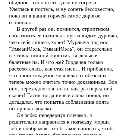
обидное, что она его даже не согрела!
Улеглась в постель, и ну сопеть бессовестно,
пока он в ванне горячей самое дорогое
оттаивал.
В другой раз он, помнится, стриптизом
соблазнить ее пытался - пусти видит, дурочка,
чего себя лишить хочет! Мурлыча под нос
"ЭмманЮэль, ЭмманЮэль", он старательно
втягивал пивной животик, выделывая
балетные па. И что же? Гордячка только
расхохоталась, как стая гиен... И прибавила,
что происхождение человека от обезьяны
теперь можно считать точно доказанным. Вон
оно, переходное звено-то, как раз перед ней
скачет! Гасик тогда не все слова понял, но
догадался, что попытка соблазнения опять
потерпела фиаско.
Он зябко передернул плечами, и
решительно направился к подъезду, морща
лоб и соображая, что б такое написать, чтоб,