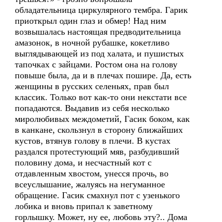
обладательница циркулярного тембра. Гарик
приоткрыл один глаз и обмер! Над ним
возвышалась настоящая предводительница
амазонок, в ночной рубашке, кокетливо
выглядывающей из под халата, и пушистых
тапочках с зайцами. Ростом она на голову
повыше была, да и в плечах пошире. Да, есть
женщины в русских селеньях, прав был
классик. Только вот как-то они некстати все
попадаются. Выдавив из себя несколько
миролюбивых междометий, Гасик боком, как
в канкане, скользнул в сторону ближайших
кустов, втянув голову в плечи. В кустах
раздался протестующий мяв, разбудивший
половину дома, и несчастный кот с
отдавленным хвостом, унесся прочь, во
всеуслышание, жалуясь на негуманное
обращение. Гасик смахнул пот с узенького
лобика и вновь припал к заветному
горлышку. Может, ну ее, любовь эту?.. Дома