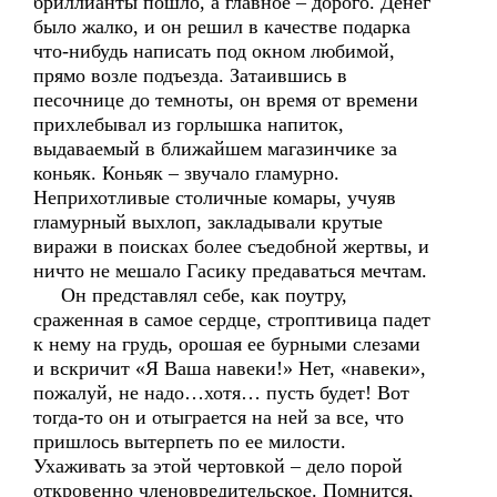
бриллианты пошло, а главное – дорого. Денег
было жалко, и он решил в качестве подарка
что-нибудь написать под окном любимой,
прямо возле подъезда. Затаившись в
песочнице до темноты, он время от времени
прихлебывал из горлышка напиток,
выдаваемый в ближайшем магазинчике за
коньяк. Коньяк – звучало гламурно.
Неприхотливые столичные комары, учуяв
гламурный выхлоп, закладывали крутые
виражи в поисках более съедобной жертвы, и
ничто не мешало Гасику предаваться мечтам.
Он представлял себе, как поутру,
сраженная в самое сердце, строптивица падет
к нему на грудь, орошая ее бурными слезами
и вскричит «Я Ваша навеки!» Нет, «навеки»,
пожалуй, не надо…хотя… пусть будет! Вот
тогда-то он и отыграется на ней за все, что
пришлось вытерпеть по ее милости.
Ухаживать за этой чертовкой – дело порой
откровенно членовредительское. Помнится,