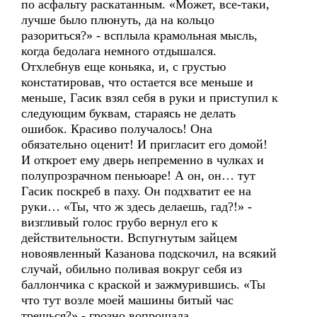
по асфальту раскатанным. «Может, все-таки,
лучше было плюнуть, да на кольцо
разориться?» - всплыла крамольная мысль,
когда бедолага немного отдышался.
Отхлебнув еще коньяка, и, с грустью
констатировав, что остается все меньше и
меньше, Гасик взял себя в руки и приступил к
следующим буквам, стараясь не делать
ошибок. Красиво получалось! Она
обязательно оценит! И пригласит его домой!
И откроет ему дверь непременно в чулках и
полупрозрачном пеньюаре! А он, он… тут
Гасик поскреб в паху. Он подхватит ее на
руки… «Ты, что ж здесь делаешь, гад?!» -
визгливый голос грубо вернул его к
действительности. Вспугнутым зайцем
новоявленный Казанова подскочил, на всякий
случай, обильно поливая вокруг себя из
баллончика с краской и зажмурившись. «Ты
что тут возле моей машины битый час
трешься?» - грозно вопрошала