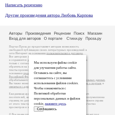
Написать рецензию
Другие произведения автора Любовь Карпова
Авторы
Произведения
Рецензии
Поиск
Магазин
Вход для авторов
О портале
Стихи.ру
Проза.ру
Портал Проза.ру предоставляет авторам возможность
свободной публикации своих литературных произведений в
сети Интернет на основании
пользовательского договора
.
Все авторские права на произведения принадлежат авторам
и охраняются
законом
. Перепечатка произведений возможна
Мы используем файлы cookie
только с согласия его автора, к которому вы можете
обратиться на его авторской странице. Ответственность за
для улучшения работы сайта.
тексты произведений авторы несут самостоятельно на
Оставаясь на сайте, вы
основании
правил публикации
и
законодательства
Российской Федерации
. Данные пользователей
соглашаетесь с условиями
обрабатываются на основании
Политики обработки персональных данных
.
использования файлов cookies.
Вы также можете посмотреть более подробную
информацию о портале
и
связаться с администрацией
.
Чтобы ознакомиться с
Политикой обработки
Ежедневная аудитория портала Проза.ру – порядка 100 тысяч
посетителей, которые в общей сумме просматривают более полумиллиона
персональных данных и файлов
страниц по данным счетчика посещаемости, который расположен справа
cookie,
нажмите здесь
.
от этого текста. В каждой графе указано по две цифры: количество
просмотров и количество посетителей.
Соглашаюсь
© Все права принадлежат авторам, 2000-2026. Портал работает под