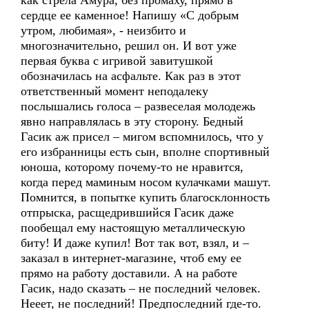
как стрела Амура, без промаху, прямо в
сердце ее каменное! Напишу «С добрым
утром, любимая», - неизбито и
многозначительно, решил он. И вот уже
первая буква с игривой завитушкой
обозначилась на асфальте. Как раз в этот
ответственный момент неподалеку
послышались голоса – развеселая молодежь
явно направлялась в эту сторону. Бедный
Гасик аж присел – мигом вспомнилось, что у
его избранницы есть сын, вполне спортивный
юноша, которому почему-то не нравится,
когда перед маминым носом кулачками машут.
Помнится, в попытке купить благосклонность
отпрыска, расщедрившийся Гасик даже
пообещал ему настоящую металлическую
биту! И даже купил! Вот так вот, взял, и –
заказал в интернет-магазине, чтоб ему ее
прямо на работу доставили. А на работе
Гасик, надо сказать – не последний человек.
Нееет, не последний! Предпоследний где-то.