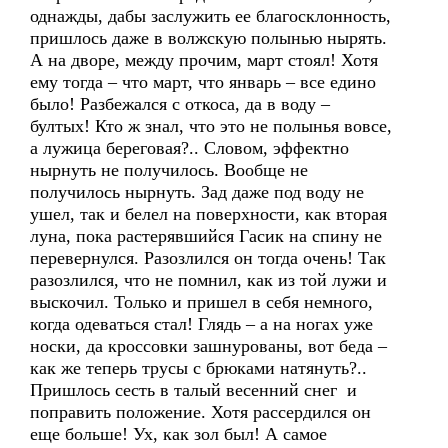
однажды, дабы заслужить ее благосклонность,
пришлось даже в волжскую полынью нырять.
А на дворе, между прочим, март стоял! Хотя
ему тогда – что март, что январь – все едино
было! Разбежался с откоса, да в воду –
бултых! Кто ж знал, что это не полынья вовсе,
а лужица береговая?.. Словом, эффектно
нырнуть не получилось. Вообще не
получилось нырнуть. Зад даже под воду не
ушел, так и белел на поверхности, как вторая
луна, пока растерявшийся Гасик на спину не
перевернулся. Разозлился он тогда очень! Так
разозлился, что не помнил, как из той лужи и
выскочил. Только и пришел в себя немного,
когда одеваться стал! Глядь – а на ногах уже
носки, да кроссовки зашнурованы, вот беда –
как же теперь трусы с брюками натянуть?..
Пришлось сесть в талый весенний снег и
поправить положение. Хотя рассердился он
еще больше! Ух, как зол был! А самое