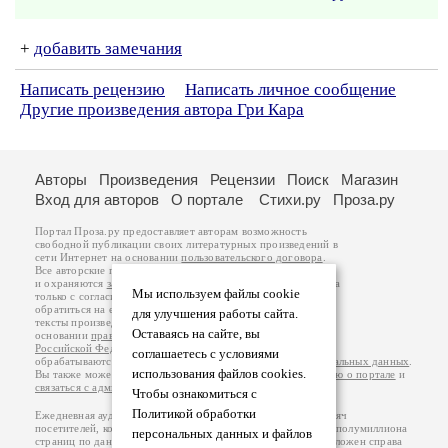
+
добавить замечания
Написать рецензию
Написать личное сообщение
Другие произведения автора Гри Кара
Авторы
Произведения
Рецензии
Поиск
Магазин
Вход для авторов
О портале
Стихи.ру
Проза.ру
Портал Проза.ру предоставляет авторам возможность
свободной публикации своих литературных произведений в
сети Интернет на основании
пользовательского договора
.
Все авторские права на произведения принадлежат авторам
и охраняются
законом
. Перепечатка произведений возможна
Мы используем файлы cookie
только с согласия его автора, к которому вы можете
обратиться на его авторской странице. Ответственность за
для улучшения работы сайта.
тексты произведений авторы несут самостоятельно на
Оставаясь на сайте, вы
основании
правил публикации
и
законодательства
Российской Федерации
. Данные пользователей
соглашаетесь с условиями
обрабатываются на основании
Политики обработки персональных данных
.
использования файлов cookies.
Вы также можете посмотреть более подробную
информацию о портале
и
связаться с администрацией
.
Чтобы ознакомиться с
Политикой обработки
Ежедневная аудитория портала Проза.ру – порядка 100 тысяч
посетителей, которые в общей сумме просматривают более полумиллиона
персональных данных и файлов
страниц по данным счетчика посещаемости, который расположен справа