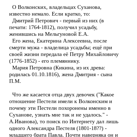
О Волконских, владельцах Суханова,
известно немало. Если кратко, то:
Дмитрий Петрович - первый из них (в
печати: 1764-1812), получил усадьбу,
женившись на Мельгуновой Е.А.
Его жена, Екатерина Алексеевна, после
смерти мужа - владелица усадьбы; ещё при
своей жизни передала её Петру Михайловичу
(1776-1852) - его племяннику.
Мария Петровна (Кикина, из их древа:
родилась 01.10.1816), жена Дмитрия - сына
П.М.
Что же касается отца двух девочек ("Какое
отношение Пестели имели к Волконским и
почему эти Пестели похоронены именно в
Суханове, узнать мне так и не удалось." -
А.Иванова), то поиск по Интернету дал лишь
одного Александра Пестеля (1801-18??) -
младшего брата Павла. Почти наверняка он и