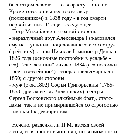
был отцом девочек. По возрасту - вполне.
Кроме того, он вышел в отставку
(полковником) в 1838 году - в год смерти
первой из них. И ещё - следующее.
Пётр Михайлович, с одной стороны
- неразлучный друг Александра I (жаловался
ему на Пушкина, поцеловавшего его сестру-
фрейлину), а при Николае I: министр Двора с
1826 года (основные постройки в усадьбе -
его), "светлейший" князь с 1834 (его потомки
- все "светлейшие"), генерал-фельдмаршал с
1850; с другой стороны
- муж (с ок.1802) Софьи Григорьевны (1785-
1868, другая ветвь Волконских), сестры
Сергея Волконского (любимый брат), статс-
дамы, так и не примирившейся со строгостью
Николая I к декабристам.
Неясно, разделял ли П.М. взгляд своей
жены, или просто выполнял, по возможности,