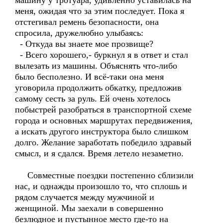
машину у тротуара, удивленно уставилась на
меня, ожидая что за этим последует. Пока я
отстегивал ремень безопасности, она
спросила, дружелюбно улыбаясь:
- Откуда вы знаете мое прозвище?
- Всего хорошего,- буркнул я в ответ и стал
вылезать из машины. Объяснять что-либо
было бесполезно. И всё-таки она меня
уговорила продолжить обкатку, предложив
самому сесть за руль. Ей очень хотелось
побыстрей разобраться в транспортной схеме
города и основных маршрутах передвижения,
а искать другого инструктора было слишком
долго. Желание заработать победило здравый
смысл, и я сдался. Время летело незаметно.
Совместные поездки постепенно сблизили
нас, и однажды произошло то, что сплошь и
рядом случается между мужчиной и
женщиной. Мы заехали в совершенно
безлюдное и пустынное место где-то на