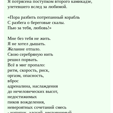
Я потрясена поступком второго камикадзе,
улетевшего вслед за любимой.
«Пора разбить потрепанный корабль
С разбега о береговые скалы.
Пью за тебя, любовь!»
Мне без тебя не жить.
Я не хотел дышать.
Желание отпало.
Свою серебряную нить
решил порвать.
Всё в миг пропало:
ритм, скорость, риск,
оргазм, опасность,
вброс
адреналина, наслаждения
до нечеловеческих высот,
недостижимых
пиков вожделения,
невероятных сочетаний смесь
- напиток, адский, несравнимый