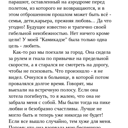
парашют, оставленный на аэродроме перед
полетом, из которого не возвращаются, и в
этом отброшенном прошлом может быть всё -
семья, дети,карьера, прежняя любовь... Да что
угодно! Будущее известно и трагично своей
гибельной неизбежностью. Нет ничего кроме
цели! У моей "Камикадзе" была только одна
цель - любить.
Как-то раз мы поехали за город. Она сидела
за рулем и гнала по привычке на предельной
скорости, а я старался не смотреть на дорогу,
чтобы не психовать. Что произошло - я не
видел. Очнулся в больнице, в которой потом
провалялся долгое время. Говорят, мы
выехали на встречную полосу. Если она
хотела погибнуть, то я жалею, что она не
забрала меня с собой. Мы были тогда на пике
любви и безобразно счастливы. Лучше не
могло быть и теперь уже никогда не будет!
Если все вышло случайно, тем хуже для меня.
Потому что она взорвала мою беспечную