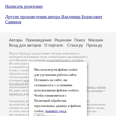
Написать рецензию
Другие произведения автора Владимир Борисович
Савинов
Авторы
Произведения
Рецензии
Поиск
Магазин
Вход для авторов
О портале
Стихи.ру
Проза.ру
Портал Проза.ру предоставляет авторам возможность
свободной публикации своих литературных произведений в
сети Интернет на основании
пользовательского договора
.
Все авторские права на произведения принадлежат авторам
и охраняются
законом
. Перепечатка произведений возможна
Мы используем файлы cookie
только с согласия его автора, к которому вы можете
обратиться на его авторской странице. Ответственность за
для улучшения работы сайта.
тексты произведений авторы несут самостоятельно на
Оставаясь на сайте, вы
основании
правил публикации
и
законодательства
Российской Федерации
. Данные пользователей
соглашаетесь с условиями
обрабатываются на основании
Политики обработки персональных данных
.
использования файлов cookies.
Вы также можете посмотреть более подробную
информацию о портале
и
связаться с администрацией
.
Чтобы ознакомиться с
Политикой обработки
Ежедневная аудитория портала Проза.ру – порядка 100 тысяч
посетителей, которые в общей сумме просматривают более полумиллиона
персональных данных и файлов
страниц по данным счетчика посещаемости, который расположен справа
cookie,
нажмите здесь
.
от этого текста. В каждой графе указано по две цифры: количество
просмотров и количество посетителей.