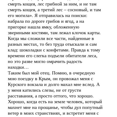
смерть кощея, лес грибной за ним, и не там
смерть кощея, а третий лес – сосновый, и там
его могила». Я отправилась на поиски:
набрала по дороге грибов и ягод, а на
пригорке нашла ямку, обложенную
звериными костями, там лежал клочок карты.
Когда мы сложили все части, найденные в
разных местах, то без труда отыскали и сам
клад: шоколадки с конфетами. Правда к тому
времени его слегка подъели обитатели леса,
но это разве могло омрачить радость
находки…
Таким был мой отец. Помню, в очередную
мою поездку в Крым, он провожал меня с
Курского вокзала и долго махал мне вслед. А
у меня катились слезы, не от грусти
расставания, а просто оттого, что хорошо.
Хорошо, когда есть на земле человек, который
махнет мне на прощанье, чтобы дул попутный
ветер в моих странствиях, и встретит меня с