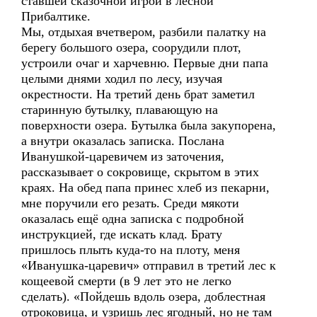
ставшей сказочной игрой в лесной
Прибалтике.
Мы, отдыхая вчетвером, разбили палатку на
берегу большого озера, соорудили плот,
устроили очаг и харчевню. Первые дни папа
целыми днями ходил по лесу, изучая
окрестности. На третий день брат заметил
старинную бутылку, плавающую на
поверхности озера. Бутылка была закупорена,
а внутри оказалась записка. Послана
Иванушкой-царевичем из заточения,
рассказывает о сокровище, скрытом в этих
краях. На обед папа принес хлеб из пекарни,
мне поручили его резать. Среди мякоти
оказалась ещё одна записка с подробной
инструкцией, где искать клад. Брату
пришлось плыть куда-то на плоту, меня
«Иванушка-царевич» отправил в третий лес к
кощеевой смерти (в 9 лет это не легко
сделать). «Пойдешь вдоль озера, доблестная
отроковица, и узришь лес ягодный, но не там