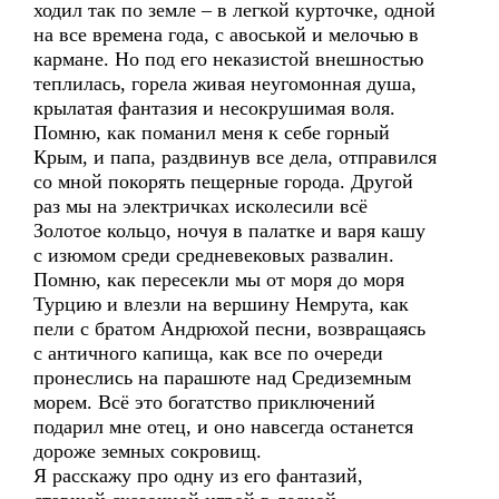
ходил так по земле – в легкой курточке, одной
на все времена года, с авоськой и мелочью в
кармане. Но под его неказистой внешностью
теплилась, горела живая неугомонная душа,
крылатая фантазия и несокрушимая воля.
Помню, как поманил меня к себе горный
Крым, и папа, раздвинув все дела, отправился
со мной покорять пещерные города. Другой
раз мы на электричках исколесили всё
Золотое кольцо, ночуя в палатке и варя кашу
с изюмом среди средневековых развалин.
Помню, как пересекли мы от моря до моря
Турцию и влезли на вершину Немрута, как
пели с братом Андрюхой песни, возвращаясь
с античного капища, как все по очереди
пронеслись на парашюте над Средиземным
морем. Всё это богатство приключений
подарил мне отец, и оно навсегда останется
дороже земных сокровищ.
Я расскажу про одну из его фантазий,