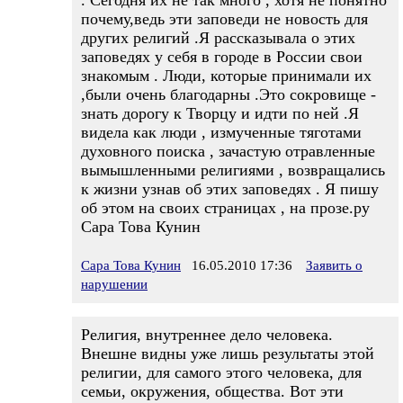
. Сегодня их не так много , хотя не понятно
почему,ведь эти заповеди не новость для
других религий .Я рассказывала о этих
заповедях у себя в городе в России свои
знакомым . Люди, которые принимали их
,были очень благодарны .Это сокровище -
знать дорогу к Творцу и идти по ней .Я
видела как люди , измученные тяготами
духовного поиска , зачастую отравленные
вымышленными религиями , возвращались
к жизни узнав об этих заповедях . Я пишу
об этом на своих страницах , на прозе.ру
Сара Това Кунин
Сара Това Кунин
16.05.2010 17:36
Заявить о
нарушении
Религия, внутреннее дело человека.
Внешне видны уже лишь результаты этой
религии, для самого этого человека, для
семьи, окружения, общества. Вот эти