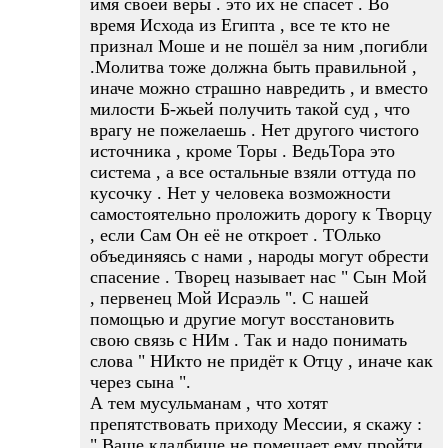
имя своей веры . это их не спасёт . Во
время Исхода из Египта , все те кто не
признал Моше и не пошёл за ним ,погибли
.Молитва тоже должна быть правильной ,
иначе можно страшно навредить , и вместо
милости Б-жьей получить такой суд , что
врагу не пожелаешь . Нет другого чистого
источника , кроме Торы . ВедьТора это
система , а все остальные взяли оттуда по
кусочку . Нет у человека возможности
самостоятельно проложить дорогу к Творцу
, если Сам Он её не откроет . ТОлько
объединяясь с нами , народы могут обрести
спасение . Творец называет нас " Сын Мой
, первенец Мой Исраэль ". С нашей
помощью и другие могут восстановить
свою связь с НИм . Так и надо понимать
слова " НИкто не придёт к Отцу , иначе как
через сына ".
А тем мусульманам , что хотят
препятствовать приходу Мессии, я скажу :
" Ваше кладбище не помешает ему пройти .