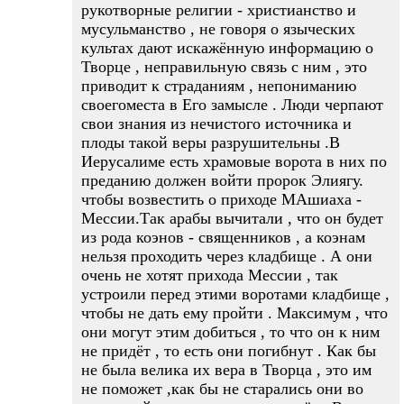
рукотворные религии - христианство и
мусульманство , не говоря о языческих
культах дают искажённую информацию о
Творце , неправильную связь с ним , это
приводит к страданиям , непониманию
своегоместа в Его замысле . Люди черпают
свои знания из нечистого источника и
плоды такой веры разрушительны .В
Иерусалиме есть храмовые ворота в них по
преданию должен войти пророк Элиягу.
чтобы возвестить о приходе МАшиаха -
Мессии.Так арабы вычитали , что он будет
из рода коэнов - священников , а коэнам
нельзя проходить через кладбище . А они
очень не хотят прихода Мессии , так
устроили перед этими воротами кладбище ,
чтобы не дать ему пройти . Максимум , что
они могут этим добиться , то что он к ним
не придёт , то есть они погибнут . Как бы
не была велика их вера в Творца , это им
не поможет ,как бы не старались они во