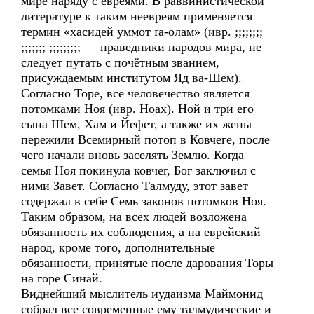
мире наряду с евреями. В раввинистической
литературе к таким неевреям применяется
термин «хасидей уммот ґа-олам» (ивр. ;;;;;;;;
;;;;;;; ;;;;;;;;; — праведники народов мира, не
следует путать с почётным званием,
присуждаемым институтом Яд ва-Шем).
Согласно Торе, все человечество является
потомками Ноя (ивр. Ноах). Ной и три его
сына Шем, Хам и Йефет, а также их жены
пережили Всемирный потоп в Ковчеге, после
чего начали вновь заселять Землю. Когда
семья Ноя покинула ковчег, Бог заключил с
ними Завет. Согласно Талмуду, этот завет
содержал в себе Семь законов потомков Ноя.
Таким образом, на всех людей возложена
обязанность их соблюдения, а на еврейский
народ, кроме того, дополнительные
обязанности, принятые после дарования Торы
на горе Синай.
Виднейший мыслитель иудаизма Маймонид
собрал все современные ему талмудические и