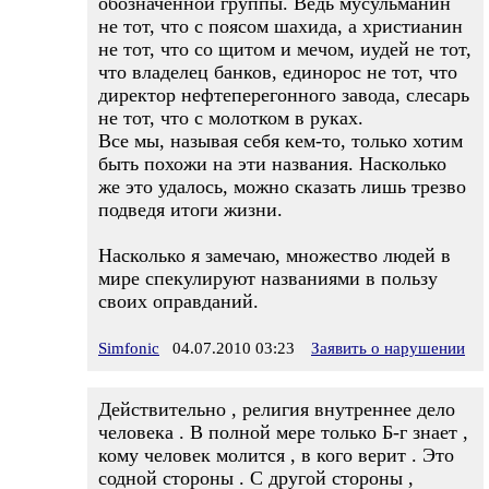
обозначенной группы. Ведь мусульманин
не тот, что с поясом шахида, а христианин
не тот, что со щитом и мечом, иудей не тот,
что владелец банков, единорос не тот, что
директор нефтеперегонного завода, слесарь
не тот, что с молотком в руках.
Все мы, называя себя кем-то, только хотим
быть похожи на эти названия. Насколько
же это удалось, можно сказать лишь трезво
подведя итоги жизни.
Насколько я замечаю, множество людей в
мире спекулируют названиями в пользу
своих оправданий.
Simfonic
04.07.2010 03:23
Заявить о нарушении
Действительно , религия внутреннее дело
человека . В полной мере только Б-г знает ,
кому человек молится , в кого верит . Это
содной стороны . С другой стороны ,