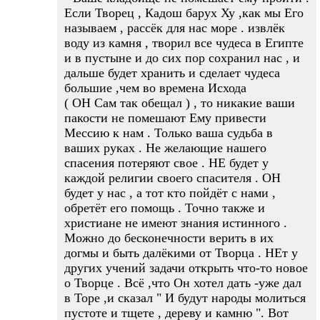
Если Творец , Кадош барух Ху ,как мы Его
называем , рассёк для нас море . извлёк
воду из камня , творил все чудеса в Египте
и в пустыне и до сих пор сохранил нас , и
дальше будет хранить и сделает чудеса
большие ,чем во времена Исхода
( ОН Сам так обещал ) , то никакие ваши
пакости не помешают Ему привести
Мессию к нам . Только ваша судьба в
ваших руках . Не желающие нашего
спасения потеряют свое . НЕ будет у
каждой религии своего спасителя . ОН
будет у нас , а тот кто пойдёт с нами ,
обретёт его помощь . Точно также и
христиане не имеют знания истинного .
Можно до бесконечности верить в их
догмы и быть далёкими от Творца . НЕт у
других учений задачи открыть что-то новое
о Творце . Всё ,что Он хотел дать -уже дал
в Торе ,и сказал " И будут народы молиться
пустоте и тщете , дереву и камню ". Вот