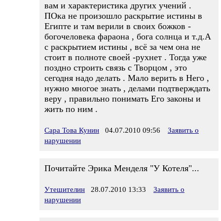
вам и характеристика других учений .
ПОка не произошло раскрытие истины в
Египте и там верили в своих божков -
богочеловека фараона , бога солнца и т.д.А
с раскрытием истины , всё за чем она не
стоит в полноте своей -рухнет . Тогда уже
поздно строить связь с Творцом , это
сегодня надо делать . Мало верить в Него ,
нужно многое знать , делами подтверждать
веру , правильно понимать Его законы и
жить по ним .
Сара Това Кунин
04.07.2010 09:56
Заявить о
нарушении
Почитайте Эрика Менделя "У Котеля"...
Утешителин
28.07.2010 13:33
Заявить о
нарушении