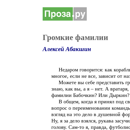
Громкие фамилии
Алексей Абакшин
Недаром говорится: как корабль 
многое, если не все, зависит от н
Можете вы себе представить гро
знаю, как вы, а я – нет. А вратар
фамилии Бабочкин? Или Дыркин?
В общем, когда я принял под сво
вопрос о переименовании команды 
взгляд на это дело в душевной фо
Ну, я за дело взялся, рукава засуч
голову. Сам-то я, правда, футбол