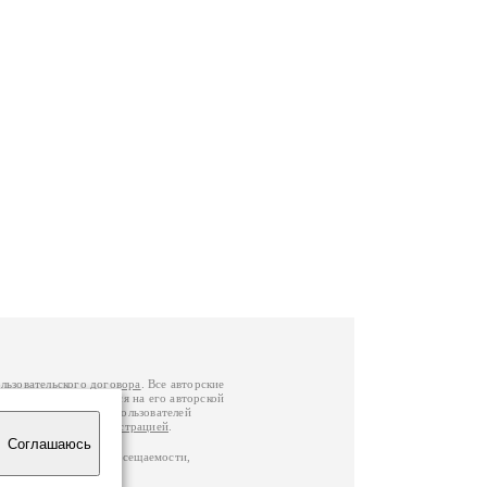
льзовательского договора
. Все авторские
у вы можете обратиться на его авторской
й Федерации
. Данные пользователей
е
и
связаться с администрацией
.
Соглашаюсь
по данным счетчика посещаемости,