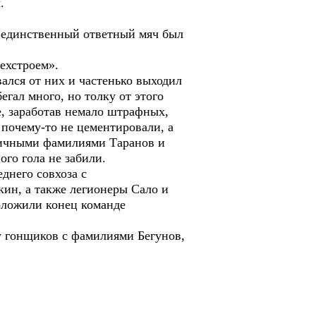
.
и единственный ответный мяч был
ехстроем».
ался от них и частенько выходил
гал много, но толку от этого
е, заработав немало штрафных,
 почему-то не цементировали, а
атичными фамилиями Таранов и
ого гола не забили.
днего совхоза с
ин, а также легионеры Сало и
положили конец команде
 гонщиков с фамилиями Бегунов,