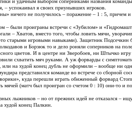
ктики и удачным выбором соперниками названия команды
, – успокаивал я своих приунывших игроков.
ны» ничего не получилось – поражение – 1 : 5, причем 
м – были проиграны встречи с «Зубилом» и «Гидромашт
и – Хватов, вместо того, чтобы ловить мячи, уворачив
 это старыми игровыми навыками). Защитник Подсечкин бе
олкодавов и Борзюк то и дело роняли соперников на пол
асного цветов. И в центре ни Зверобоев, ни Штычко игру
ровили схватить мяч руками. А уж форварды с симптом
, или на худой конец дубль не оформили – вообще ни одн
дира представился команде во встрече со сборной сосе
орики», куда перешли играть обиженный форвард Стопк
ть мячей (матч был проигран со счетом 0 : 10) они-то и 
ных лыжников – но от прежних идей не отказался – ищу
а худой конец Палкин.