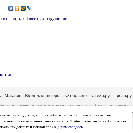
7
стить анонс
/
Заявить о нарушении
н
бакшин
к
Магазин
Вход для авторов
О портале
Стихи.ру
Проза.ру
ободной публикации своих литературных произведений в сети Интернет на основании
по
ся
законом
. Перепечатка произведений возможна только с согласия его автора, к котором
ры несут самостоятельно на основании
правил публикации
и
законодательства Российско
айлы cookie для улучшения работы сайта. Оставаясь на сайте, вы
ональных данных
. Вы также можете посмотреть более подробную
информацию о портал
условиями использования файлов cookies. Чтобы ознакомиться с Политикой
тысяч посетителей, которые в общей сумме просматривают более полумиллиона страниц 
ональных данных и файлов cookie,
нажмите здесь
.
афе указано по две цифры: количество просмотров и количество посетителей.