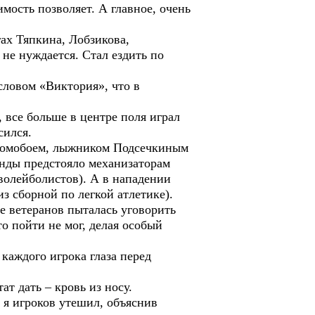
мость позволяет. А главное, очень
ах Тяпкина, Лобзикова,
не нуждается. Стал ездить по
ловом «Виктория», что в
 все больше в центре поля играл
сился.
ромобоем, лыжником Подсечкиным
нды предстояло механизаторам
волейболистов). А в нападении
 сборной по легкой атлетике).
е ветеранов пыталась уговорить
о пойти не мог, делая особый
каждого игрока глаза перед
ат дать – кровь из носу.
 я игроков утешил, объяснив