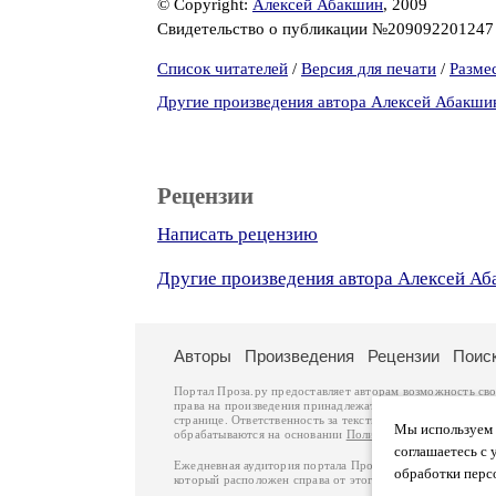
© Copyright:
Алексей Абакшин
, 2009
Свидетельство о публикации №20909220124
Список читателей
/
Версия для печати
/
Разме
Другие произведения автора Алексей Абакши
Рецензии
Написать рецензию
Другие произведения автора Алексей А
Авторы
Произведения
Рецензии
Поис
Портал Проза.ру предоставляет авторам возможность св
права на произведения принадлежат авторам и охраняют
странице. Ответственность за тексты произведений авто
Мы используем ф
обрабатываются на основании
Политики обработки перс
соглашаетесь с 
Ежедневная аудитория портала Проза.ру – порядка 100 
обработки перс
который расположен справа от этого текста. В каждой гр