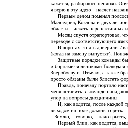
кажется, разбираюсь неплохо. Опя
я верю в эту идею – насчет назва
Первым делом поменял полсостава
Малоедова, Козлова и двух легион
области – искать перспективных 
Месяц спустя отрапортовал, что 
переводе с соответствующего язык
В воротах стоять доверили Ивану
(когда на замену выпустят). Понач
Защитные порядки команды были
и борцами-вольниками Волкодавов
Зверобоеву и Штычко, а также бр
просто обязаны были блистать фо
Правда, поначалу портило настро
меня оставить в команде нападающ
упор на вопросы дисциплины.
И, как водится, после каждой тре
выходом на поле должны гореть.
– Землю, – говорю, – надо грызть, 
Первый блин, как водится, вышел