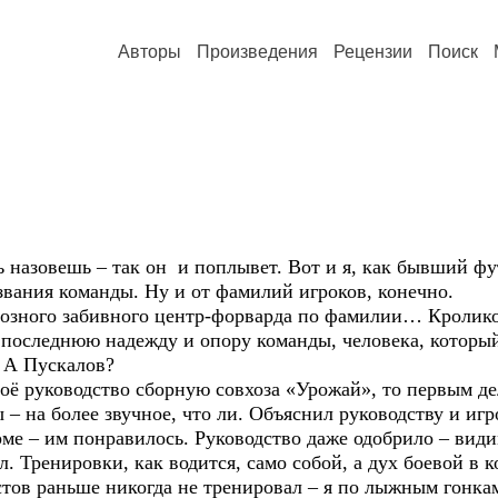
Авторы
Произведения
Рецензии
Поиск
назовешь – так он и поплывет. Вот и я, как бывший фу
азвания команды. Ну и от фамилий игроков, конечно.
зного забивного центр-форварда по фамилии… Кролико
я, последнюю надежду и опору команды, человека, которы
 А Пускалов?
ё руководство сборную совхоза «Урожай», то первым де
– на более звучное, что ли. Объяснил руководству и иг
рме – им понравилось. Руководство даже одобрило – види
ил. Тренировки, как водится, само собой, а дух боевой в 
истов раньше никогда не тренировал – я по лыжным гонкам