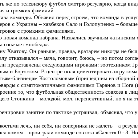
ть же по телевизору футбол смотрю регулярно, когда види
ния и громких фамилий.
 команды. Объявил перед строем, что команда в услуг
еров с Украины – хавбеков Сало и Голопупенко – больше 
игроков с громкими фамилиями.
новая команда набрана. Назвались звучным латинским с
а означает «победа».
 Хватову. Он раньше, правда, вратарем никогда не был,
алу отказывался – мяча, говорит, боюсь, – но потом согла
 представлены следующими игроками: зоотехником Г
ым и Борзюком. В центре поля цементировать игру кома
атьям-близнецам Костоломовым (пришедшим из сборной 
рварды с симптоматичными фамилиями Таранов и Нога (из
ение то, что футбольная общественность совхоза в лиц
его Стопкина – молодой, мол, перспективный, но я на эт
нировки занятие по тактике устраивал, объяснял, что у 
костьми лечь, ни себя, ни соперника не жалеть – а результ
 комом – проиграли команде совхоза «Салют» 0 : 3. Но