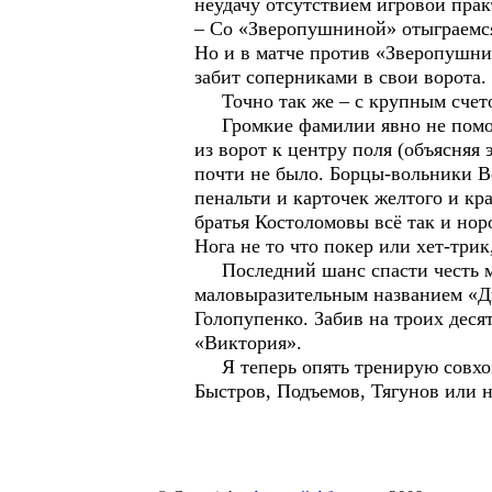
неудачу отсутствием игровой пра
– Со «Зверопушниной» отыграемся
Но и в матче против «Зверопушни
забит соперниками в свои ворота.
Точно так же – с крупным счето
Громкие фамилии явно не помогал
из ворот к центру поля (объясняя
почти не было. Борцы-вольники В
пенальти и карточек желтого и кр
братья Костоломовы всё так и но
Нога не то что покер или хет-трик
Последний шанс спасти честь мун
маловыразительным названием «Дв
Голопупенко. Забив на троих деся
«Виктория».
Я теперь опять тренирую совхоз
Быстров, Подъемов, Тягунов или н