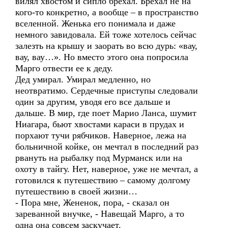
вилял хвостом и сипло брехал. Брехал не на
кого-то конкретно, а вообще – в пространство
вселенной. Женька его понимала и даже
немного завидовала. Ей тоже хотелось сейчас
залезть на крышу и заорать во всю дурь: «вау,
вау, вау…». Но вместо этого она попросила
Марго отвести ее к деду.
Дед умирал. Умирал медленно, но
неотвратимо. Сердечные приступы следовали
один за другим, уводя его все дальше и
дальше. В мир, где поет Марио Ланса, шумит
Ниагара, бьют хвостами караси в прудах и
порхают тучи рябчиков. Наверное, лежа на
больничной койке, он мечтал в последний раз
рвануть на рыбалку под Мурманск или на
охоту в тайгу. Нет, наверное, уже не мечтал, а
готовился к путешествию – самому долгому
путешествию в своей жизни…
- Пора мне, Жененок, пора, - сказал он
зареванной внучке, - Навещай Марго, а то
одна она совсем заскучает.