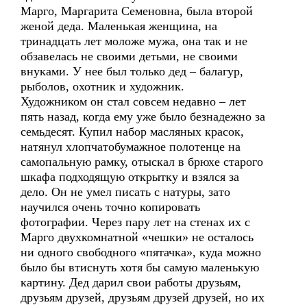
Марго, Маргарита Семеновна, была второй
женой деда. Маленькая женщина, на
тринадцать лет моложе мужа, она так и не
обзавелась не своими детьми, не своими
внуками. У нее был только дед – балагур,
рыболов, охотник и художник.
Художником он стал совсем недавно – лет
пять назад, когда ему уже было безнадежно за
семьдесят. Купил набор масляных красок,
натянул хлопчатобумажное полотенце на
самопальную рамку, отыскал в брюхе старого
шкафа подходящую открытку и взялся за
дело. Он не умел писать с натуры, зато
научился очень точно копировать
фотографии. Через пару лет на стенах их с
Марго двухкомнатной «чешки» не осталось
ни одного свободного «пятачка», куда можно
было бы втиснуть хотя бы самую маленькую
картину. Дед дарил свои работы друзьям,
друзьям друзей, друзьям друзей друзей, но их