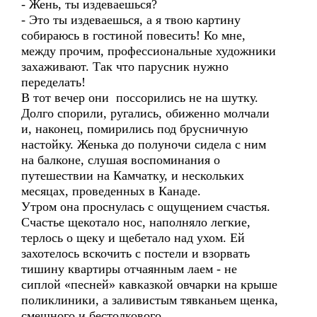
- Жень, ты издеваешься?
- Это ты издеваешься, а я твою картину
собираюсь в гостиной повесить! Ко мне,
между прочим, профессиональные художники
захаживают. Так что парусник нужно
переделать!
В тот вечер они поссорились не на шутку.
Долго спорили, ругались, обиженно молчали
и, наконец, помирились под брусничную
настойку. Женька до полуночи сидела с ним
на балконе, слушая воспоминания о
путешествии на Камчатку, и нескольких
месяцах, проведенных в Канаде.
Утром она проснулась с ощущением счастья.
Счастье щекотало нос, наполняло легкие,
терлось о щеку и щебетало над ухом. Ей
захотелось вскочить с постели и взорвать
тишину квартиры отчаянным лаем - не
сиплой «песней» кавказкой овчарки на крыше
поликлиники, а заливистым тявканьем щенка,
смешного и бестолкового.