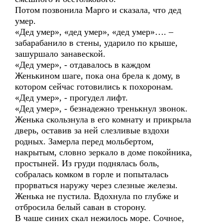
Потом позвонила Марго и сказала, что дед
умер.
«Дед умер», «дед умер», «дед умер»…. –
забарабанило в стены, ударило по крыше,
зашуршало занавеской.
«Дед умер», - отдавалось в каждом
Женькином шаге, пока она брела к дому, в
котором сейчас готовились к похоронам.
«Дед умер», - прогудел лифт.
«Дед умер», - безнадежно тренькнул звонок.
Женька скользнула в его комнату и прикрыла
дверь, оставив за ней слезливые вздохи
родных. Замерла перед мольбертом,
накрытым, словно зеркало в доме покойника,
простыней. Из груди поднялась боль,
собралась комком в горле и попыталась
прорваться наружу через слезные железы.
Женька не пустила. Вдохнула по глубже и
отбросила белый саван в сторону.
В чаше синих скал нежилось море. Сочное,