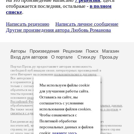
На это произведение написано
7 рецензий
, здесь
отображается последняя, остальные -
в полном
списке
.
Написать рецензию
Написать личное сообщение
Другие произведения автора Любовь Романова
Авторы
Произведения
Рецензии
Поиск
Магазин
Вход для авторов
О портале
Стихи.ру
Проза.ру
Портал Проза.ру предоставляет авторам возможность
свободной публикации своих литературных произведений в
сети Интернет на основании
пользовательского договора
.
Все авторские права на произведения принадлежат авторам
и охраняются
законом
. Перепечатка произведений возможна
Мы используем файлы cookie
только с согласия его автора, к которому вы можете
обратиться на его авторской странице. Ответственность за
для улучшения работы сайта.
тексты произведений авторы несут самостоятельно на
Оставаясь на сайте, вы
основании
правил публикации
и
законодательства
Российской Федерации
. Данные пользователей
соглашаетесь с условиями
обрабатываются на основании
Политики обработки персональных данных
.
использования файлов cookies.
Вы также можете посмотреть более подробную
информацию о портале
и
связаться с администрацией
.
Чтобы ознакомиться с
Политикой обработки
Ежедневная аудитория портала Проза.ру – порядка 100 тысяч
посетителей, которые в общей сумме просматривают более полумиллиона
персональных данных и файлов
страниц по данным счетчика посещаемости, который расположен справа
cookie,
нажмите здесь
.
от этого текста. В каждой графе указано по две цифры: количество