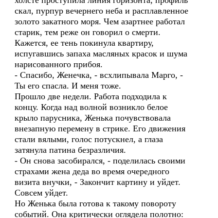
холсте проступила линия горизонта, профиль
скал, пурпур вечернего неба и расплавленное
золото закатного моря. Чем азартнее работал
старик, тем реже он говорил о смерти.
Кажется, ее тень покинула квартиру,
испугавшись запаха масляных красок и шума
нарисованного прибоя.
- Спасибо, Женечка, - всхлипывала Марго, -
Ты его спасла. И меня тоже.
Прошло две недели. Работа подходила к
концу. Когда над волной возникло белое
крыло парусника, Женька почувствовала
внезапную перемену в стрике. Его движения
стали вялыми, голос потускнел, а глаза
затянула патина безразличия.
- Он снова засобирался, - поделилась своими
страхами жена деда во время очередного
визита внучки, - Закончит картину и уйдет.
Совсем уйдет.
Но Женька была готова к такому повороту
событий. Она критически оглядела полотно: