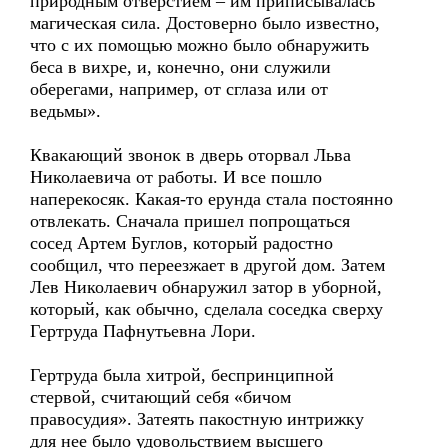
природным отверстием – им приписывалась
магическая сила. Достоверно было известно,
что с их помощью можно было обнаружить
беса в вихре, и, конечно, они служили
оберегами, например, от сглаза или от
ведьмы».
Квакающий звонок в дверь оторвал Льва
Николаевича от работы. И все пошло
наперекосяк. Какая-то ерунда стала постоянно
отвлекать. Сначала пришел попрощаться
сосед Артем Буглов, который радостно
сообщил, что переезжает в другой дом. Затем
Лев Николаевич обнаружил затор в уборной,
который, как обычно, сделала соседка сверху
Гертруда Пафнутьевна Лори.
Гертруда была хитрой, беспринципной
стервой, считающий себя «бичом
правосудия». Затеять пакостную интрижку
для нее было удовольствием высшего