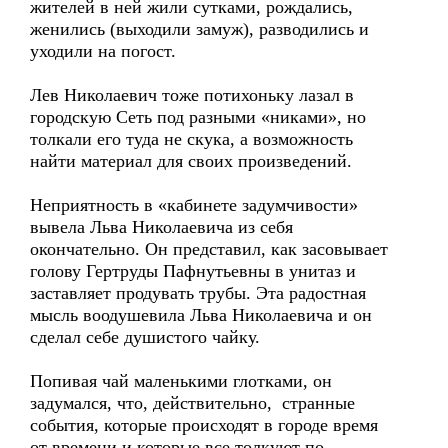
жителей в ней жили сутками, рождались,
женились (выходили замуж), разводились и
уходили на погост.
Лев Николаевич тоже потихоньку лазал в
городскую Сеть под разными «никами», но
толкали его туда не скука, а возможность
найти материал для своих произведений.
Неприятность в «кабинете задумчивости»
вывела Льва Николаевича из себя
окончательно. Он представил, как засовывает
голову Гертруды Пафнутьевны в унитаз и
заставляет продувать трубы. Эта радостная
мысль воодушевила Льва Николаевича и он
сделал себе душистого чайку.
Попивая чай маленькими глотками, он
задумался, что, действительно, странные
события, которые происходят в городе время
от времени и которые все толкуют по-