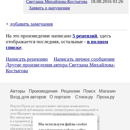
Светлана Михайлова-Костыгова
18.08.2016 01:26
Заявить о нарушении
+
добавить замечания
На это произведение написано
5 рецензий
, здесь
отображается последняя, остальные -
в полном
списке
.
Написать рецензию
Написать личное сообщение
Другие произведения автора Светлана Михайлова-
Костыгова
Авторы
Произведения
Рецензии
Поиск
Магазин
Вход для авторов
О портале
Стихи.ру
Проза.ру
Портал Проза.ру предоставляет авторам возможность
свободной публикации своих литературных произведений в
сети Интернет на основании
пользовательского договора
.
Все авторские права на произведения принадлежат авторам
и охраняются
законом
. Перепечатка произведений возможна
Мы используем файлы cookie
только с согласия его автора, к которому вы можете
обратиться на его авторской странице. Ответственность за