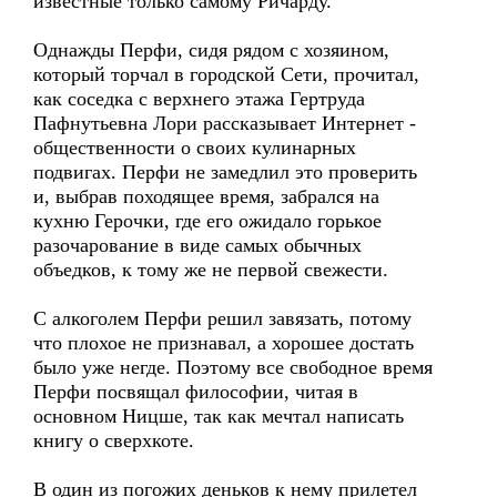
известные только самому Ричарду.
Однажды Перфи, сидя рядом с хозяином,
который торчал в городской Сети, прочитал,
как соседка с верхнего этажа Гертруда
Пафнутьевна Лори рассказывает Интернет -
общественности о своих кулинарных
подвигах. Перфи не замедлил это проверить
и, выбрав походящее время, забрался на
кухню Герочки, где его ожидало горькое
разочарование в виде самых обычных
объедков, к тому же не первой свежести.
С алкоголем Перфи решил завязать, потому
что плохое не признавал, а хорошее достать
было уже негде. Поэтому все свободное время
Перфи посвящал философии, читая в
основном Ницше, так как мечтал написать
книгу о сверхкоте.
В один из погожих деньков к нему прилетел