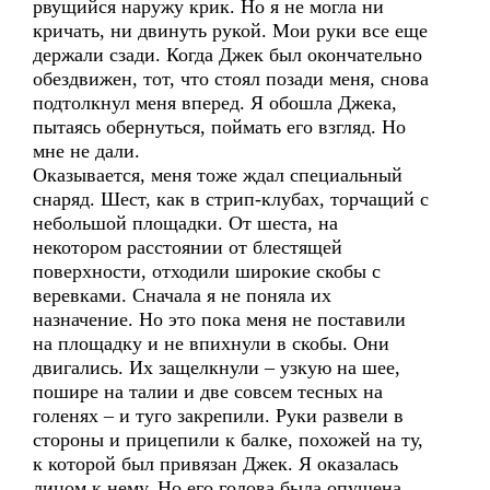
рвущийся наружу крик. Но я не могла ни
кричать, ни двинуть рукой. Мои руки все еще
держали сзади. Когда Джек был окончательно
обездвижен, тот, что стоял позади меня, снова
подтолкнул меня вперед. Я обошла Джека,
пытаясь обернуться, поймать его взгляд. Но
мне не дали.
Оказывается, меня тоже ждал специальный
снаряд. Шест, как в стрип-клубах, торчащий с
небольшой площадки. От шеста, на
некотором расстоянии от блестящей
поверхности, отходили широкие скобы с
веревками. Сначала я не поняла их
назначение. Но это пока меня не поставили
на площадку и не впихнули в скобы. Они
двигались. Их защелкнули – узкую на шее,
пошире на талии и две совсем тесных на
голенях – и туго закрепили. Руки развели в
стороны и прицепили к балке, похожей на ту,
к которой был привязан Джек. Я оказалась
лицом к нему. Но его голова была опущена,