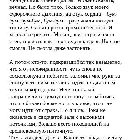
меня долгая. Очень долгая. Можно сказать,
вечная. Но было тихо. Только звук моего
судорожного дыхания, да стук сердца – бум-
бум, бум-бум, бум-бум – разрывали вязкую
тишину. Словно рокот грома небесного. Я
хотела закричать. Может, звук отразится от
стен, и я хоть как-то определю, где я. Но я не
смогла. Не смогла даже застонать.
А потом кто-то, подкравшийся так незаметно,
что я от неожиданности чуть снова не
соскользнула в небытие, заломил мне руки за
спину и тычком заставил идти по длинным
темным коридорам. Меня пинками
направляли в нужную сторону, не заботясь,
что я сбиваю босые ноги в кровь, что я не
могу идти от страха. Но я шла. Пока не
оказалась в сводчатой зале с высокими
потолками, больше всего походившей на
средневековую пыточную.
Там я увидела Джека. Какие-то люди стояли у