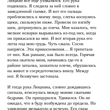
Люциан все еще ухмылялся. Его рука
поднялась. Я следила за ней словно в
замедленной съемке. И вот его пальцы
приблизились к моему лицу, слегка коснулись
щеки, скользнули ниже. Провели по изгибу
шеи, дотронулись до плеча. Мне казалось, что
мелкие искорки вырывались из-под них, когда
он прикасался ко мне. И вот вторая рука его
легла под мою грудь. Чуть сжала. Сосок
напрягся. Эти прикосновения… Я трепетала
от них. Как раньше, как было всегда. Горячая
волна окатила меня, начинаясь где-то в
районе затылка, захватила плечи, обрушилась
на живот и сосредоточилась внизу. Между
ног. Я беззвучно застонала.
И тогда рука Люциана, словно дождавшись
сигнала, втиснулась между моими сжатыми
бедрами. Он прищурился. Удивился. Он не
ожидал, что я буду возбуждена до предела. Но
удивление мелькнуло и исчезло. Его глаза