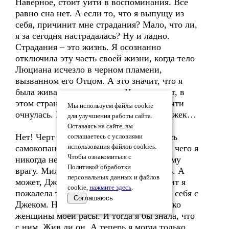
Наверное, стоит уйти в воспоминания. Все
равно сна нет. А если то, что я выпущу из
себя, причинит мне страдания? Мало, что ли,
я за сегодня настрадалась? Ну и ладно.
Страдания – это жизнь. Я осознанно
отключила эту часть своей жизни, когда тело
Люциана исчезло в черном пламени,
вызванном его Отцом. А это значит, что я
была жива лишь частично. И только тут, в
этом странном техногенном мире, я почти
Мы используем файлы cookie
очнулась. И все это благодаря Джеку. Джек…
для улучшения работы сайта.
Оставаясь на сайте, вы
Нет! Черт возьми! Пока я тут занимаюсь
соглашаетесь с условиями
самокопанием, Джек переживает такое, чего я
использования файлов cookies.
Чтобы ознакомиться с
никогда не пожелаю и самому страшному
Политикой обработки
врагу. Милосерднее просто прикончить. А
персональных данных и файлов
может, Джека больше нет. В этот момент я
cookie,
нажмите здесь
.
пожалела только об одном: я не связала себя с
Соглашаюсь
Джеком. Не связала так, как могут только
женщины моей расы. И тогда я бы знала, что
с ним. Жив ли он. А теперь я могла только