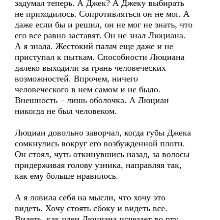
задумал теперь. А Джек? А Джеку выбирать
не приходилось. Сопротивляться он не мог. А
даже если бы и решил, он не мог не знать, что
его все равно заставят. Он не знал Люциана.
А я знала. Жестокий палач еще даже и не
приступал к пыткам. Способности Люциана
далеко выходили за грань человеческих
возможностей. Впрочем, ничего
человеческого в нем самом и не было.
Внешность – лишь оболочка. А Люциан
никогда не был человеком.
Люциан довольно заворчал, когда губы Джека
сомкнулись вокруг его возбужденной плоти.
Он стоял, чуть откинувшись назад, за волосы
придерживая голову узника, направляя так,
как ему больше нравилось.
А я ловила себя на мысли, что хочу это
видеть. Хочу стоять сбоку и видеть все.
Видеть, как член Люциана исчезает во рту