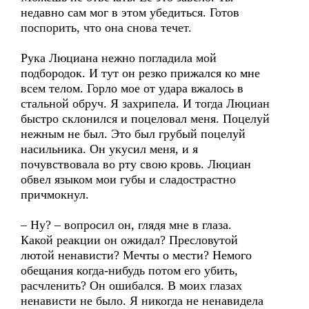
недавно сам мог в этом убедиться. Готов
поспорить, что она снова течет.
Рука Люциана нежно погладила мой
подбородок. И тут он резко прижался ко мне
всем телом. Горло мое от удара вжалось в
стальной обруч. Я захрипела. И тогда Люциан
быстро склонился и поцеловал меня. Поцелуй
нежным не был. Это был грубый поцелуй
насильника. Он укусил меня, и я
почувствовала во рту свою кровь. Люциан
обвел языком мои губы и сладострастно
причмокнул.
– Ну? – вопросил он, глядя мне в глаза.
Какой реакции он ожидал? Пресловутой
лютой ненависти? Мечты о мести? Немого
обещания когда-нибудь потом его убить,
расчленить? Он ошибался. В моих глазах
ненависти не было. Я никогда не ненавидела