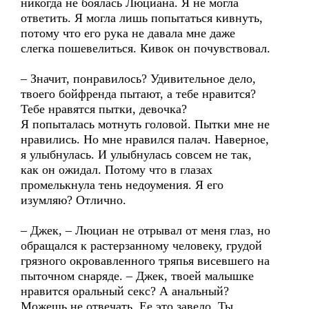
никогда не боялась Люциана. Я не могла
ответить. Я могла лишь попытаться кивнуть,
потому что его рука не давала мне даже
слегка пошевелиться. Кивок он почувствовал.
– Значит, понравилось? Удивительное дело,
твоего бойфренда пытают, а тебе нравится?
Тебе нравятся пытки, девочка?
Я попыталась мотнуть головой. Пытки мне не
нравились. Но мне нравился палач. Наверное,
я улыбнулась. И улыбнулась совсем не так,
как он ожидал. Потому что в глазах
промелькнула тень недоумения. Я его
изумляю? Отлично.
– Джек, – Люциан не отрывал от меня глаз, но
обращался к растерзанному человеку, грудой
грязного окровавленного тряпья висевшего на
пыточном снаряде. – Джек, твоей малышке
нравится оральный секс? А анальный?
Можешь не отвечать. Ее это завело. Ты