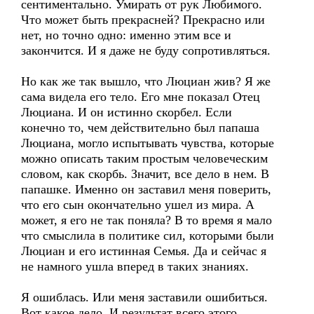
сентиментально. Умирать от рук Любимого.
Что может быть прекрасней? Прекрасно или
нет, но точно одно: именно этим все и
закончится. И я даже не буду сопротивляться.
Но как же так вышло, что Люциан жив? Я же
сама видела его тело. Его мне показал Отец
Люциана. И он истинно скорбел. Если
конечно то, чем действительно был папаша
Люциана, могло испытывать чувства, которые
можно описать таким простым человеческим
словом, как скорбь. Значит, все дело в нем. В
папашке. Именно он заставил меня поверить,
что его сын окончательно ушел из мира. А
может, я его не так поняла? В то время я мало
что смыслила в политике сил, которыми были
Люциан и его истинная Семья. Да и сейчас я
не намного ушла вперед в таких знаниях.
Я ошиблась. Или меня заставили ошибиться.
Вот какое дело. И результат всего этого,