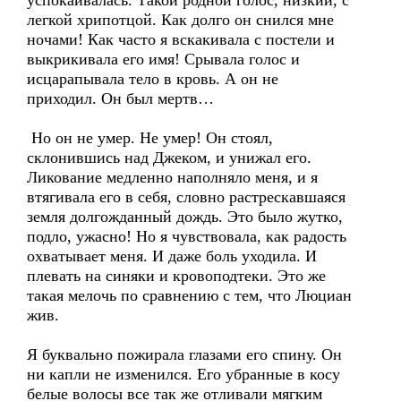
успокаивалась. Такой родной голос, низкий, с
легкой хрипотцой. Как долго он снился мне
ночами! Как часто я вскакивала с постели и
выкрикивала его имя! Срывала голос и
исцарапывала тело в кровь. А он не
приходил. Он был мертв…
Но он не умер. Не умер! Он стоял,
склонившись над Джеком, и унижал его.
Ликование медленно наполняло меня, и я
втягивала его в себя, словно растрескавшаяся
земля долгожданный дождь. Это было жутко,
подло, ужасно! Но я чувствовала, как радость
охватывает меня. И даже боль уходила. И
плевать на синяки и кровоподтеки. Это же
такая мелочь по сравнению с тем, что Люциан
жив.
Я буквально пожирала глазами его спину. Он
ни капли не изменился. Его убранные в косу
белые волосы все так же отливали мягким