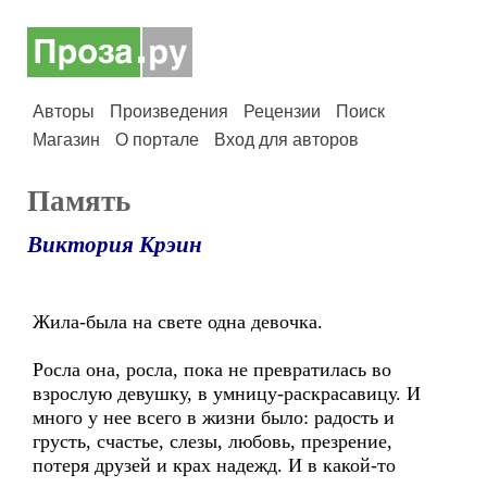
Авторы
Произведения
Рецензии
Поиск
Магазин
О портале
Вход для авторов
Память
Виктория Крэин
Жила-была на свете одна девочка.
Росла она, росла, пока не превратилась во
взрослую девушку, в умницу-раскрасавицу. И
много у нее всего в жизни было: радость и
грусть, счастье, слезы, любовь, презрение,
потеря друзей и крах надежд. И в какой-то