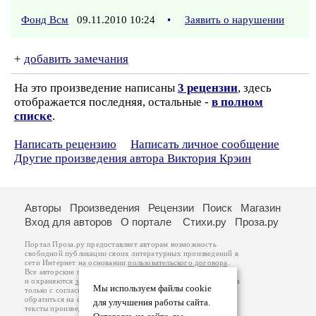
Фонд Всм
09.11.2010 10:24
•
Заявить о нарушении
+
добавить замечания
На это произведение написаны
3 рецензии
, здесь
отображается последняя, остальные -
в полном
списке
.
Написать рецензию
Написать личное сообщение
Другие произведения автора Виктория Крэин
Авторы
Произведения
Рецензии
Поиск
Магазин
Вход для авторов
О портале
Стихи.ру
Проза.ру
Портал Проза.ру предоставляет авторам возможность
свободной публикации своих литературных произведений в
сети Интернет на основании
пользовательского договора
.
Все авторские права на произведения принадлежат авторам
и охраняются
законом
. Перепечатка произведений возможна
Мы используем файлы cookie
только с согласия его автора, к которому вы можете
обратиться на его авторской странице. Ответственность за
для улучшения работы сайта.
тексты произведений авторы несут самостоятельно на