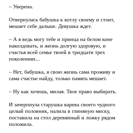
– Уверена.
Отвернулась бабушка к котлу своему и стоит,
мешает себе дальше. Девушка ждет.
– А я ведь могу тебе и принца на белом коне
наколдовать, и жизнь долгую здоровую, и
счастья всей семье твоей в тридцати трех
поколениях...
– Нет, бабушка, я свою жизнь сама проживу и
сама счастье найду, только память мешает.
– Ну как хочешь, милая. Твое право выбирать.
И зачерпнула старушка варева своего чудного
целый половник, налила в глиняную миску,
поставила на стол деревянный и ложку рядом
положила.