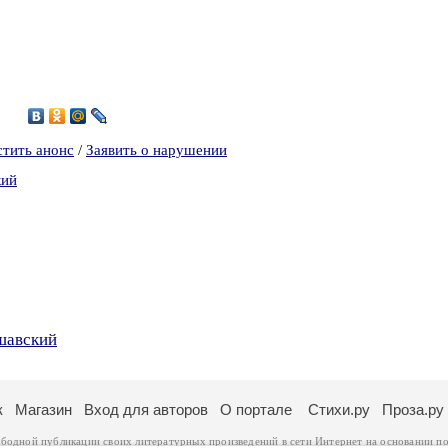
4
стить анонс
/
Заявить о нарушении
кий
шавский
к
Магазин
Вход для авторов
О портале
Стихи.ру
Проза.ру
ободной публикации своих литературных произведений в сети Интернет на основании
по