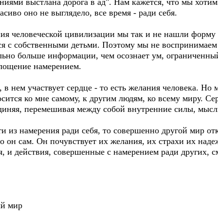
ниями выстлана дорога в ад". Нам кажется, что мы хотим 
асиво оно не выглядело, все время - ради себя.
ния человеческой цивилизации мы так и не нашли форму 
я с собственными детьми. Поэтому мы не воспринимаем 
льно больше информации, чем осознает ум, ограниченн
глощение намерением.
 в нем участвует сердце - то есть желания человека. Но 
носится ко мне самому, к другим людям, ко всему миру. С
единяя, перемешивая между собой внутренние силы, мысл
ти из намерения ради себя, то совершенно другой мир отк
это он сам. Он почувствует их желания, их страхи их наде
ся, и действия, совершенные с намерением ради других, 
ый мир