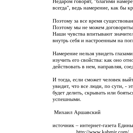
Недаром говорят, "благими намере
всегда", ведь намерение, как бы кр
Поэтому за все время существова
Поэтому мы не можем договоритьс
Наши чувства впитывают значите
внутрь себя и настроенным на по
Намерение нельзя увидеть глазами,
изучить его свойства: как оно от
действовать в нем, направляя, со
И тогда, если сможет человек вый
увидит, что все люди, по сути, - 
будет делить, скрывать или боять
успешными.
Михаил Аршавский
источник – интернет-газета Един
http://www.kabmir.com/