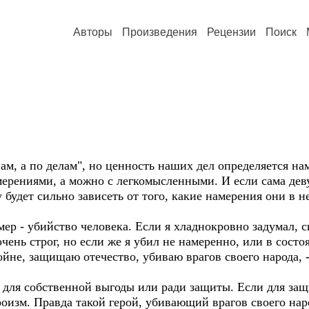
Авторы
Произведения
Рецензии
Поиск
овам, а по делам", но ценность наших дел определяется н
ерениями, а можно с легкомысленными. И если сама деву
 будет сильно зависеть от того, какие намерения они в н
ер - убийство человека. Если я хладнокровно задумал, 
очень строг, но если же я убил не намеренно, или в сост
ойне, защищаю отечество, убиваю врагов своего народа, - 
- для собственной выгоды или ради защиты. Если для защ
ероизм. Правда такой герой, убивающий врагов своего на