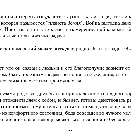
ваются интересы государств. Страны, как и люди, отстаи
оторая называется "планета Земля". Война выгодна даже
. И вот мы опять упираемся в намерение: война может б
альные политические задачи.
ски намерений может быть два: ради себя и не ради себя.
т, что он связан с людьми и его благополучие зависит от
м, быть полезным людям, исполнять их желания, и это р
все связанные с этим преимущества.
 узами родства, дружбы или принадлежности к одной пар
 отождествляем с собой, и бывает, готовы действовать р
отовностью я ему помогаю, и такая помощь тоже не выхо
ь из комфортного состояния, беда совершенно чужого чел
отя внешне такая помощь может казаться вполне бескорыс