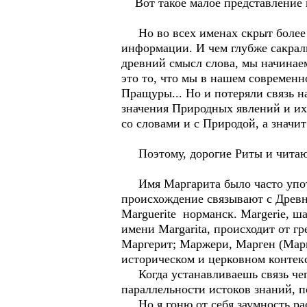
Вот такое малое представление 
Но во всех именах скрыт более 
информации. И чем глубже сакраль
древний смысл слова, мы начинае
это то, что мы в нашем современн
Пращуры... Но и потеряли связь 
значения Природных явлений и их
со словами и с Природой, а значи
Поэтому, дорогие Риты и читаю
Имя Маргарита было часто употр
происхождение связывают с Древн
Marguerite норманск. Margerie, ша
имени Margarita, происходит от г
Маргерит; Маржери, Марген (Марг
историческом и церковном контекс
Когда устанавливаешь связь чего
параллельности истоков знаний, 
Но я гоню от себя заумность ра