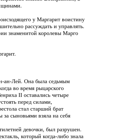
нщинами.
оисходящего у Маргарит воистину
шительно рассуждать и управлять.
фии знаменитой королевы Марго
гарит.
н-ан-Лей. Она была седьмым
когда во время рыцарского
енриха II оставались четыре
устоять перед силами,
естола стал старший брат
 за сыновьями взяла на себя
тилетней девочки, был разрушен.
ектакль, который когда-либо знала