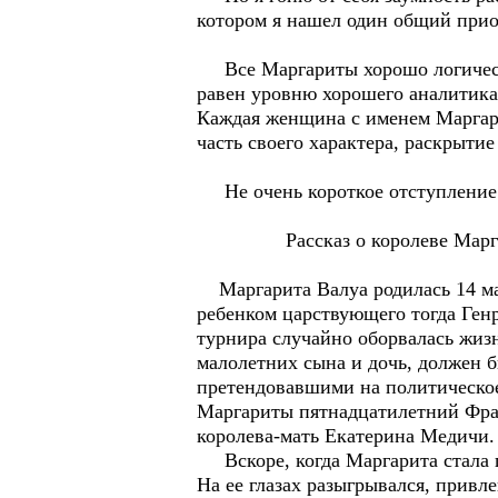
котором я нашел один общий при
Все Маргариты хорошо логически
равен уровню хорошего аналитика 
Каждая женщина с именем Маргари
часть своего характера, раскрытие
Не очень короткое отступление о
Рассказ о королеве Марг
Маргарита Валуа родилась 14 мая
ребенком царствующего тогда Генр
турнира случайно оборвалась жизн
малолетних сына и дочь, должен б
претендовавшими на политическое
Маргариты пятнадцатилетний Франц
королева-мать Екатерина Медичи.
Вскоре, когда Маргарита стала п
На ее глазах разыгрывался, привл