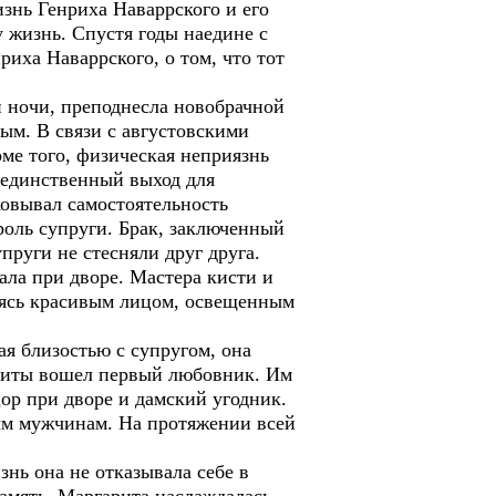
изнь Генриха Наваррского и его
 жизнь. Спустя годы наедине с
риха Наваррского, о том, что тот
ночи, преподнесла новобрачной
ым. В связи с августовскими
ме того, физическая неприязнь
 единственный выход для
ковывал самостоятельность
роль супруги. Брак, заключенный
пруги не стесняли друг друга.
ла при дворе. Мастера кисти и
буясь красивым лицом, освещенным
 близостью с супругом, она
ариты вошел первый любовник. Им
ор при дворе и дамский угодник.
ым мужчинам. На протяжении всей
нь она не отказывала себе в