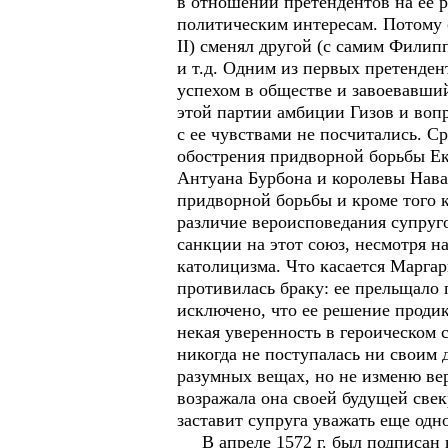
в отношении претендентов на ее 
политическим интересам. Потому 
II) сменял другой (с самим Филип
и т.д. Одним из первых претенден
успехом в обществе и завоевавший
этой партии амбиции Гизов и воп
с ее чувствами не посчитались. С
обострения придворной борьбы Ек
Антуана Бурбона и королевы Нава
придворной борьбы и кроме того 
различие вероисповедания супруго
санкции на этот союз, несмотря н
католицизма. Что касается Маргар
противилась браку: ее прельщало
исключено, что ее решение проди
некая уверенность в героическом 
никогда не поступалась ни своим 
разумных вещах, но не изменю вер
возражала она своей будущей све
заставит супруга уважать еще одн
В апреле 1572 г. был подписан к