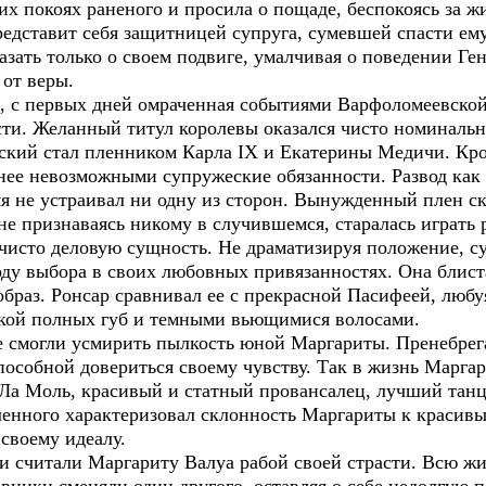
их покоях раненого и просила о пощаде, беспокоясь за ж
едставит себя защитницей супруга, сумевшей спасти ему
азать только о своем подвиге, умалчивая о поведении Ген
 от веры.
 первых дней омраченная событиями Варфоломеевской 
ти. Желанный титул королевы оказался чисто номинальн
ский стал пленником Карла IX и Екатерины Медичи. Кро
 нее невозможными супружеские обязанности. Развод как
мя не устраивал ни одну из сторон. Вынужденный плен с
не признаваясь никому в случившемся, старалась играть 
чисто деловую сущность. Не драматизируя положение, су
ду выбора в своих любовных привязанностях. Она блиста
образ. Ронсар сравнивал ее с прекрасной Пасифеей, лю
бкой полных губ и темными вьющимися волосами.
могли усмирить пылкость юной Маргариты. Пренебрегая
способной довериться своему чувству. Так в жизнь Марг
Ла Моль, красивый и статный провансалец, лучший танц
енного характеризовал склонность Маргариты к красив
 своему идеалу.
 считали Маргариту Валуа рабой своей страсти. Всю жиз