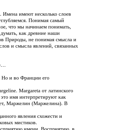
 Имена имеют несколько слоев
 углубляемся. Понимая самый
ое, что мы начинаем понимать,
 думать, как древние наши
ов Природы, не понимая смысла и
слов и смысла явлений, связанных
ие…
 Но и во Франции его
geline. Margareta от латинского
е это имя интерпретируют как
ет, Маржелин (Маржелина). В
данного явления схожести и
ековых мистиков.
осприятию имени. Восприятию, в