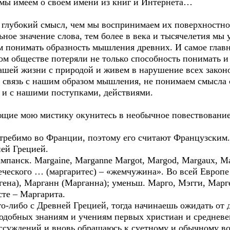
мы имеем о своем имени из книг и Интернета…
глубокий смысл, чем мы воспринимаем их поверхностно.
ное значение слова, тем более в века и тысячелетия мы
м понимать образность мышления древних. И самое главн
ом обществе потеряли не только способность понимать и
нашей жизни с природой и живем в нарушение всех закон
 связь с нашим образом мышления, не понимаем смысла 
т и с нашими поступками, действиями.
щие мою мистику окунитесь в необычное повествован
ебимо во Франции, поэтому его считают Французским.
ей Грецией.
мпанск. Margaine, Marganne Margot, Margod, Margaux, Mar
реческого … (маргаритес) – «жемчужина». Во всей Европ
ена), Марганн (Марганна); уменьш. Марго, Мэгги, Марг
те – Маргарита.
-либо с Древней Грецией, тогда начинаешь ожидать от 
подобных знаниям и учениям первых христиан и среднев
ссуждений и вновь обращаюсь к суетному и обычному в