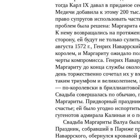
тогда Карл IX давал в приданое се
Медичи добавила к этому 200 тыс.
право супругов использовать част
проблем была решена: Маргарита о
К нему возвращались на протяжен
сторону, ей будут не только сули
августа 1572 г., Генрих Наваррск
королем, и Маргариту ожидало по
черты компромисса. Генрих Наварр
Маргариту до конца службы около
день торжественно сочетал их у 
таким триумфом и великолепием, к
— по-королевски в бриллиантовой 
Свадьба совершалась по обычаю, 
Маргариты. Придворный праздник 
счастье; ей было угодно испортит
гугенотов адмирала Калиньи и о п
Свадьба Маргариты Валуа была ом
Праздник, собравший в Париже п
Наваррского, обернулся кровавой