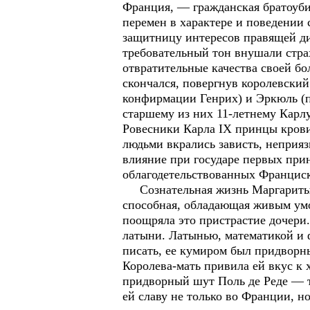
Франция, — гражданская братоуби
перемен в характере и поведении
защитницу интересов правящей ди
требовательный тон внушали стра
отвратительные качества своей бо
скончался, повергнув королевски
конфирмации Генрих) и Эркюль (
старшему из них 11-летнему Карл
Ровесники Карла IX принцы крови
людьми вкрались зависть, неприя
влияние при государе первых прин
облагодетельствованных Франциск
Сознательная жизнь Маргариты В
способная, обладающая живым умо
поощряла это пристрастие дочери
латыни. Латынью, математикой и 
писать, ее кумиром был придворны
Королева-мать привила ей вкус к 
придворный шут Поль де Реде — т
ей славу не только во Франции, н