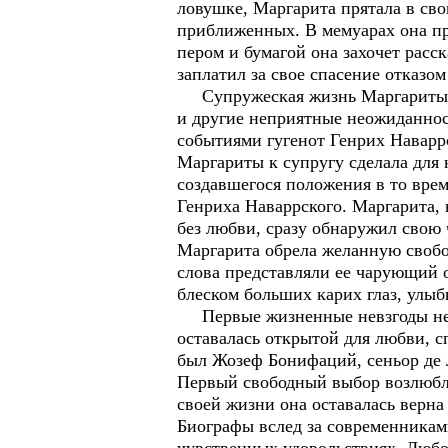
ловушке, Маргарита прятала в сво
приближенных. В мемуарах она пр
пером и бумагой она захочет расск
заплатил за свое спасение отказом
Супружеская жизнь Маргариты, с
и другие неприятные неожиданнос
событиями гугенот Генрих Наварр
Маргариты к супругу сделала для
создавшегося положения в то вре
Генриха Наваррского. Маргарита, 
без любви, сразу обнаружил свою 
Маргарита обрела желанную свобо
слова представляли ее чарующий 
блеском больших карих глаз, улы
Первые жизненные невзгоды не с
оставалась открытой для любви, 
был Жозеф Бонифаций, сеньор де 
Первый свободный выбор возлюбл
своей жизни она оставалась верна
Биографы вслед за современниками