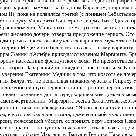
руку. Она строила планы и стремилась подчинить разреш
один вариант замужества (с доном Карлосом, старшим с
пом II), пока не появлялся третий (с принцем Себастьян
тов на руку Маргариты был герцог Генрих Гиз. Однако б
 расположение Маргариты, не мог рассчитывать на согла
реки желанию дочери отвергла предложение герцога. Это
реди прочих проектов обсуждался вариант замужества с 
атерина Медичи всё более склонялась к этому варианту.
рры Жанны д'Алъбре приходился кузеном Маргарите. Бра
корону наследнице французского дома. Но препятствием 
в. Генрих Наваррский исповедовал протестантизм. Катол
а уверения Екатерины Медичи в том, что красота ее доче
иты Валуа, то, не испытывая никаких чувств к Генриху Н
 положение супруги первого принца крови и перспектива
ктовано сознанием долга перед королевским домом в мом
самопожертвовании. Маргарита всегда была готова жертво
достоинством, ни убеждениями. “Я согласна и буду повин
ы, в которой была воспитана, даже если мой муж станет
крови, пожелавшей убедить ее принять веру Генриха Нав
о свое право — на чувства и желания, отказываясь подчи
онтракт о браке Маргариты Валуа и Генриха Наваррског