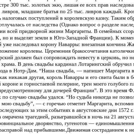
стре 300 тыс. золотых экю, лишая ее всех прав наследов
 ливров, младшие братья по 25 тыс. ливров каждый. Кро
ь налоговых поступлений в королевскую казну. Таким об
тлучалась от наследства (Однако вопрос о разделе насле
ии всей придворной жизни Маргариты. В семейных ссора
ть, но и выделят земли в Юго-Западной Франции). К моме
ий уже наследовал корону Наварры: внезапная кончина Жа
ложение королевы. Церемония бракосочетания католички 
ский должен был сопровождать невесту в церковь, но не
 храма. В день свадьбы кардинал Лотарингский обручил
входа в Нотр-Дам. “Наша свадьба, — напишет Маргарита 
ак никакая другая, король Наварры и его свита были в б
короне и горностаевой пелерине, трен моего голубого п
предусмотренному для дочерей Франции”. В это время Ф.
по случаю свадьбы удался. “Но судьба никогда не позво
ь мою свадьбу”, — с горечью отметит Маргарита, вспоми
оследующих за этим событиях в августовские дни 1572 г.
рачена трагедией, разыгравшейся в ночь на 21 августа
ровинциальное дворянство, гугенотов — единомышленни
 расправой над прибывшими.Движимая состраданием к н