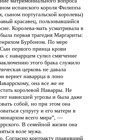
ение матримониального вопроса
ыном испанского короля Филиппа
ом, сыном португальской королевы)
равый красавец, пользовавшийся
сие. Королева-мать усматривала в
 была первая трагедия Маргариты:
Генрихом Бурбоном. По мере
 Сын первого принца крови
к с наваррцем сулил смягчение
заключению этого брака служило
ическая церковь не давала
ри вернет наваррца в лоно
аваррскому, она все же не
 стать королевой Наварры. Не
ент нависшей угрозы и была даже
вать собой, но при этом она
оваться супругу и его матери в
 монархом всего мира”, —
аррского. В семейной жизни она
няться воле мужа.
о. Согласно контракту правивший