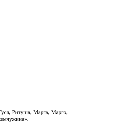
Туся, Ритуша, Марга, Марго,
жемчужина».