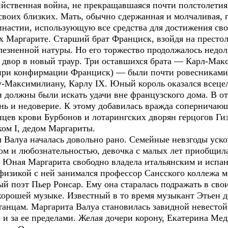
йственная война, не прекращавшаяся почти полстолетия.
 своих близких. Мать, обычно сдержанная и молчаливая,
настии, использующую все средства для достижения сво
х Маргарите. Старший брат Франциск, взойдя на престол
лезненной натуры. Но его торжество продолжалось недолг
й двор в новый траур. Три оставшихся брата — Карл-Мак
при конфирмации Франциск) — были почти ровесниками 
у-Максимилиану, Карлу IX. Юный король оказался всеце
 должны были искать удачи вне французского дома. В 
знь и недоверие. К этому добавилась вражда соперничаю
цев крови Бурбонов и лотарингских дворян герцогов Гиз
ом I, дедом Маргариты.
алуа началась довольно рано. Семейные невзгоды ускор
м и любознательностью, девочка с малых лет приобщил
. Юная Маргарита свободно владела итальянским и испан
физикой с ней занимался профессор Сансского коллежа м
й поэт Пьер Ронсар. Ему она старалась подражать в сво
хорошей музыке. Известный в то время музыкант Этьен де
анцам. Маргарита Валуа становилась завидной невестой:
о и за ее пределами. Желая дочери корону, Екатерина Ме