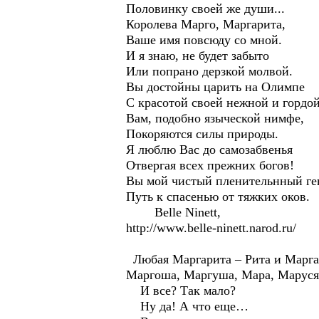
Половинку своей же души...
Королева Марго, Маргарита,
Ваше имя повсюду со мной.
И я знаю, не будет забыто
Или попрано дерзкой молвой.
Вы достойны царить на Олимпе
С красотой своей нежной и гордой
Вам, подобно языческой нимфе,
Покоряются силы природы.
Я люблю Вас до самозабвенья
Отвергая всех прежних богов!
Вы мой чистый пленительнный ге
Путь к спасенью от тяжких оков.
Belle Ninett,
http://www.belle-ninett.narod.ru/
Любая Маргарита – Рита и Маргари
Маргоша, Маргуша, Мара, Маруся, 
И все? Так мало?
Ну да! А что еще…