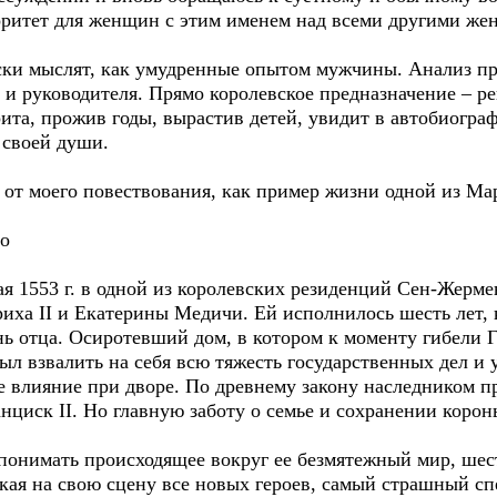
оритет для женщин с этим именем над всеми другими же
 мыслят, как умудренные опытом мужчины. Анализ пр
и руководителя. Прямо королевское предназначение – ре
та, прожив годы, вырастив детей, увидит в автобиогра
 своей души.
т моего повествования, как пример жизни одной из Мар
о
 1553 г. в одной из королевских резиденций Сен-Жерме
иха II и Екатерины Медичи. Ей исполнилось шесть лет, 
ь отца. Осиротевший дом, в котором к моменту гибели Г
ыл взвалить на себя всю тяжесть государственных дел и 
 влияние при дворе. По древнему закону наследником пр
иск II. Но главную заботу о семье и сохранении короны
онимать происходящее вокруг ее безмятежный мир, шес
екая на свою сцену все новых героев, самый страшный сп