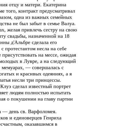
ания отцу и матери. Екатерина
ме того, контракт предусматривал
разом, одна из важных семейных
дства не был забыт в семье Валуа.
х, желая привлечь сестру на свою
нту свадьбы, назначенной на 18
нны д'Альбре сделала его
с протестантом несла на себе
 присутствовать на мессе, ожидая
 молодых в Лувре, а на следующий
в мемуарах, — совершалась с
огатых и красивых одеяниях, а я
латья несли три принцессы.
Клуэ сделал известный портрет
ляет людям полностью испытать
ная о покушении на главу партии
 — день св. Варфоломея.
ков и единоверцев Генриха
есчастным, оказавшимся в