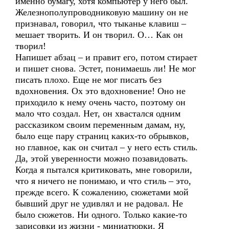
именно бумагу, хотя компьютер у него был.
Железнополупроводниковую машину он не
признавал, говорил, что тыканье клавиш –
мешает творить. И он творил. О… Как он
творил!
Напишет абзац – и правит его, потом стирает
и пишет снова. Эстет, понимаешь ли! Не мог
писать плохо. Еще не мог писать без
вдохновения. Ох это вдохновение! Оно не
приходило к нему очень часто, поэтому он
мало что создал. Нет, он хвастался одним
рассказиком своим переменным дамам, ну,
было еще пару страниц каких-то обрывков,
но главное, как он считал – у него есть стиль.
Да, этой уверенности можно позавидовать.
Когда я пытался критиковать, мне говорили,
что я ничего не понимаю, и что стиль – это,
прежде всего. К сожалению, сюжетами мой
бывший друг не удивлял и не радовал. Не
было сюжетов. Ни одного. Только какие-то
зарисовки из жизни - миниатюрки. Я