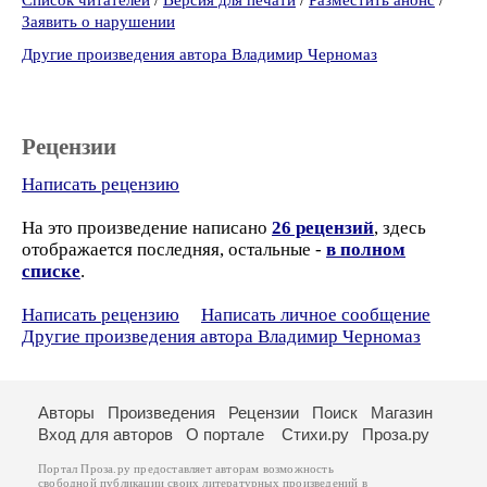
Список читателей
/
Версия для печати
/
Разместить анонс
/
Заявить о нарушении
Другие произведения автора Владимир Черномаз
Рецензии
Написать рецензию
На это произведение написано
26 рецензий
, здесь
отображается последняя, остальные -
в полном
списке
.
Написать рецензию
Написать личное сообщение
Другие произведения автора Владимир Черномаз
Авторы
Произведения
Рецензии
Поиск
Магазин
Вход для авторов
О портале
Стихи.ру
Проза.ру
Портал Проза.ру предоставляет авторам возможность
свободной публикации своих литературных произведений в