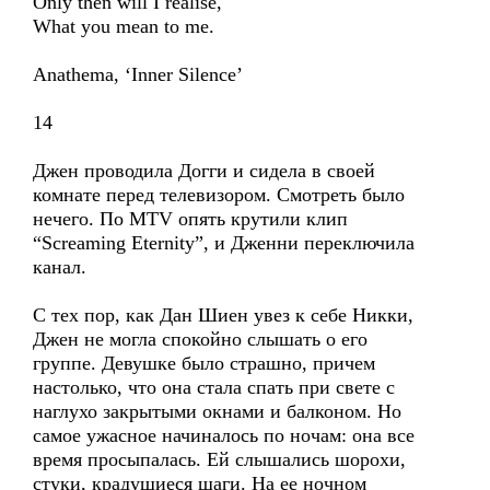
Only then will I realise,
What you mean to me.
Anathema, ‘Inner Silence’
14
Джен проводила Догги и сидела в своей
комнате перед телевизором. Смотреть было
нечего. По MTV опять крутили клип
“Screaming Eternity”, и Дженни переключила
канал.
С тех пор, как Дан Шиен увез к себе Никки,
Джен не могла спокойно слышать о его
группе. Девушке было страшно, причем
настолько, что она стала спать при свете с
наглухо закрытыми окнами и балконом. Но
самое ужасное начиналось по ночам: она все
время просыпалась. Ей слышались шорохи,
стуки, крадущиеся шаги. На ее ночном