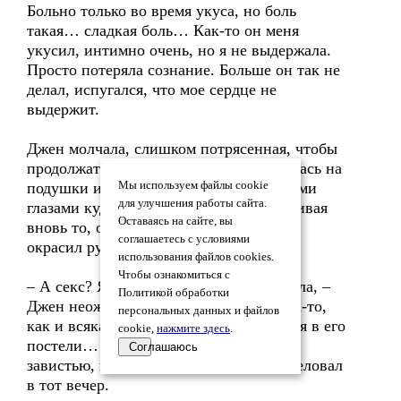
Больно только во время укуса, но боль
такая… сладкая боль… Как-то он меня
укусил, интимно очень, но я не выдержала.
Просто потеряла сознание. Больше он так не
делал, испугался, что мое сердце не
выдержит.
Джен молчала, слишком потрясенная, чтобы
продолжать спрашивать. Ника откинулась на
подушки и смотрела широко раскрытыми
Мы используем файлы cookie
для улучшения работы сайта.
глазами куда-то сквозь потолок, переживая
Оставаясь на сайте, вы
вновь то, о чем рассказывала. Щеки ее
соглашаетесь с условиями
окрасил румянец, глаза сияли.
использования файлов cookies.
Чтобы ознакомиться с
– А секс? Я тогда, помнишь, спрашивала, –
Политикой обработки
Джен неожиданно смутилась. – Я когда-то,
персональных данных и файлов
как и всякая фанатка, мечтала оказаться в его
cookie,
нажмите здесь
.
постели… Завидовала тебе смертной
Соглашаюсь
завистью, когда увидела, как он тебя целовал
в тот вечер.