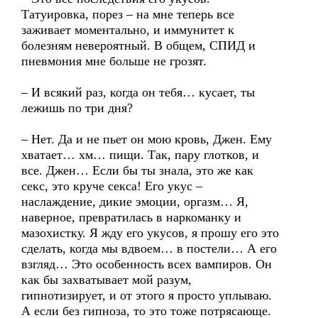
Татуировка, порез – на мне теперь все
заживает моментально, и иммунитет к
болезням невероятный. В общем, СПИД и
пневмония мне больше не грозят.
– И всякий раз, когда он тебя… кусает, ты
лежишь по три дня?
– Нет. Да и не пьет он мою кровь, Джен. Ему
хватает… хм… пищи. Так, пару глотков, и
все. Джен… Если бы ты знала, это же как
секс, это круче секса! Его укус –
наслаждение, дикие эмоции, оргазм… Я,
наверное, превратилась в наркоманку и
мазохистку. Я жду его укусов, я прошу его это
сделать, когда мы вдвоем… в постели… А его
взгляд… Это особенность всех вампиров. Он
как бы захватывает мой разум,
гипнотизирует, и от этого я просто уплываю.
А если без гипноза, то это тоже потрясающе.