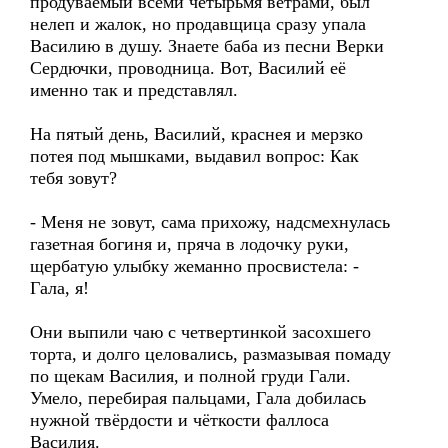
продуваемый всеми четырьмя ветрами, был
нелеп и жалок, но продавщица сразу упала
Василию в душу. Знаете баба из песни Верки
Сердючки, проводница. Вот, Василий её
именно так и представлял.
На пятый день, Василий, краснея и мерзко
потея под мышками, выдавил вопрос: Как
тебя зовут?
- Меня не зовут, сама прихожу, надсмехнулась
газетная богиня и, пряча в лодочку руки,
щербатую улыбку жеманно просвистела: -
Гала, я!
Они выпили чаю с четвертинкой засохшего
торта, и долго целовались, размазывая помаду
по щекам Василия, и полной груди Гали.
Умело, перебирая пальцами, Гала добилась
нужной твёрдости и чёткости фаллоса
Василия.