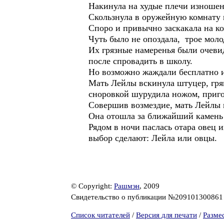
Накинула на худые плечи изношенн
Скользнула в оружейную комнату 
Споро и привычно заскакала на к
Чуть было не опоздала, трое мол
Их грязные намеренья были очевид
после спровадить в школу.
Но возможно жаждали бесплатно и
Мать Лейлы вскинула штуцер, грян
сноровкой шурудила ножом, приго
Совершив возмездие, мать Лейлы 
Она отошла за ближайший камень 
Рядом в ночи паслась отара овец 
выбор сделают: Лейла или овцы.
© Copyright:
Рашмэн
, 2009
Свидетельство о публикации №20910130086
Список читателей
/
Версия для печати
/
Разме