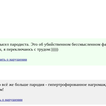
амысел пародиста. Это об убийственном бессмысленном ф
, я переключаюсь с трудом:)))))
вить о нарушении
о всё же больше пародия - гипертрофированное нагромажд
м!
ь о нарушении