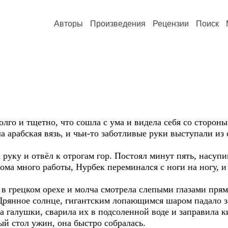
Авторы
Произведения
Рецензии
Поиск
долго и тщетно, что сошла с ума и видела себя со сторон
а арабская вязь, и чьи-то заботливые руки выступали из
 руку и отвёл к отрогам гор. Постоял минут пять, насуп
а много работы, Нурбек переминался с ноги на ногу, и 
в грецком орехе и молча смотрела слепыми глазами прям
Дрянное солнце, гигантским лопающимся шаром падало за
ла галушки, сварила их в подсоленной воде и заправила 
й стол ужин, она быстро собралась.