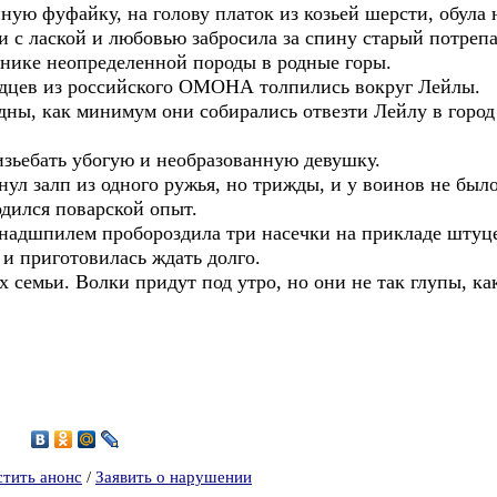
ую фуфайку, на голову платок из козьей шерсти, обула 
и с лаской и любовью забросила за спину старый потреп
онике неопределенной породы в родные горы.
одцев из российского ОМОНА толпились вокруг Лейлы.
ны, как минимум они собирались отвезти Лейлу в город и
зьебать убогую и необразованную девушку.
ул залп из одного ружья, но трижды, и у воинов не был
дился поварской опыт.
надшпилем пробороздила три насечки на прикладе штуц
и приготовилась ждать долго.
их семьи. Волки придут под утро, но они не так глупы, 
1
стить анонс
/
Заявить о нарушении