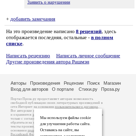
Заявить о нарушении
+
добавить замечания
На это произведение написано
8 рецензий
, здесь
отображается последняя, остальные -
в полном
списке
.
Написать рецензию
Написать личное сообщение
Другие произведения автора Рашмэн
Авторы
Произведения
Рецензии
Поиск
Магазин
Вход для авторов
О портале
Стихи.ру
Проза.ру
Портал Проза.ру предоставляет авторам возможность
свободной публикации своих литературных произведений в
сети Интернет на основании
пользовательского договора
.
Все авторские права на произведения принадлежат авторам
и охраняются
законом
. Перепечатка произведений возможна
Мы используем файлы cookie
только с согласия его автора, к которому вы можете
обратиться на его авторской странице. Ответственность за
для улучшения работы сайта.
тексты произведений авторы несут самостоятельно на
Оставаясь на сайте, вы
основании
правил публикации
и
законодательства
Российской Федерации
. Данные пользователей