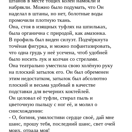
штанов в месте тощих колен намокли и
набрякли. Можно было подумать, что Он
наделал в штаны, но нет, болотные воды
промочили плотную ткань.
Она, стоя в изящных туфлях на шпильках,
была органична с природой, как амазонка.
В профиль был виден силуэт. Подчёркнута
точёная фигурка, и можно пофантазировать,
что одна грудь у неё усечена, чтоб удобней
было носить лук и колчан со стрелами.
Она театрально уместила свою холёную руку
на плоский затылок его. Он был обременен
этим недостатком, затылок был абсолютно
плоский и весьма удобный в качестве
подставки для вечерних коктейлей.
Он целовал её туфли, стирал пыль и
цветочную пыльцу с ног её, и молил о
снисхождении:
- О, богиня, умилостиви сердце своё, дай мне
шанс, прошу тебя, последний шанс, свет очей
моих, отрада моя!