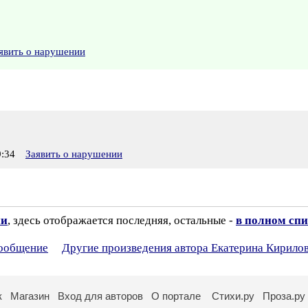
явить о нарушении
:34
Заявить о нарушении
ии
, здесь отображается последняя, остальные -
в полном спи
сообщение
Другие произведения автора Екатерина Кирило
к
Магазин
Вход для авторов
О портале
Стихи.ру
Проза.ру