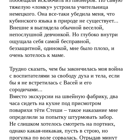
пообещали исключить из пионеров. Но самую
тяжелую «ломку» устроила учительница
немецкого. Она все-таки убедила меня, что
кубинского языка в природе не существует...
Внешне я выглядела обычной веселой,
непослушной девчонкой. Но глубоко внутри
ощущала себя самой бесправной,
беззащитной, одинокой, мне было плохо, и
очень хотелось к маме.
Трудно сказать, чем бы закончилась моя война
с воспитателями за свободу духа и тела, если
бы я не встретилась с Васей и его
сородичами...
Вместо экскурсии на швейную фабрику, два
часа сидеть на кухне под присмотром
поварихи тёти Стеши – такое наказание мне
определили за попытку штурмовать забор.
Не слишком хотелось смотреть на портних,
однако какая-никакая, пусть в строю, но
прогулка по воле сорвалась. Отрыдав минут