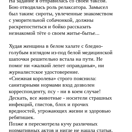
На задание я отправилась со своей таксой.
Бою отводилась роль релаксатора. Замысел
был таким: сироты, увлеченные знакомством
с уморительной собачонкой, должны
раскрепоститься и бойко рассказать
незнакомой тёте о своем житье-бытье...
Худая женщина в белом халате с бледно-
голубым взглядом из-под белой медицинской
шапочки решительно встала на пути. Не
помог ни «жалкий лепет оправданья», ни
журналистское удостоверение.
«Снежная королева» строго пояснила:
санитарными нормами вход дозволен
корреспонденту, псу - ни в коем случае!
Дескать, все животные - носители страшных
инфекций, глистов, блох и прочих
вредностей, угрожающих жизни и здоровью
ребятишек.
Позже я пересмотрела кучу различных
нормативных актов и нигде не нашла статьи,