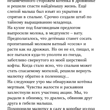
незамеченного сторожем котёнка в дровянике
и решили спасти найдёнышу жизнь. Ещё
слепой малыш был изъят из укрытия и
спрятан в спальне. Срочно создали штаб по
тайному выращиванию младенца.
На кухне под благовидным предлогом
выпросили молока, в медпункте – вату.
Предполагалось, что детёныш станет сосать
пропитанный молоком ватный «сосок» и
расти как на дрожжах. Но он не ел, пищал, и
все пытался куда-то уползти из гнезда,
заботливо свернутого из моей шерстяной
кофты. Когда стало ясно, что спальня может
стать спасаемому могилой, решили вернуть
малютку обратно в поленницу...
На следующее утро мы обнаружили котёнка
мертвым. Чувства жалости и раскаяния
захлестнули всех участниц акции. Мы, то
рыдали в обнимку, то дрались, обвиняя друг
друга в гибели малыша.
Похоронили малютку в саду в коробке из-под