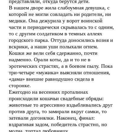
представляли, откуда берутся дети.
В нашем дворе жила слабоумная девушка, с
которой не могли совладать ни родители, ни
медики. Она дежурила у ворот воинской
части и периодически скрывалась то с одним,
то с другим солдатиком в темных аллеях
городского парка. Оттуда доносились возня и
вскрики, а наши уши полыхали огнем.
Кошки же вели себя сдержанно, почти
надменно. Орали коты, да и то не в
эротических страстях, а в боевом пылу. Пока
три-четыре «мужика» выясняли отношения,
«дама» внешне равнодушно сидела в
сторонке.
Ежегодно на весенних проталинах
происходили кошачьи свадебные обряды:
животные то агрессивно вздыбливались друг
против друга, то замирали вкруг самки, то
затевали догонялки. Наконец, финал:
вздрагивая задом, победитель страстно, но
молча, топтал любовницу.