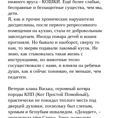
нижнего яруса - КОШКИ. Ещё более слабые,
бесправные и беззащитные существа, чем мы,
дети.
Я, как и прочие хронические нарушители
дисциплины, после первого репрессивного
помещения на кухню, стала ее добровольным
завсегдатаем. Иногда повара детей и кошек
прогоняли. Но бывало и наоборот, сверху то
нам, то зверям подавали лакомый кусок. Не
знаю, как стыковалась такая жизнь с
инструкциями, но животные тесно
сосуществовали с нами, и влияли на ребячьи
души, как я сейчас понимаю, не меньше, чем
педагоги.
Ветеран клана Васька, огромный котяра
породы КПП (Кот Простой Помойный),
практически не покидал теплого места под
дверцей духовки, поскольку был слепым,
хромым и беззубым инвалидом. «Доходит», -
определила тётя Стеша. Здесь позвольте