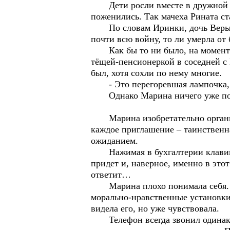
Дети росли вместе в дружной и 
поженились. Так мачеха Рината ст
По словам Иринки, дочь Веры Ни
почти всю войну, то ли умерла от 
Как бы то ни было, на момент в
тёщей-пенсионеркой в соседней с 
был, хотя сохли по нему многие.
- Это перегоревшая лампочка, - 
Однако Марина ничего уже подела
Марина изобретательно организов
каждое приглашение – таинственна
ожиданием.
Нажимая в бухгалтерии клавиши к
придет и, наверное, именно в этот
ответит…
Марина плохо понимала себя. Ее 
морально-нравственные установки,
видела его, но уже чувствовала.
Телефон всегда звонил одинаково