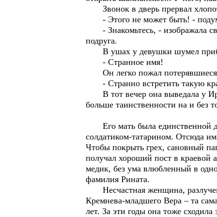
Звонок в дверь прервал хлопоты.
- Этого не может быть! - подума
- Знакомьтесь, - изображала свет
подруга.
В ушах у девушки шумел прибой,
- Странное имя!
Он легко пожал потерявшиеся в 
- Странно встретить такую крас
В тот вечер она выведала у Ирин
больше таинственности на и без 
Его мать была единственной дочк
солдатиком-татарином. Отсюда им
Чтобы покрыть грех, сановный пап
получал хороший пост в краевой 
медик, без ума влюбленный в одн
фамилия Рината.
Несчастная женщина, разлученна
Кремнева-младшего Вера – та сама
лет. За эти годы она тоже сходила