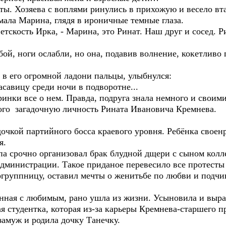
 Хозяева с воплями ринулись в прихожую и весело вта
ла Марина, глядя в ироничные темные глаза.
скость Ирка, - Марина, это Ринат. Наш друг и сосед. Ри
 ноги ослабли, но она, подавив волнение, кокетливо п
его огромной ладони пальцы, улыбнулся:
авицу среди ночи в подворотне...
ки все о нем. Правда, подруга знала немного и своим
того загадочную личность Рината Ивановича Кремнева.
ой партийного босса краевого уровня. Ребёнка своенра
я.
а срочно организовал брак блудной дщери с сыном коллег
администрации. Такое приданое перевесило все протесты
огруппницу, оставил мечты о женитьбе по любви и подчи
я с любимым, рано ушла из жизни. Усыновила и вырас
я студентка, которая из-за карьеры Кремнева-старшего 
 замуж и родила дочку Танечку.