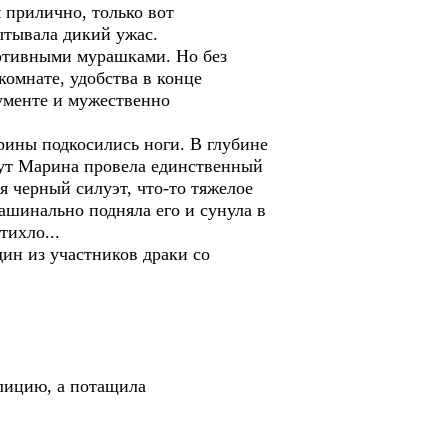
 прилично, только вот
ытывала дикий ужас.
ротивными мурашками. Но без
омнате, удобства в конце
рументе и мужественно
ины подкосились ноги. В глубине
 тут Марина провела единственный
 черный силуэт, что-то тяжелое
ашинально подняла его и сунула в
тихло...
ин из участников драки со
лицию, а потащила