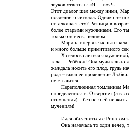
звуков ответить: «Я – твоя!».
Этот диалог шел между ними, Мар
последнего сигнала. Однако не по
отталкивает его? Разница в возра
более старыми мужчинами. Его та
только он весь, целиком!
Марина впервые испытывала все
и много больше примитивного сек
Хотелось слиться с мужчиной, во
тела… Ребёнок! Она мучительно ж
жаждала носить его плод, грудь н
рода – высшее проявление Любви. 
не стыдится.
Переполненная томлением Марина
определенность. Отвергнет (а в э
отношения) – без него ей не жить
мучениям!
Идея объясниться с Ринатом за
Она намечала то один вечер, то 