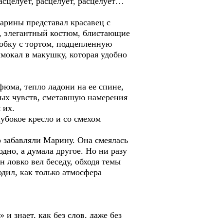
расцелует, расцелует, расцелует…
рины представал красавец с
, элегантный костюм, блистающие
робку с тортом, подцепленную
мокал в макушку, которая удобно
ма, тепло ладони на ее спине,
ных чувств, сметавшую намерения
 их.
бокое кресло и со смехом
забавляли Марину. Она смеялась
одно, а думала другое. Но ни разу
н ловко вел беседу, обходя темы
дил, как только атмосфера
знает, как без слов, даже без