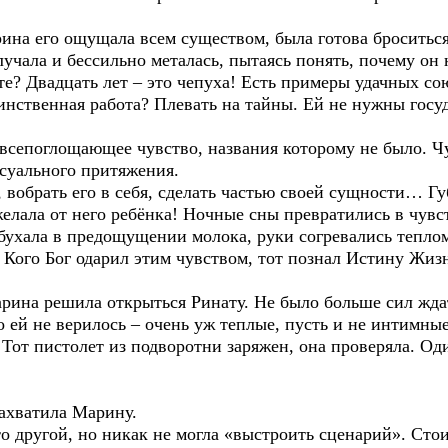
ина его ощущала всем существом, была готова броситься
лучала и бессильно металась, пытаясь понять, почему он
сте? Двадцать лет – это чепуха! Есть примеры удачных с
инственная работа? Плевать на тайны. Ей не нужны госу
поглощающее чувство, названия которому не было. Чу
суального притяжения.
брать его в себя, сделать частью своей сущности… Губы
елала от него ребёнка! Ночные сны превратились в чув
абухала в предощущении молока, руки согревались тепло
Кого Бог одарил этим чувством, тот познал Истину Жизни
 решила открыться Ринату. Не было больше сил ждать
то ей не верилось – очень уж теплые, пусть и не интимн
. Тот пистолет из подворотни заряжен, она проверяла. Од
хватила Марину.
другой, но никак не могла «выстроить сценарий». Стои