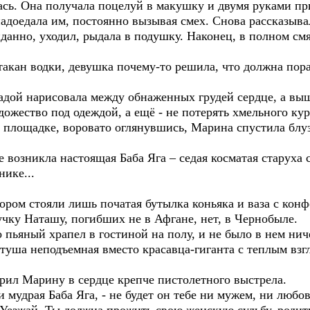
ась. Она получала поцелуй в макушку и двумя руками пр
надоедала им, постоянно вызывая смех. Снова рассказывал
жиданно, уходил, рыдала в подушку. Наконец, в полном с
ан водки, девушка почему-то решила, что должна пор
ой нарисовала между обнаженных грудей сердце, а выш
удожество под одеждой, а ещё - не потерять хмельного кур
 площадке, воровато оглянувшись, Марина спустила блуз
озникла настоящая Баба Яга – седая косматая старуха 
нике...
 стояли лишь початая бутылка коньяка и ваза с конфе
чку Наташу, погибших не в Афгане, нет, в Чернобыле.
ьяный храпел в гостиной на полу, и не было в нем ниче
туша неподъемная вместо красавца-гиганта с теплым взг
 Марину в сердце крепче пистолетного выстрела.
 мудрая Баба Яга, - не будет он тебе ни мужем, ни люб