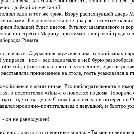
редставляла, как сейчас обнимет его, повиснет на шее, 
но далёкой от мечтаний.
нял один и тот же трюк. Взору распахнувшей дверь Ма
 глазами. Белоснежное кашне под расстегнутым пальто
держал большой букет цветов, бутылку шампанского и ко
гновенно сгребал Марину, прижимал к широкой груди и ч
одбородка Рината.
ерялась. Сдержанная мужская сила, тонкий запах парфю
ый упирался нос – все поднимало в ней бурю разнообраз
 объятий, обхватывала цветы с угощением, едва не роняя
тавляла принесенное на столе, гость усаживался в глу
обильные и магазинные. Его наблюдательность и юмор 
гах, о посетителях «Ивы», о новостях из дома. Говорила 
зать то, что на душе. С ним было весело и интересно. О
авался иронично-почтительным с девушкой, и быстро ухо
 он не равнодушен!
о ловить эти трепетные волны: «Ты мне нравишься» и 