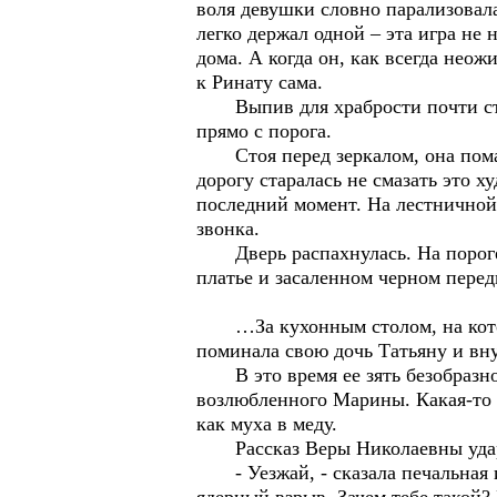
воля девушки словно парализовал
легко держал одной – эта игра не 
дома. А когда он, как всегда нео
к Ринату сама.
Выпив для храбрости почти стак
прямо с порога.
Стоя перед зеркалом, она помад
дорогу старалась не смазать это х
последний момент. На лестничной
звонка.
Дверь распахнулась. На пороге в
платье и засаленном черном перед
…За кухонным столом, на котором
поминала свою дочь Татьяну и вну
В это время ее зять безобразно п
возлюбленного Марины. Какая-то 
как муха в меду.
Рассказ Веры Николаевны ударил
- Уезжай, - сказала печальная и