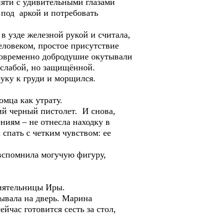
яти с удивительными глазами
 под аркой и потребовать
узде железной рукой и считала,
еловеком, простое присутствие
дновременно добродушие окутывали
слабой, но защищённой.
ку к груди и морщился.
мца как утрату.
й черный пистолет. И снова,
ниям – не отнесла находку в
 спать с четким чувством: ее
вспомнила могучую фигуру,
иятельницы Иры.
ывала на дверь. Марина
йчас готовится сесть за стол,