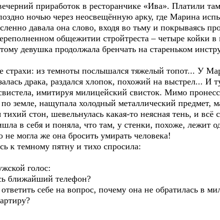
вечерний приработок в ресторанчике «Ива». Платили там
поздно ночью через неосвещённую арку, где Марина исп
енно давала она слово, входя во тьму и покрываясь п
реполненном общежитии стройтреста – четыре койки в к
оэтому девушка продолжала бренчать на стареньком инст
трахи: из темноты послышался тяжелый топот... У Мар
язалась драка, раздался хлопок, похожий на выстрел... И
свистела, имитируя милицейский свисток. Мимо пронесся
 по земле, нащупала холодный металлический предмет, м
 тихий стон, шевельнулась какая-то неясная тень, и всё с
 в себя и поняла, что там, у стенки, похоже, лежит од
о не могла же она бросить умирать человека!
к темному пятну и тихо спросила:
жской голос:
сь ближайший телефон?
ветить себе на вопрос, почему она не обратилась в ми
вартиру?