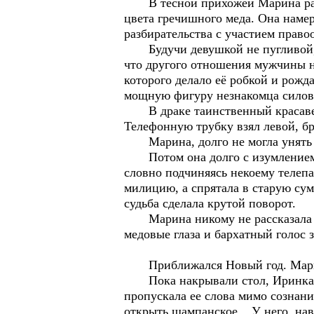
В тесной прихожей Марина разгл
цвета гречишного меда. Она наме
разбирательства с участием право
Будучи девушкой не пугливой, к
что другого отношения мужчины н
которого делало её робкой и рож
мощную фигуру незнакомца силов
В драке таинственный красавец 
Телефонную трубку взял левой, бр
Марина, долго не могла унять бы
Потом она долго с изумлением р
словно подчиняясь некоему телепа
милицию, а спрятала в старую сум
судьба сделала крутой поворот.
Марина никому не рассказала о с
медовые глаза и бархатный голос з
Приближался Новый год. Марина 
Пока накрывали стол, Иринка вс
пропускала ее слова мимо сознания
открыть шампанское... У него, на