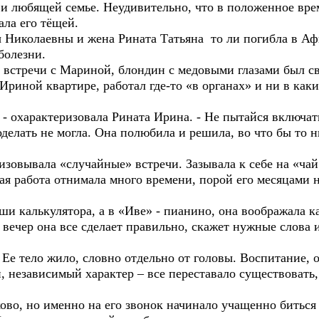
любящей семье. Неудивительно, что в положенное время
ала его тёщей.
колаевны и жена Рината Татьяна то ли погибла в Афг
болезни.
стречи с Мариной, блондин с медовыми глазами был с
Ириной квартире, работал где-то «в органах» и ни в как
охарактеризовала Рината Ирина. - Не пытайся включать
ть не могла. Она полюбила и решила, во что бы то ни 
ывала «случайные» встречи. Зазывала к себе на «чай 
я работа отнимала много времени, порой его месяцами н
алькулятора, а в «Иве» - пианино, она воображала как
 вечер она все сделает правильно, скажет нужные слова и
тело жило, словно отдельно от головы. Воспитание, о
 независимый характер – все переставало существовать,
, но именно на его звонок начинало учащенно биться с