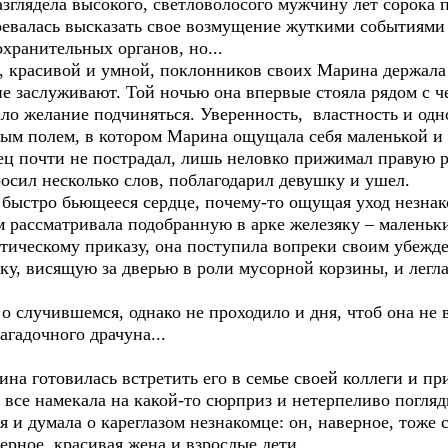
ядела высокого, светловолосого мужчину лет сорока п
ревалась высказать свое возмущение жуткими событиями
охранительных органов, но...
расивой и умной, поклонников своих Марина держала в 
е заслуживают. Той ночью она впервые стояла рядом с ч
дало желание подчиняться. Уверенность, властность и о
ым полем, в котором Марина ощущала себя маленькой и 
почти не пострадал, лишь неловко прижимал правую ру
осил несколько слов, поблагодарил девушку и ушел.
стро бьющееся сердце, почему-то ощущая уход незнако
ассматривала подобранную в арке железяку – маленьки
тическому приказу, она поступила вопреки своим убежде
ку, висящую за дверью в роли мусорной корзины, и легла
лучившемся, однако не проходило и дня, чтоб она не 
агадочного драчуна...
готовилась встретить его в семье своей коллеги и пр
е намекала на какой-то сюрприз и нетерпеливо погляд
 и думала о кареглазом незнакомце: он, наверное, тоже се
верное, красивая жена и взрослые дети…