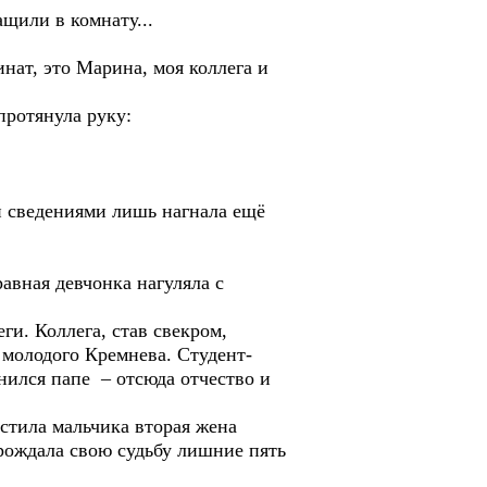
щили в комнату...
нат, это Марина, моя коллега и
ротянула руку:
и сведениями лишь нагнала ещё
вная девчонка нагуляла с
и. Коллега, став свекром,
 молодого Кремнева. Студент-
нился папе – отсюда отчество и
тила мальчика вторая жена
прождала свою судьбу лишние пять