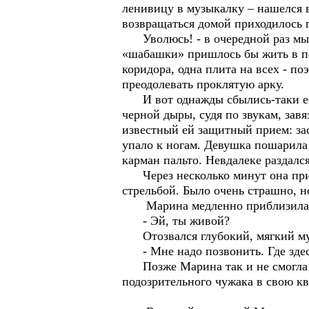
ленивицу в музыкалку – нашелся 
возвращаться домой приходилось 
Уволюсь! - в очередной раз мысл
«шабашки» пришлось бы жить в пе
коридора, одна плита на всех - п
преодолевать проклятую арку.
И вот однажды сбылись-таки ее с
черной дыры, судя по звукам, зав
известный ей защитный прием: за
упало к ногам. Девушка пошарила
карман пальто. Невдалеке раздался
Через несколько минут она пришла
стрельбой. Было очень страшно, н
Марина медленно приблизилась 
- Эй, ты живой?
Отозвался глубокий, мягкий му
- Мне надо позвонить. Где зде
Позже Марина так и не смогла от
подозрительного чужака в свою к