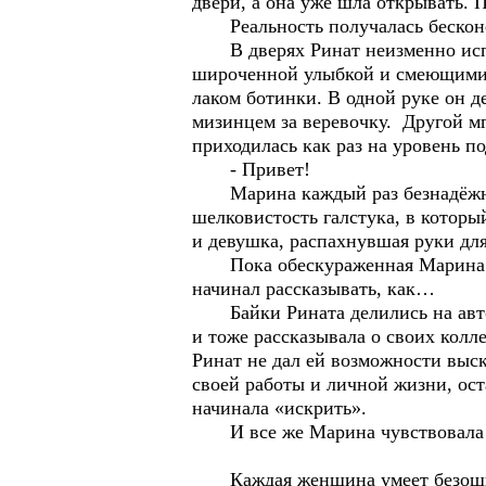
двери, а она уже шла открывать. П
Реальность получалась бесконеч
В дверях Ринат неизменно испол
широченной улыбкой и смеющимися
лаком ботинки. В одной руке он 
мизинцем за веревочку. Другой м
приходилась как раз на уровень п
- Привет!
Марина каждый раз безнадёжно т
шелковистость галстука, в котор
и девушка, распахнувшая руки для
Пока обескураженная Марина расс
начинал рассказывать, как…
Байки Рината делились на автом
и тоже рассказывала о своих колле
Ринат не дал ей возможности выска
своей работы и личной жизни, ост
начинала «искрить».
И все же Марина чувствовала -
Каждая женщина умеет безошибочн