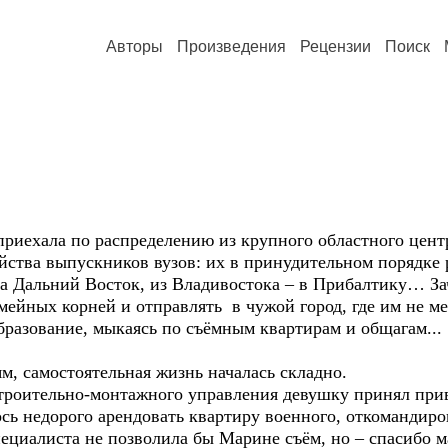
Авторы
Произведения
Рецензии
Поиск
хала по распределению из крупного областного центра
йства выпускников вузов: их в принудительном порядке 
на Дальний Восток, из Владивостока – в Прибалтику… За
ейных корней и отправлять в чужой город, где им не ме
бразование, мыкаясь по съёмным квартирам и общагам...
самостоятельная жизнь началась складно.
троительно-монтажного управления девушку принял при
сь недорого арендовать квартиру военного, откомандиро
иалиста не позволила бы Марине съём, но – спасибо ма