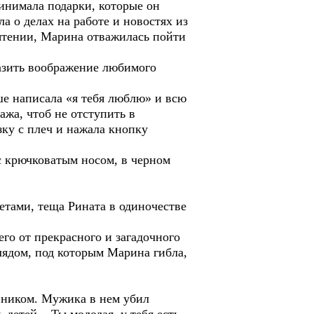
инимала подарки, которые он
а о делах на работе и новостях из
мятении, Марина отважилась пойти
азить воображение любимого
е написала «я тебя люблю» и всю
ажа, чтоб не отступить в
ку с плеч и нажала кнопку
с крючковатым носом, в черном
тами, теща Рината в одиночестве
го от прекрасного и загадочного
лядом, под которым Марина гибла,
овником. Мужика в нем убил