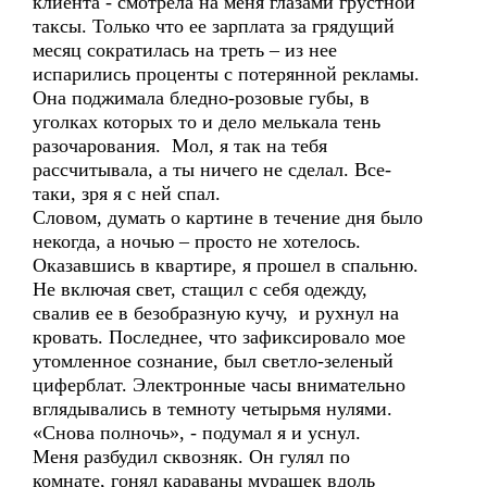
клиента - смотрела на меня глазами грустной
таксы. Только что ее зарплата за грядущий
месяц сократилась на треть – из нее
испарились проценты с потерянной рекламы.
Она поджимала бледно-розовые губы, в
уголках которых то и дело мелькала тень
разочарования. Мол, я так на тебя
рассчитывала, а ты ничего не сделал. Все-
таки, зря я с ней спал.
Словом, думать о картине в течение дня было
некогда, а ночью – просто не хотелось.
Оказавшись в квартире, я прошел в спальню.
Не включая свет, стащил с себя одежду,
свалив ее в безобразную кучу, и рухнул на
кровать. Последнее, что зафиксировало мое
утомленное сознание, был светло-зеленый
циферблат. Электронные часы внимательно
вглядывались в темноту четырьмя нулями.
«Снова полночь», - подумал я и уснул.
Меня разбудил сквозняк. Он гулял по
комнате, гонял караваны мурашек вдоль