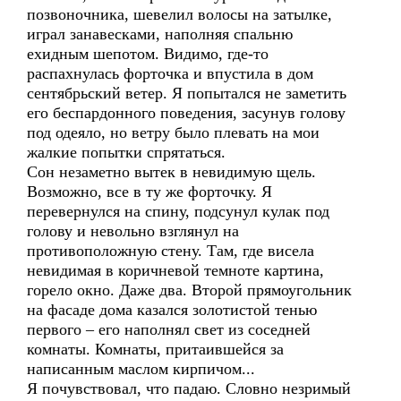
позвоночника, шевелил волосы на затылке,
играл занавесками, наполняя спальню
ехидным шепотом. Видимо, где-то
распахнулась форточка и впустила в дом
сентябрьский ветер. Я попытался не заметить
его беспардонного поведения, засунув голову
под одеяло, но ветру было плевать на мои
жалкие попытки спрятаться.
Сон незаметно вытек в невидимую щель.
Возможно, все в ту же форточку. Я
перевернулся на спину, подсунул кулак под
голову и невольно взглянул на
противоположную стену. Там, где висела
невидимая в коричневой темноте картина,
горело окно. Даже два. Второй прямоугольник
на фасаде дома казался золотистой тенью
первого – его наполнял свет из соседней
комнаты. Комнаты, притаившейся за
написанным маслом кирпичом...
Я почувствовал, что падаю. Словно незримый