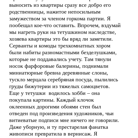
выносить из квартиры сразу все добро его
родственницы, нажитое непосильным
замужеством за членом горкома партии. Я
пообещал кое-что оставить. Впрочем, вздумай
мы нагреть руки на тетушкином наследстве,
хозяева квартиры это бы вряд ли заметили.
Серванты и комоды трехкомнатных хором
были набиты разномастными безделушками,
которые не поддавались учету. Там тянули
носок фарфоровые балерины, поднимали
миниатюрные бревна деревянные слоны,
тускло мерцала серебряная посуда, пылились
груды бижутерии из тяжелых самоцветов.
Еще у тетушки водилось хобби – она
покупала картины. Каждый клочок
оклеенных дорогими обоями стен был
отведен под произведения художников, чьи
витиеватые подписи мне ничего не говорили.
Даже уборную, и ту престарелая фанатка
живописи превратила в вернисаж. Я