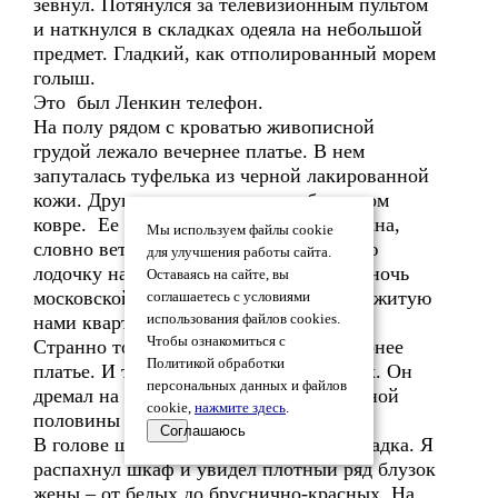
зевнул. Потянулся за телевизионным пультом
и наткнулся в складках одеяла на небольшой
предмет. Гладкий, как отполированный морем
голыш.
Это был Ленкин телефон.
На полу рядом с кроватью живописной
грудой лежало вечернее платье. В нем
запуталась туфелька из черной лакированной
кожи. Другая замерла рядом на бордовом
ковре. Ее носок указывал в сторону окна,
Мы используем файлы cookie
словно ветреная хозяйка сбросила свою
для улучшения работы сайта.
лодочку на пол и упорхнула в пряную ночь
Оставаясь на сайте, вы
московской осени, покинув так и не обжитую
соглашаетесь с условиями
нами квартиру.
использования файлов cookies.
Чтобы ознакомиться с
Странно только, что она не взяла вечернее
Политикой обработки
платье. И туфли. И телефон. И ноутбук. Он
персональных данных и файлов
дремал на тумбочке со стороны Ленкиной
cookie,
нажмите здесь
.
половины кровати.
Соглашаюсь
В голове шевельнулась неприятная догадка. Я
распахнул шкаф и увидел плотный ряд блузок
жены – от белых до бруснично-красных. На