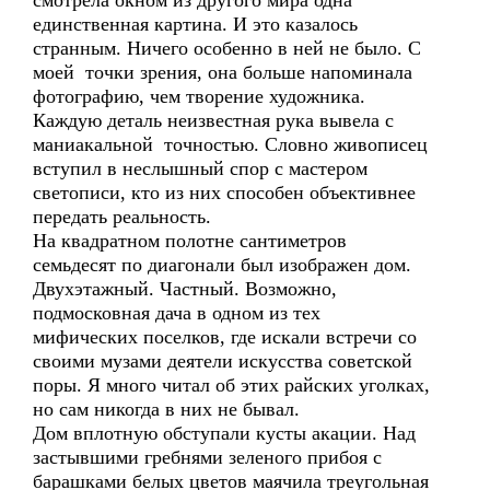
смотрела окном из другого мира одна
единственная картина. И это казалось
странным. Ничего особенно в ней не было. С
моей точки зрения, она больше напоминала
фотографию, чем творение художника.
Каждую деталь неизвестная рука вывела с
маниакальной точностью. Словно живописец
вступил в неслышный спор с мастером
светописи, кто из них способен объективнее
передать реальность.
На квадратном полотне сантиметров
семьдесят по диагонали был изображен дом.
Двухэтажный. Частный. Возможно,
подмосковная дача в одном из тех
мифических поселков, где искали встречи со
своими музами деятели искусства советской
поры. Я много читал об этих райских уголках,
но сам никогда в них не бывал.
Дом вплотную обступали кусты акации. Над
застывшими гребнями зеленого прибоя с
барашками белых цветов маячила треугольная