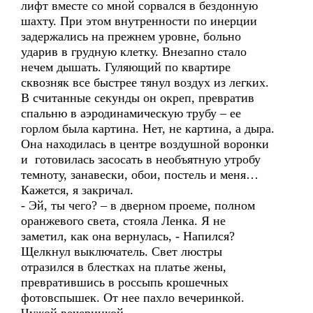
лифт вместе со мной сорвался в бездонную
шахту. При этом внутренности по инерции
задержались на прежнем уровне, больно
ударив в грудную клетку. Внезапно стало
нечем дышать. Гуляющий по квартире
сквозняк все быстрее тянул воздух из легких.
В считанные секунды он окреп, превратив
спальню в аэродинамическую трубу – ее
горлом была картина. Нет, не картина, а дыра.
Она находилась в центре воздушной воронки
и готовилась засосать в необъятную утробу
темноту, занавески, обои, постель и меня…
Кажется, я закричал.
- Эй, ты чего? – в дверном проеме, полном
оранжевого света, стояла Ленка. Я не
заметил, как она вернулась, - Напился?
Щелкнул выключатель. Свет люстры
отразился в блестках на платье жены,
превратившись в россыпь крошечных
фотовспышек. От нее пахло вечеринкой.