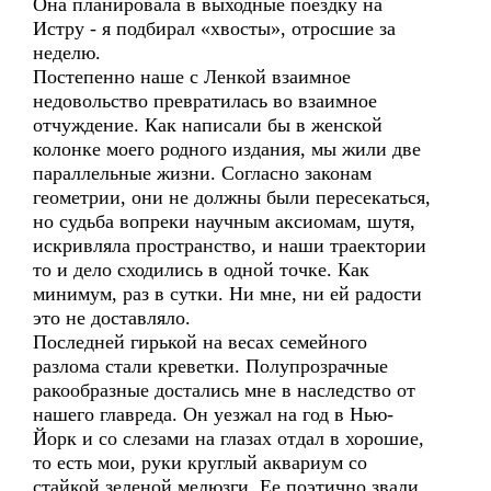
Она планировала в выходные поездку на
Истру - я подбирал «хвосты», отросшие за
неделю.
Постепенно наше с Ленкой взаимное
недовольство превратилась во взаимное
отчуждение. Как написали бы в женской
колонке моего родного издания, мы жили две
параллельные жизни. Согласно законам
геометрии, они не должны были пересекаться,
но судьба вопреки научным аксиомам, шутя,
искривляла пространство, и наши траектории
то и дело сходились в одной точке. Как
минимум, раз в сутки. Ни мне, ни ей радости
это не доставляло.
Последней гирькой на весах семейного
разлома стали креветки. Полупрозрачные
ракообразные достались мне в наследство от
нашего главреда. Он уезжал на год в Нью-
Йорк и со слезами на глазах отдал в хорошие,
то есть мои, руки круглый аквариум со
стайкой зеленой мелюзги. Ее поэтично звали