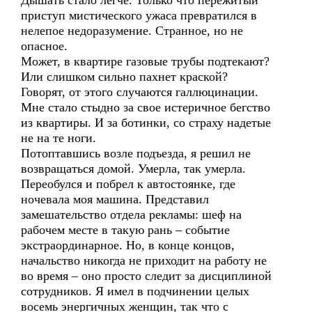
Дышать стало легче. Только что пережитый
приступ мистического ужаса превратился в
нелепое недоразумение. Странное, но не
опасное.
Может, в квартире газовые трубы подтекают?
Или слишком сильно пахнет краской?
Говорят, от этого случаются галлюцинации.
Мне стало стыдно за свое истеричное бегство
из квартиры. И за ботинки, со страху надетые
не на те ноги.
Потоптавшись возле подъезда, я решил не
возвращаться домой. Умерла, так умерла.
Переобулся и побрел к автостоянке, где
ночевала моя машина. Представил
замешательство отдела рекламы: шеф на
рабочем месте в такую рань – событие
экстраординарное. Но, в конце концов,
начальство никогда не приходит на работу не
во время – оно просто следит за дисциплиной
сотрудников. Я имел в подчинении целых
восемь энергичных женщин, так что с