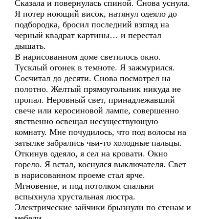
Сказала и повернулась спиной. Снова уснула.
Я потер ноющий висок, натянул одеяло до
подбородка, бросил последний взгляд на
черный квадрат картины… и перестал
дышать.
В нарисованном доме светилось окно.
Тусклый огонек в темноте. Я зажмурился.
Сосчитал до десяти. Снова посмотрел на
полотно. Желтый прямоугольник никуда не
пропал. Неровный свет, принадлежавший
свече или керосиновой лампе, совершенно
явственно освещал несуществующую
комнату. Мне почудилось, что под волосы на
затылке забрались чьи-то холодные пальцы.
Откинув одеяло, я сел на кровати. Окно
горело. Я встал, коснулся выключателя. Свет
в нарисованном проеме стал ярче.
Мгновение, и под потолком спальни
вспыхнула хрустальная люстра.
Электрические зайчики брызнули по стенам и
мебели.