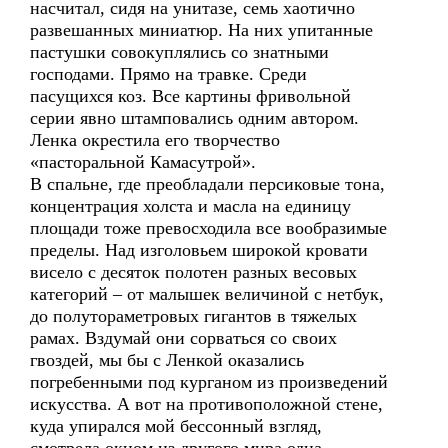
насчитал, сидя на унитазе, семь хаотично
развешанных миниатюр. На них упитанные
пастушки совокуплялись со знатными
господами. Прямо на травке. Среди
пасущихся коз. Все картины фривольной
серии явно штамповались одним автором.
Ленка окрестила его творчество
«пасторальной Камасутрой».
В спальне, где преобладали персиковые тона,
концентрация холста и масла на единицу
площади тоже превосходила все вообразимые
пределы. Над изголовьем широкой кровати
висело с десяток полотен разных весовых
категорий – от малышек величиной с нетбук,
до полутораметровых гигантов в тяжелых
рамах. Вздумай они сорваться со своих
гвоздей, мы бы с Ленкой оказались
погребенными под курганом из произведений
искусства. А вот на противоположной стене,
куда упирался мой бессонный взгляд,