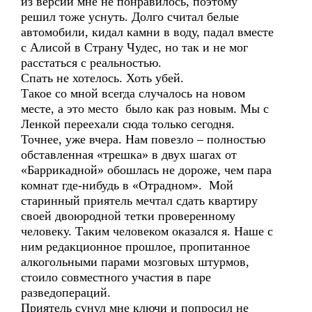
из версий мне не понравилось, поэтому
решил тоже уснуть. Долго считал белые
автомобили, кидал камни в воду, падал вместе
с Алисой в Страну Чудес, но так и не мог
расстаться с реальностью.
Спать не хотелось. Хоть убей.
Такое со мной всегда случалось на новом
месте, а это место было как раз новым. Мы с
Ленкой переехали сюда только сегодня.
Точнее, уже вчера. Нам повезло – полностью
обставленная «трешка» в двух шагах от
«Баррикадной» обошлась не дороже, чем пара
комнат где-нибудь в «Отрадном». Мой
старинный приятель мечтал сдать квартиру
своей двоюродной тетки проверенному
человеку. Таким человеком оказался я. Наше с
ним редакционное прошлое, пропитанное
алкогольными парами мозговых штурмов,
стоило совместного участия в паре
разведопераций.
Приятель сунул мне ключи и попросил не