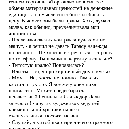
гением торговли. «Торговли» не в смысле
обмена материальных ценностей на денежные
единицы, а в смысле способности сбивать
цену. В чем-то они были правы. Хотя, думаю,
молва, как обычно, преувеличивала мои
достоинства.
- После заключения контракта кулаками не
машут, - я решил не давать Тарасу надежды
на реванш. – Не хочешь встречаться – спрошу
по телефону. Ты помнишь картину в спальне?
- Титястую кралю? Понравилась?
- Иди ты. Нет, я про кирпичный дом в кустах.
- Ммм… Не, Кость, не помню. Там этих
картин штук сто. Я все хочу оценщика
пригласить. Может, среди барахла
неизвестный Репин или Сальвадор Дали
затесался! - других художников ведущей
криминальной хроники нашего
еженедельника, похоже, не знал.
- Слушай, а в этой квартире ничего странного
не случалось?