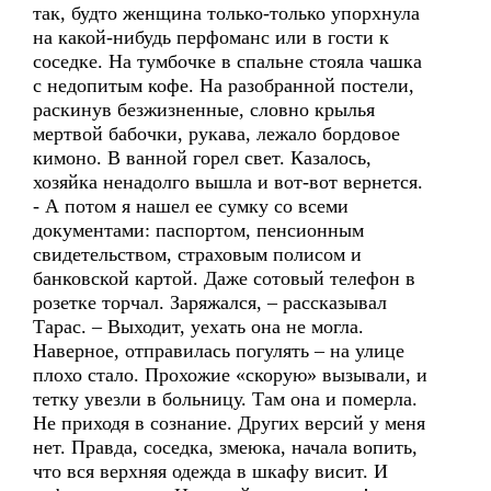
так, будто женщина только-только упорхнула
на какой-нибудь перфоманс или в гости к
соседке. На тумбочке в спальне стояла чашка
с недопитым кофе. На разобранной постели,
раскинув безжизненные, словно крылья
мертвой бабочки, рукава, лежало бордовое
кимоно. В ванной горел свет. Казалось,
хозяйка ненадолго вышла и вот-вот вернется.
- А потом я нашел ее сумку со всеми
документами: паспортом, пенсионным
свидетельством, страховым полисом и
банковской картой. Даже сотовый телефон в
розетке торчал. Заряжался, – рассказывал
Тарас. – Выходит, уехать она не могла.
Наверное, отправилась погулять – на улице
плохо стало. Прохожие «скорую» вызывали, и
тетку увезли в больницу. Там она и померла.
Не приходя в сознание. Других версий у меня
нет. Правда, соседка, змеюка, начала вопить,
что вся верхняя одежда в шкафу висит. И