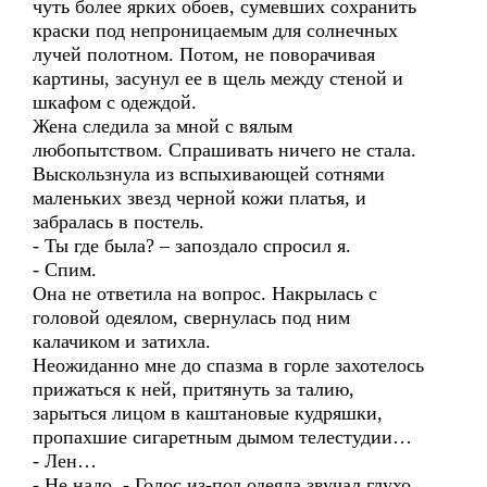
чуть более ярких обоев, сумевших сохранить
краски под непроницаемым для солнечных
лучей полотном. Потом, не поворачивая
картины, засунул ее в щель между стеной и
шкафом с одеждой.
Жена следила за мной с вялым
любопытством. Спрашивать ничего не стала.
Выскользнула из вспыхивающей сотнями
маленьких звезд черной кожи платья, и
забралась в постель.
- Ты где была? – запоздало спросил я.
- Спим.
Она не ответила на вопрос. Накрылась с
головой одеялом, свернулась под ним
калачиком и затихла.
Неожиданно мне до спазма в горле захотелось
прижаться к ней, притянуть за талию,
зарыться лицом в каштановые кудряшки,
пропахшие сигаретным дымом телестудии…
- Лен…
- Не надо, - Голос из-под одеяла звучал глухо,