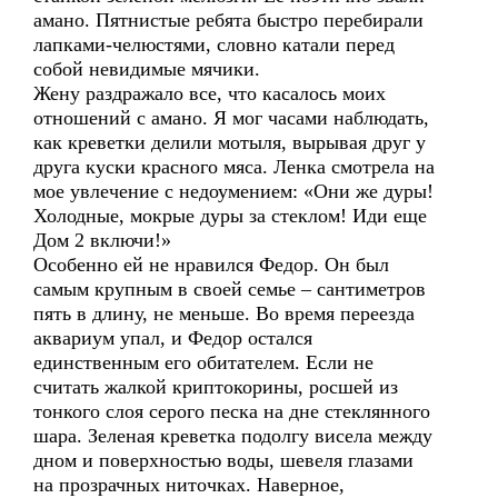
амано. Пятнистые ребята быстро перебирали
лапками-челюстями, словно катали перед
собой невидимые мячики.
Жену раздражало все, что касалось моих
отношений с амано. Я мог часами наблюдать,
как креветки делили мотыля, вырывая друг у
друга куски красного мяса. Ленка смотрела на
мое увлечение с недоумением: «Они же дуры!
Холодные, мокрые дуры за стеклом! Иди еще
Дом 2 включи!»
Особенно ей не нравился Федор. Он был
самым крупным в своей семье – сантиметров
пять в длину, не меньше. Во время переезда
аквариум упал, и Федор остался
единственным его обитателем. Если не
считать жалкой криптокорины, росшей из
тонкого слоя серого песка на дне стеклянного
шара. Зеленая креветка подолгу висела между
дном и поверхностью воды, шевеля глазами
на прозрачных ниточках. Наверное,