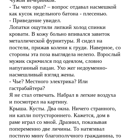
Чужой вечеринкой.
- Ты чего орал? – вопрос отдавал насмешкой
как кусок недельного батона - плесенью.
- Приведение увидел.
Лопатки ощутили липкий холод спинки
кровати. В кожу больно впивался завиток
металлической фурнитуры. Я сидел на
постели, прижав колени к груди. Наверное, со
стороны эта поза выглядела нелепо. Взрослый
мужик скрючился под одеялом, словно
напуганный пацан. Ухо жег недоуменно-
насмешливый взгляд жены.
- Чье? Местного электрика? Или
гастрабайтера?
Я не стал отвечать. Набрал в легкие воздуха
и посмотрел на картину.
Крыша. Кусты. Два окна. Ничего странного,
ни капли потустороннего. Кажется, дом в
раме играл со мной. Дразнил, показывая
попеременно две личины. То натягивал
постную мину благополучного гражданина, то