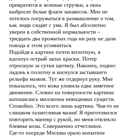
превратятся в зеленые стручки, а окна
выбросят белые флаги занавесок. Мне не
хотелось погружаться в размышление о том,
как люди сходят с ума. Я был абсолютно
уверен в собственной нормальности –
тридцать два прожитых года ни разу не дали
повода в этом усомниться.
Подойдя к картине почти вплотную, я
вдохнул острый запах краски. Потер
отросшую за сутки щетину. Наконец, поднес
ладонь к полотну и коснулся застывшего
рельефа мазков. Тут же отдернул руку. Мне
показалось, что кожа уловила едва заметное
движение. Словно на поверхности картины
копошились миллионы невидимых существ.
Спокойно. Это всего лишь картина. Чья-то не
слишком талантливая мазня! Я приготовился
повторить маневр с рукой, но меня отвлекло
блеянье козы. Совершенно отчетливое.
Где-то посреди Москвы орало копытное