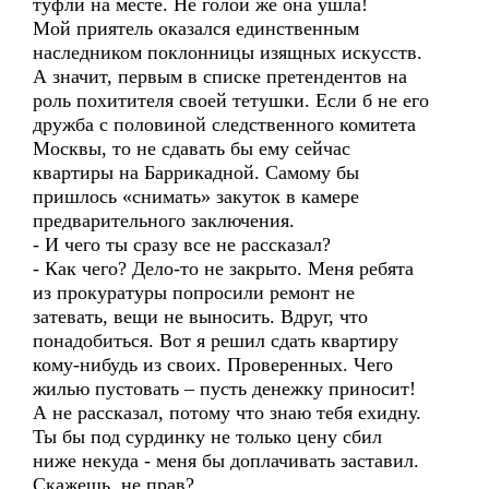
туфли на месте. Не голой же она ушла!
Мой приятель оказался единственным
наследником поклонницы изящных искусств.
А значит, первым в списке претендентов на
роль похитителя своей тетушки. Если б не его
дружба с половиной следственного комитета
Москвы, то не сдавать бы ему сейчас
квартиры на Баррикадной. Самому бы
пришлось «снимать» закуток в камере
предварительного заключения.
- И чего ты сразу все не рассказал?
- Как чего? Дело-то не закрыто. Меня ребята
из прокуратуры попросили ремонт не
затевать, вещи не выносить. Вдруг, что
понадобиться. Вот я решил сдать квартиру
кому-нибудь из своих. Проверенных. Чего
жилью пустовать – пусть денежку приносит!
А не рассказал, потому что знаю тебя ехидну.
Ты бы под сурдинку не только цену сбил
ниже некуда - меня бы доплачивать заставил.
Скажешь, не прав?