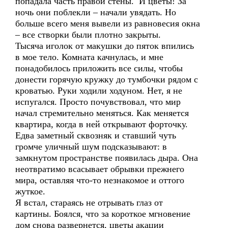
попадала часть правой стены. И цветы! За
ночь они поблекли – начали увядать. Но
больше всего меня вывели из равновесия окна
– все створки были плотно закрыты.
Тысяча иголок от макушки до пяток впились
в мое тело. Комната качнулась, и мне
понадобилось приложить все силы, чтобы
донести горячую кружку до тумбочки рядом с
кроватью. Руки ходили ходуном. Нет, я не
испугался. Просто почувствовал, что мир
начал стремительно меняться. Как меняется
квартира, когда в ней открывают форточку.
Едва заметный сквозняк и ставший чуть
громче уличный шум подсказывают: в
замкнутом пространстве появилась дыра. Она
неотвратимо всасывает обрывки прежнего
мира, оставляя что-то незнакомое и оттого
жуткое.
Я встал, стараясь не отрывать глаз от
картины. Боялся, что за короткое мгновение
дом снова развернется, цветы акации