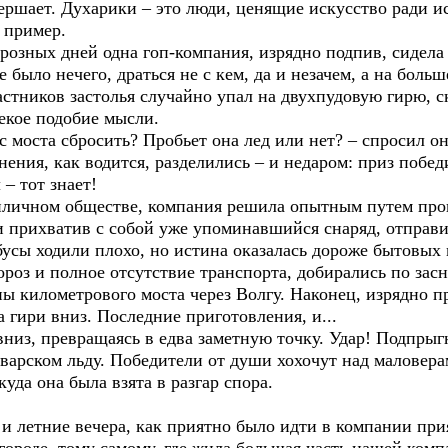
вершает. Духарики – это люди, ценящие искусство ради ис
 пример.
озных дней одна гоп-компания, изрядно подпив, сидела
 было нечего, драться не с кем, да и незачем, а на больш
частников застолья случайно упал на двухпудовую гирю, с
екое подобие мысли.
 моста сбросить? Пробьет она лед или нет? – спросил о
ения, как водится, разделились – и недаром: приз побе
– тот знает!
ичном обществе, компания решила опытным путем прове
прихватив с собой уже упоминавшийся снаряд, отправил
ы ходили плохо, но истина оказалась дороже бытовых 
ороз и полное отсутствие транспорта, добирались по за
ны километрового моста через Волгу. Наконец, изрядно 
а гири вниз. Последние приготовления, и...
з, превращаясь в едва заметную точку. Удар! Подпрыгну
нварском льду. Победители от души хохочут над маловерам
куда она была взята в разгар спора.
летние вечера, как приятно было идти в компании при