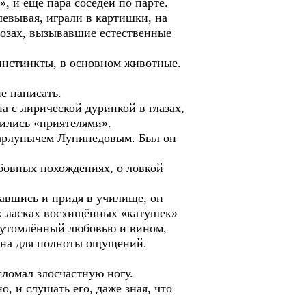
и еще пара соседей по парте.
евывая, играли в картишки, на
озах, вызывавшие естественные
инстинкты, в основном животные.
е написать.
 с лирической дуринкой в глазах,
ились «приятелями».
арлупычем Лупипедовым. Был он
овных похождениях, о ловкой
авшись и придя в училище, он
ых ласках восхищённых «катушек»
, утомлённый любовью и вином,
окна для полноты ощущений.
сломал злосчастную ногу.
 и слушать его, даже зная, что