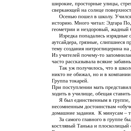
широкие, просторные улицы, стре
сверкающей на солнце поверхност
Осенью пошел в школу. Учился ни
историю. Много читал: Эдгара По
геометрии и нездоровый, жадный б
Изредка попадались изрядные ори
аутсайдера, грязные, слипшиеся п
тему создания нитроглицерина на 
Из учителей почему-то запомнила
часто рассказывала всякие забавн
Так уж получилось, что в школе 
никто не обижал, но и в компании
Группа токарей.
При поступлении мать представила
ходить в училище, обещая ставить
Я был единственным в группе, н
несомненным достоинствам «обуче
домашние задания. К минусам – то
За самого главного в группе был
костлявый Танька и плосколицый 