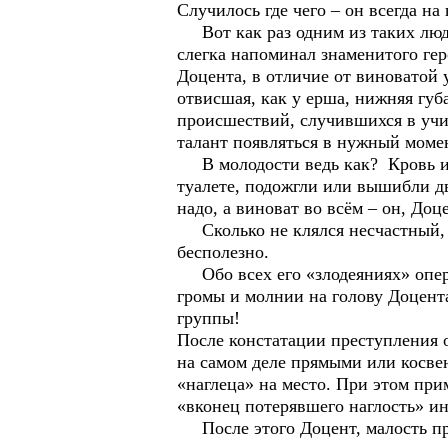
Случилось где чего – он всегда на
Вот как раз одним из таких людей
слегка напоминал знаменитого гер
Доцента, в отличие от виноватой 
отвисшая, как у ерша, нижняя губ
происшествий, случившихся в учи
талант появляться в нужный моме
В молодости ведь как? Кровь игра
туалете, подожгли или вышибли дв
надо, а виноват во всём – он, Доц
Сколько не клялся несчастный, к
бесполезно.
Обо всех его «злодеяниях» опер
громы и молнии на голову Доцент
группы!
После констатации преступления 
на самом деле прямыми или косве
«наглеца» на место. При этом при
«вконец потерявшего наглость» и
После этого Доцент, малость при