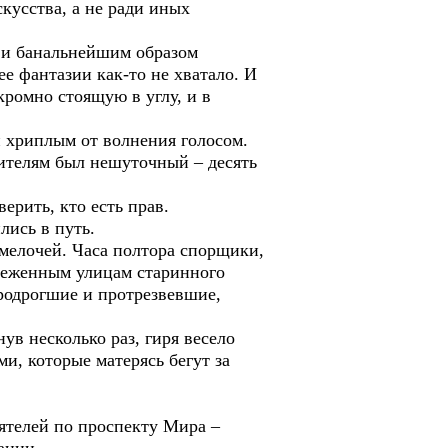
кусства, а не ради иных
 и банальнейшим образом
ее фантазии как-то не хватало. И
кромно стоящую в углу, и в
н хриплым от волнения голосом.
дителям был нешуточный – десять
рить, кто есть прав.
ись в путь.
мелочей. Часа полтора спорщики,
снеженным улицам старинного
продрогшие и протрезвевшие,
в несколько раз, гиря весело
и, которые матерясь бегут за
ятелей по проспекту Мира –