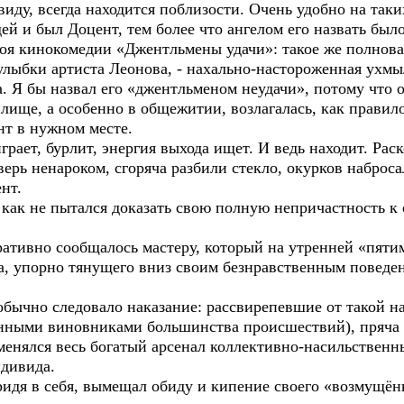
 виду, всегда находится поблизости. Очень удобно на так
 и был Доцент, тем более что ангелом его назвать было
оя кинокомедии «Джентльмены удачи»: такое же полноват
улыбки артиста Леонова, - нахально-настороженная ухмыл
а. Я бы назвал его «джентльменом неудачи», потому что 
лище, а особенно в общежитии, возлагалась, как правил
нт в нужном месте.
ет, бурлит, энергия выхода ищет. И ведь находит. Раско
ерь ненароком, сгоряча разбили стекло, окурков набросал
ент.
ак не пытался доказать свою полную непричастность к 
ативно сообщалось мастеру, который на утренней «пяти
а, упорно тянущего вниз своим безнравственным поведен
обычно следовало наказание: рассвирепевшие от такой 
нными виновниками большинства происшествий), пряча 
менялся весь богатый арсенал коллективно-насильственн
ндивида.
дя в себя, вымещал обиду и кипение своего «возмущённ