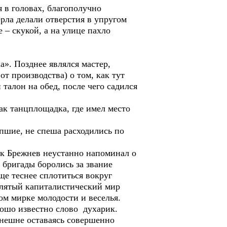
 в головах, благополучно
ёрла делали отверстия в упругом
 – скукой, а на улице пахло
». Позднее являлся мастер,
т производства) о том, как тут
талон на обед, после чего садился
ак танцплощадка, где имел место
пшие, не спеша расходились по
ек Брежнев неустанно напоминал о
 бригады боролись за звание
ще теснее сплотиться вокруг
оклятый капиталистический мир
ом мирке молодости и веселья.
ошо известно слово духарик.
внешне оставаясь совершенно