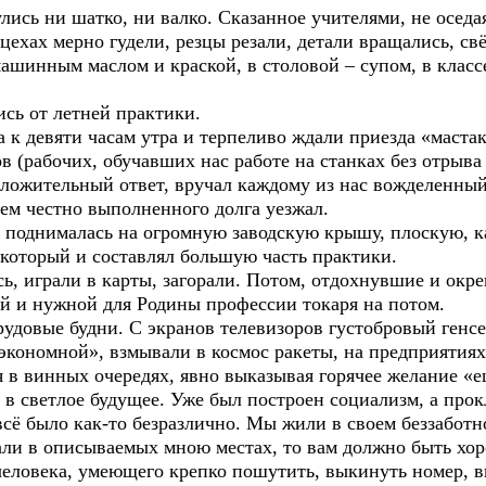
ь ни шатко, ни валко. Сказанное учителями, не оседая
цехах мерно гудели, резцы резали, детали вращались, св
машинным маслом и краской, в столовой – супом, в классе
ь от летней практики.
 девяти часам утра и терпеливо ждали приезда «мастака
 (рабочих, обучавших нас работе на станках без отрыва о
ложительный ответ, вручал каждому из нас вожделенный 
м честно выполненного долга уезжал.
о поднималась на огромную заводскую крышу, плоскую, к
который и составлял большую часть практики.
играли в карты, загорали. Потом, отдохнувшие и окре
ой и нужной для Родины профессии токаря на потом.
довые будни. С экранов телевизоров густобровый генс
экономной», взмывали в космос ракеты, на предприятиях
 в винных очередях, явно выказывая горячее желание «е
д в светлое будущее. Уже был построен социализм, а пр
 всё было как-то безразлично. Мы жили в своем беззаботн
и в описываемых мною местах, то вам должно быть хор
 человека, умеющего крепко пошутить, выкинуть номер, 