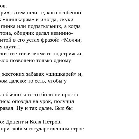
ов.
ри», затем шли те, кого особенно
 к «шишкарям» и иногда, скуки
 пинка или подзатыльник, а когда
тона, обидчик делал невинно-
итой в его устах фразой: «Молчи,
я шутит.
ски оттягивая момент подстрижки,
было позволено только одному
 жестоких забавах «шишкарей» и,
ом далеко: то есть, чтобы у
 обычно кого-то били не просто
тись: опоздал на урок, получил
правая! Ну и так далее. Был бы
о: Доцент и Коля Петров.
 при любом государственном строе