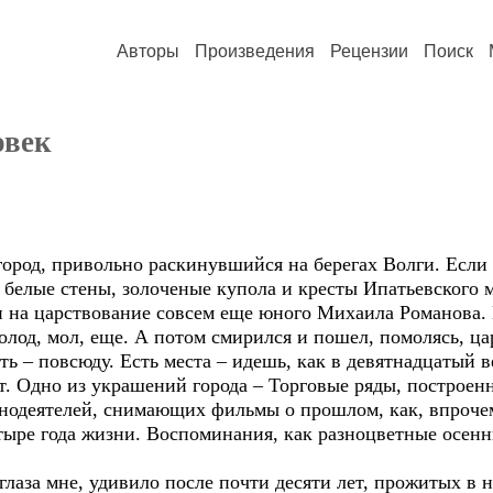
Авторы
Произведения
Рецензии
Поиск
овек
од, привольно раскинувшийся на берегах Волги. Если с
 белые стены, золоченые купола и кресты Ипатьевского м
на царствование совсем еще юного Михаила Романова. Гд
молод, мол, еще. А потом смирился и пошел, помолясь, ца
 – повсюду. Есть места – идешь, как в девятнадцатый в
т. Одно из украшений города – Торговые ряды, построен
одеятелей, снимающих фильмы о прошлом, как, впрочем,
тыре года жизни. Воспоминания, как разноцветные осенн
лаза мне, удивило после почти десяти лет, прожитых в 