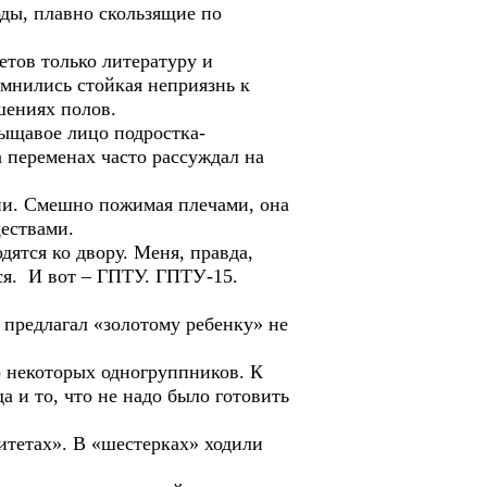
ды, плавно скользящие по
тов только литературу и
мнились стойкая неприязнь к
шениях полов.
ыщавое лицо подростка-
 переменах часто рассуждал на
мии. Смешно пожимая плечами, она
ществами.
ятся ко двору. Меня, правда,
ся. И вот – ГПТУ. ГПТУ-15.
 предлагал «золотому ребенку» не
 некоторых одногруппников. К
 и то, что не надо было готовить
тетах». В «шестерках» ходили