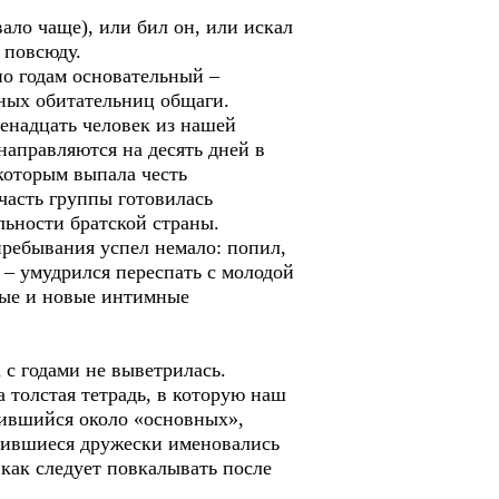
ало чаще), или бил он, или искал
 повсюду.
о годам основательный –
ных обитательниц общаги.
енадцать человек из нашей
направляются на десять дней в
 которым выпала честь
 часть группы готовилась
льности братской страны.
ребывания успел немало: попил,
е – умудрился переспать с молодой
овые и новые интимные
 с годами не выветрилась.
 толстая тетрадь, в которую наш
тившийся около «основных»,
нившиеся дружески именовались
 как следует повкалывать после