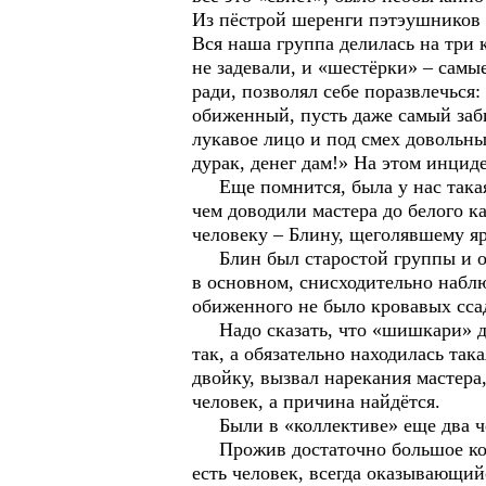
Из пёстрой шеренги пэтэушников 
Вся наша группа делилась на три 
не задевали, и «шестёрки» – самы
ради, позволял себе поразвлечься
обиженный, пусть даже самый заб
лукавое лицо и под смех довольны
дурак, денег дам!» На этом инцид
Еще помнится, была у нас такая 
чем доводили мастера до белого к
человеку – Блину, щеголявшему 
Блин был старостой группы и осо
в основном, снисходительно наблю
обиженного не было кровавых ссад
Надо сказать, что «шишкари» дос
так, а обязательно находилась так
двойку, вызвал нарекания мастера,
человек, а причина найдётся.
Были в «коллективе» еще два чел
Прожив достаточно большое колич
есть человек, всегда оказывающи