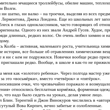
мительно мчащиеся троллейбусы, обилие машин, теплохо
и Волги.
 шатко, ни валко – на троечки, выделяя из всех предме
, Лермонтова, Джека Лондона. Еще из школьных лет запо
леск в глазах одноклассников, часто говорящих об отно
гиналы. Одного из них звали Андрей Гусев. Худое, пр
ряди длинных, редких волос. Он очень любил химию и на
дому.
сь Колба – активная, маленького роста, учительница хи
ые истории, все больше об отравлениях химическими ве
я ни с кем не подружился. Новички вообще редко приход
 приглашали редко. Вообще, в школе я как-то не прижил
 меня как «золотого ребенка». Через полгода мастер уже
 за это «восьмёрки», вместо «четвёрок» и «пятёрок».
осившим очки, что чрезвычайно поражало и возмущало
ния» относились бесплатная кормёжка, форменная одежда
, что надо было сидеть на уроках, делая умное лицо.
 Блин. Терентий и Джон Винокуров числились в «автори
сутулый Вова Кирпич, вечно забитые и озлобленные.