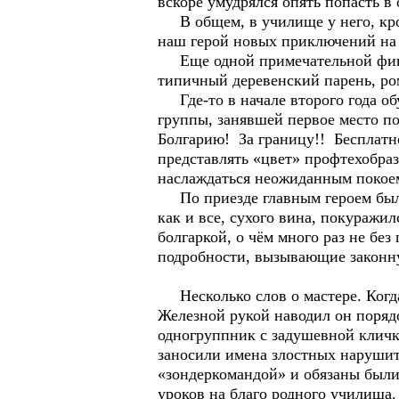
вскоре умудрялся опять попасть 
В общем, в училище у него, кроме
наш герой новых приключений на с
Еще одной примечательной фигуро
типичный деревенский парень, ро
Где-то в начале второго года об
группы, занявшей первое место по
Болгарию! За границу!! Бесплатно
представлять «цвет» профтехобразо
наслаждаться неожиданным покоем
По приезде главным героем был п
как и все, сухого вина, покуражил
болгаркой, о чём много раз не бе
подробности, вызывающие законн
Несколько слов о мастере. Когда-
Железной рукой наводил он порядо
одногруппник с задушевной кличк
заносили имена злостных нарушит
«зондеркомандой» и обязаны были 
уроков на благо родного училища.