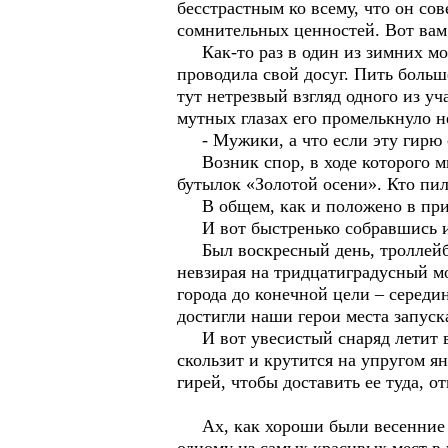
бесстрастным ко всему, что он со
сомнительных ценностей. Вот вам
Как-то раз в один из зимних мор
проводила свой досуг. Пить больше
тут нетрезвый взгляд одного из у
мутных глазах его промелькнуло н
- Мужики, а что если эту гирю с
Возник спор, в ходе которого мн
бутылок «Золотой осени». Кто пил 
В общем, как и положено в прил
И вот быстренько собравшись и 
Был воскресный день, троллейбус
невзирая на тридцатиградусный м
города до конечной цели – середи
достигли наши герои места запуск
И вот увесистый снаряд летит вни
скользит и крутится на упругом я
гирей, чтобы доставить ее туда, от
Ах, как хороши были весенние и 