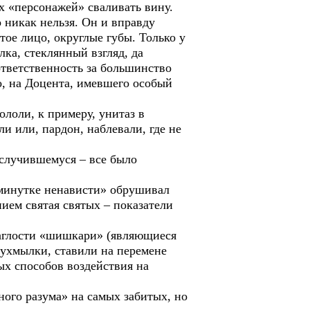
их «персонажей» сваливать вину.
 никак нельзя. Он и вправду
ое лицо, округлые губы. Только у
ка, стеклянный взгляд, да
ответственность за большинство
о, на Доцента, имевшего особый
лоли, к примеру, унитаз в
и или, пардон, наблевали, где не
случившемуся – все было
минутке ненависти» обрушивал
ием святая святых – показатели
наглости «шишкари» (являющиеся
ухмылки, ставили на перемене
ых способов воздействия на
ого разума» на самых забитых, но