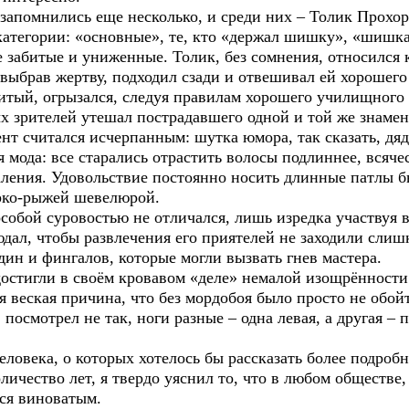
запомнились еще несколько, и среди них – Толик Прохор
категории: «основные», те, кто «держал шишку», «шишка
е забитые и униженные. Толик, без сомнения, относился
: выбрав жертву, подходил сзади и отвешивал ей хорошего
итый, огрызался, следуя правилам хорошего училищного 
х зрителей утешал пострадавшего одной и той же знамен
ент считался исчерпанным: шутка юмора, так сказать, дяд
мода: все старались отрастить волосы подлиннее, всяче
аления. Удовольствие постоянно носить длинные патлы 
ярко-рыжей шевелюрой.
бой суровостью не отличался, лишь изредка участвуя в
дал, чтобы развлечения его приятелей не заходили слишк
ин и фингалов, которые могли вызвать гнев мастера.
тигли в своём кровавом «деле» немалой изощрённости:
ая веская причина, что без мордобоя было просто не обой
 посмотрел не так, ноги разные – одна левая, а другая – 
овека, о которых хотелось бы рассказать более подробн
ество лет, я твердо уяснил то, что в любом обществе,
йся виноватым.