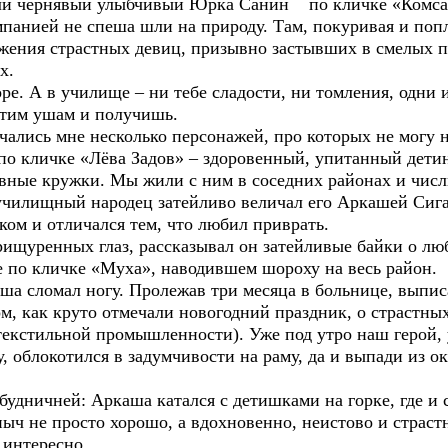
и чернявый улыбчивый Юрка Санин по кличке «Комса», 
анией не спеша шли на природу. Там, покуривая и попл
жения страстных девиц, призывно застывших в смелых п
х.
е. А в училище – ни тебе сладости, ни томления, одни 
этим ушам и получишь.
чались мне несколько персонажей, про которых не могу н
 кличке «Лёва Задов» – здоровенный, упитанный детина
ные кружки. Мы жили с ним в соседних районах и числ
чилищный народец затейливо величал его Аркашей Сиг
ком и отличался тем, что любил приврать.
уренных глаз, рассказывал он затейливые байки о люб
е по кличке «Муха», наводившем шороху на весь район.
 сломал ногу. Пролежав три месяца в больнице, выпис
ом, как круто отмечали новогодний праздник, о страстн
 текстильной промышленности). Уже под утро наш герой
, облокотился в задумчивости на раму, да и выпади из 
 будничней: Аркаша катался с детишками на горке, где и 
не просто хорошо, а вдохновенно, неистово и страстно,
 интересно.