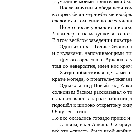
В училище моими приятелями был
После занятий и обеда всей комп
которых были черно-белые изобра
сладость и томление во всех члена
Но это после уроков или во двор
Ушки держи на макушке, а то по 
В этом весёлом заведении повстре
Один из них – Толик Сазонов, по
и с кулаками, напоминающими пив
Другого орла звали Аркаша, а у
тощ до невероятия, имел нос крюч
Хитро поблёскивая щёлками прищ
краже мопеда, о приятеле-уркаган
Однажды, под Новый год, Аркаша
солидным баском рассказывал о т
(так называют в народе работниц
подошёл к широко открытому окну
Очнулся – гипс.
Но все оказалось гораздо проще и
Словом, врал Аркаша Сигарлупыч 
всё это «свист», было необычайно