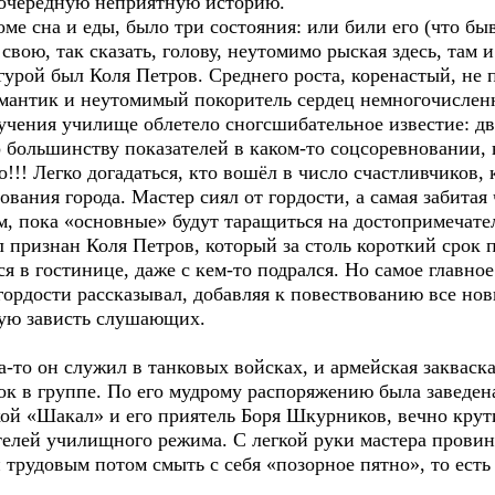
в очередную неприятную историю.
 сна и еды, было три состояния: или били его (что быв
вою, так сказать, голову, неутомимо рыская здесь, там и
й был Коля Петров. Среднего роста, коренастый, не п
мантик и неутомимый покоритель сердец немногочислен
учения училище облетело сногсшибательное известие: дв
 большинству показателей в каком-то соцсоревновании, 
!!! Легко догадаться, кто вошёл в число счастливчиков,
вания города. Мастер сиял от гордости, а самая забитая
, пока «основные» будут таращиться на достопримечате
ризнан Коля Петров, который за столь короткий срок п
ся в гостинице, даже с кем-то подрался. Но самое главно
з гордости рассказывал, добавляя к повествованию все н
ую зависть слушающих.
то он служил в танковых войсках, и армейская закваска
к в группе. По его мудрому распоряжению была заведена
ой «Шакал» и его приятель Боря Шкурников, вечно кру
елей училищного режима. С легкой руки мастера прови
трудовым потом смыть с себя «позорное пятно», то есть