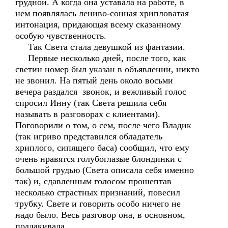
грудной. А когда она уставала на работе, в
нем появлялась лениво-сонная хрипловатая
интонация, придающая всему сказанному
особую чувственность.
Так Света стала девушкой из фантазии.
Первые несколько дней, после того, как
светин номер был указан в объявлении, никто
не звонил. На пятый день около восьми
вечера раздался звонок, и вежливый голос
спросил Инну (так Света решила себя
называть в разговорах с клиентами).
Поговорили о том, о сем, после чего Владик
(так игриво представился обладатель
хриплого, сипящего баса) сообщил, что ему
очень нравятся голубоглазые блондинки с
большой грудью (Света описала себя именно
так) и, сдавленным голосом прошептав
несколько страстных признаний, повесил
трубку. Свете и говорить особо ничего не
надо было. Весь разговор она, в основном,
поддакивала.