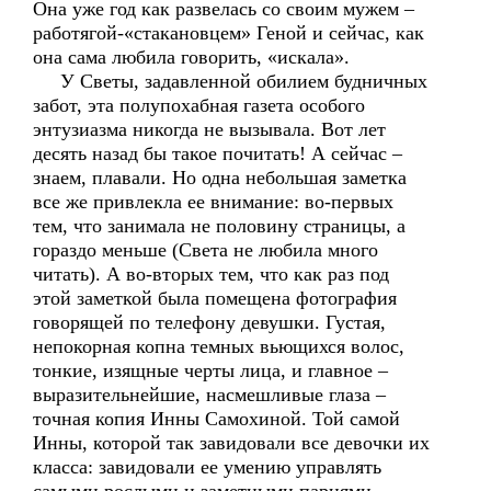
Она уже год как развелась со своим мужем –
работягой-«стакановцем» Геной и сейчас, как
она сама любила говорить, «искала».
У Светы, задавленной обилием будничных
забот, эта полупохабная газета особого
энтузиазма никогда не вызывала. Вот лет
десять назад бы такое почитать! А сейчас –
знаем, плавали. Но одна небольшая заметка
все же привлекла ее внимание: во-первых
тем, что занимала не половину страницы, а
гораздо меньше (Света не любила много
читать). А во-вторых тем, что как раз под
этой заметкой была помещена фотография
говорящей по телефону девушки. Густая,
непокорная копна темных вьющихся волос,
тонкие, изящные черты лица, и главное –
выразительнейшие, насмешливые глаза –
точная копия Инны Самохиной. Той самой
Инны, которой так завидовали все девочки их
класса: завидовали ее умению управлять