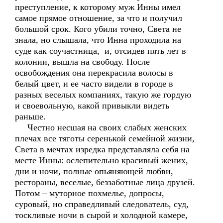
преступление, к которому муж Инны имел
самое прямое отношение, за что и получил
большой срок. Кого убили точно, Света не
знала, но слышала, что Инна проходила на
суде как соучастница, и, отсидев пять лет в
колонии, вышла на свободу. После
освобождения она перекрасила волосы в
белый цвет, и ее часто видели в городе в
разных веселых компаниях, такую же гордую
и своевольную, какой привыкли видеть
раньше.
Честно несшая на своих слабых женских
плечах все тяготы серенькой семейной жизни,
Света в мечтах изредка представляла себя на
месте Инны: ослепительно красивый жених,
дни и ночи, полные опьяняющей любви,
рестораны, веселые, беззаботные лица друзей.
Потом – муторное похмелье, допросы,
суровый, но справедливый следователь, суд,
тоскливые ночи в сырой и холодной камере,