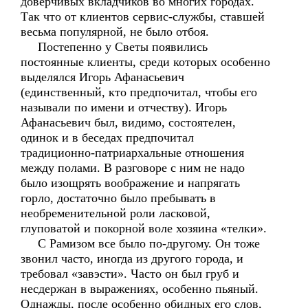
доверчивых вкладчиков во многих городах.
Так что от клиентов сервис-службы, ставшей
весьма популярной, не было отбоя.
Постепенно у Светы появились
постоянные клиенты, среди которых особенно
выделялся Игорь Афанасьевич
(единственный, кто предпочитал, чтобы его
называли по имени и отчеству). Игорь
Афанасьевич был, видимо, состоятелен,
одинок и в беседах предпочитал
традиционно-патриархальные отношения
между полами. В разговоре с ним не надо
было изощрять воображение и напрягать
горло, достаточно было пребывать в
необременительной роли ласковой,
глуповатой и покорной воле хозяина «телки».
С Рамизом все было по-другому. Он тоже
звонил часто, иногда из другого города, и
требовал «завэсти». Часто он был груб и
несдержан в выражениях, особенно пьяный.
Однажды, после особенно обидных его слов,