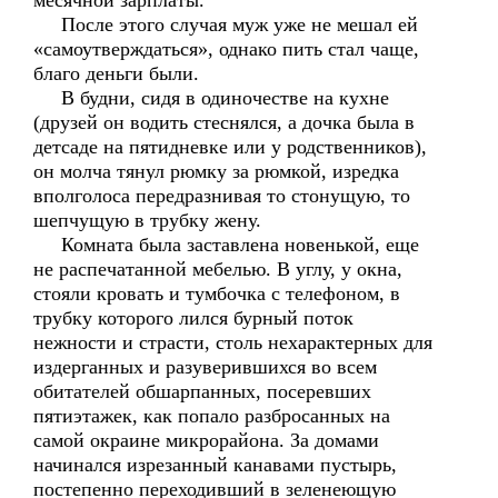
месячной зарплаты.
После этого случая муж уже не мешал ей
«самоутверждаться», однако пить стал чаще,
благо деньги были.
В будни, сидя в одиночестве на кухне
(друзей он водить стеснялся, а дочка была в
детсаде на пятидневке или у родственников),
он молча тянул рюмку за рюмкой, изредка
вполголоса передразнивая то стонущую, то
шепчущую в трубку жену.
Комната была заставлена новенькой, еще
не распечатанной мебелью. В углу, у окна,
стояли кровать и тумбочка с телефоном, в
трубку которого лился бурный поток
нежности и страсти, столь нехарактерных для
издерганных и разуверившихся во всем
обитателей обшарпанных, посеревших
пятиэтажек, как попало разбросанных на
самой окраине микрорайона. За домами
начинался изрезанный канавами пустырь,
постепенно переходивший в зеленеющую