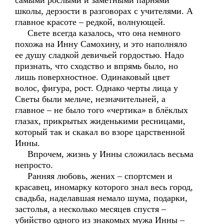
самыми рослыми и заметными парнями
школы, дерзости в разговорах с учителями. А
главное красоте – редкой, волнующей.
Свете всегда казалось, что она немного
похожа на Инну Самохину, и это наполняло
ее душу сладкой девичьей гордостью. Надо
признать, что сходство и впрямь было, но
лишь поверхностное. Одинаковый цвет
волос, фигура, рост. Однако черты лица у
Светы были мельче, незначительней, а
главное – не было того «чертика» в блёклых
глазах, прикрытых жиденькими ресницами,
который так и скакал во взоре царственной
Инны.
Впрочем, жизнь у Инны сложилась весьма
непросто.
Ранняя любовь, жених – спортсмен и
красавец, иномарку которого знал весь город,
свадьба, наделавшая немало шума, подарки,
застолья, а несколько месяцев спустя –
убийство одного из знакомых мужа Инны –