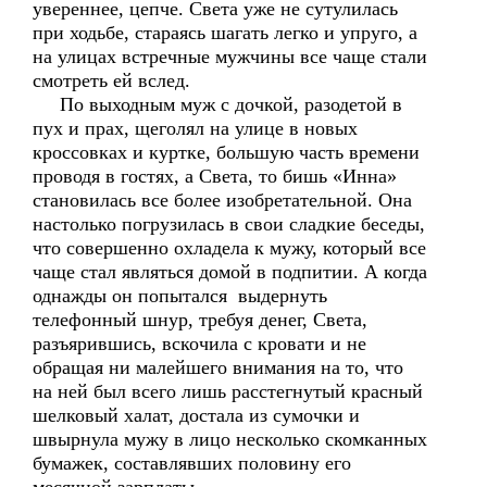
увереннее, цепче. Света уже не сутулилась
при ходьбе, стараясь шагать легко и упруго, а
на улицах встречные мужчины все чаще стали
смотреть ей вслед.
По выходным муж с дочкой, разодетой в
пух и прах, щеголял на улице в новых
кроссовках и куртке, большую часть времени
проводя в гостях, а Света, то бишь «Инна»
становилась все более изобретательной. Она
настолько погрузилась в свои сладкие беседы,
что совершенно охладела к мужу, который все
чаще стал являться домой в подпитии. А когда
однажды он попытался выдернуть
телефонный шнур, требуя денег, Света,
разъярившись, вскочила с кровати и не
обращая ни малейшего внимания на то, что
на ней был всего лишь расстегнутый красный
шелковый халат, достала из сумочки и
швырнула мужу в лицо несколько скомканных
бумажек, составлявших половину его