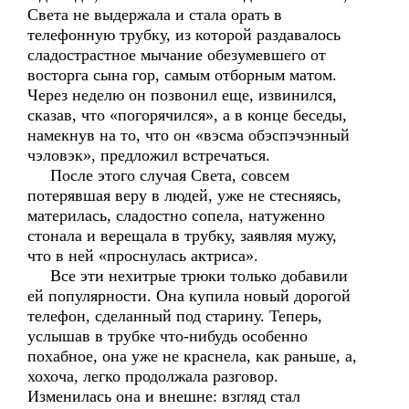
Света не выдержала и стала орать в
телефонную трубку, из которой раздавалось
сладострастное мычание обезумевшего от
восторга сына гор, самым отборным матом.
Через неделю он позвонил еще, извинился,
сказав, что «погорячился», а в конце беседы,
намекнув на то, что он «вэсма обэспэчэнный
чэловэк», предложил встречаться.
После этого случая Света, совсем
потерявшая веру в людей, уже не стесняясь,
материлась, сладостно сопела, натуженно
стонала и верещала в трубку, заявляя мужу,
что в ней «проснулась актриса».
Все эти нехитрые трюки только добавили
ей популярности. Она купила новый дорогой
телефон, сделанный под старину. Теперь,
услышав в трубке что-нибудь особенно
похабное, она уже не краснела, как раньше, а,
хохоча, легко продолжала разговор.
Изменилась она и внешне: взгляд стал