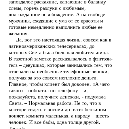
запоздалое раскаяние, капающие в баланду
слезы, горечь разлуки с любимым,
долгожданное освобождение. А на свободе –
мужчины, сходящие с ума от ее красоты и
готовые немедленно выполнить любые ее
желания.
Да, вот это настоящая жизнь, совсем как в
латиноамериканских телесериалах, до
которых Света была большая любительница.
В газетной заметке рассказывалось о фэнтэзи-
гелз – девушках, которые занимались тем, что
отвечали на необычные телефонные звонки,
получая за это совсем неплохие деньги.
Главное, чтобы клиент был доволен. «А чего
такого – поболтал по телефону – и,
пожалуйста, получите денежки, - подумала
Света. – Нормальная работа. Не то, что в
конторе сидеть с восьми до пяти: бензином
воняет, комната маленькая, а народу – шесть
человек. И все бабы, одна толще другой.
Тоска!»